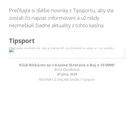
Prečítajte si ďalšie novinky z Tipsportu, aby ste
zostali čo najviac informovaní a už nikdy
nezmeškali žiadne aktuality z tohto kasína.
Tipsport
Klub Bitkárov sa v Kasíne Stretáva o Boj o 10 000€!
Z
Ema Dusíková
20 júna, 2024
NOVINKY Z ONLINE KASÍN / Tipsport