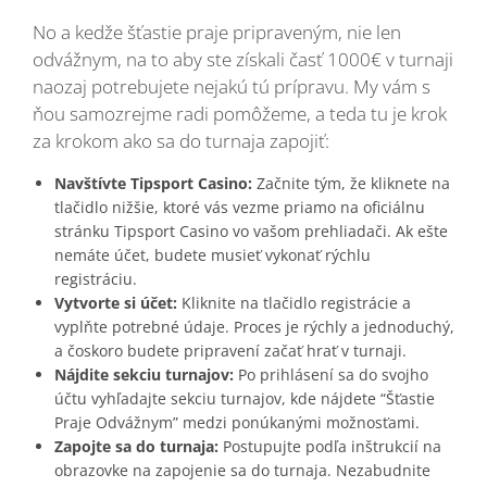
No a kedže šťastie praje pripraveným, nie len
odvážnym, na to aby ste získali časť 1000€ v turnaji
naozaj potrebujete nejakú tú prípravu. My vám s
ňou samozrejme radi pomôžeme, a teda tu je krok
za krokom ako sa do turnaja zapojiť:
Navštívte Tipsport Casino:
Začnite tým, že kliknete na
tlačidlo nižšie, ktoré vás vezme priamo na oficiálnu
stránku Tipsport Casino vo vašom prehliadači. Ak ešte
nemáte účet, budete musieť vykonať rýchlu
registráciu.
Vytvorte si účet:
Kliknite na tlačidlo registrácie a
vyplňte potrebné údaje. Proces je rýchly a jednoduchý,
a čoskoro budete pripravení začať hrať v turnaji.
Nájdite sekciu turnajov:
Po prihlásení sa do svojho
účtu vyhľadajte sekciu turnajov, kde nájdete “Šťastie
Praje Odvážnym” medzi ponúkanými možnosťami.
Zapojte sa do turnaja:
Postupujte podľa inštrukcií na
obrazovke na zapojenie sa do turnaja. Nezabudnite