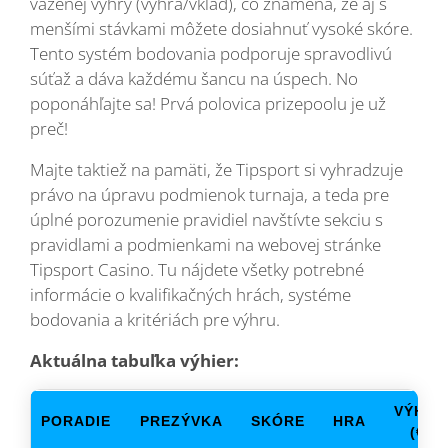
váženej výhry (výhra/vklad), čo znamená, že aj s
menšími stávkami môžete dosiahnuť vysoké skóre.
Tento systém bodovania podporuje spravodlivú
súťaž a dáva každému šancu na úspech. No
poponáhľajte sa! Prvá polovica prizepoolu je už
preč!
Majte taktiež na pamäti, že Tipsport si vyhradzuje
právo na úpravu podmienok turnaja, a teda pre
úplné porozumenie pravidiel navštívte sekciu s
pravidlami a podmienkami na webovej stránke
Tipsport Casino. Tu nájdete všetky potrebné
informácie o kvalifikačných hrách, systéme
bodovania a kritériách pre výhru.
Aktuálna tabuľka výhier:
VÝHRA
PORADIE
PREZÝVKA
SKÓRE
HRA
(€)