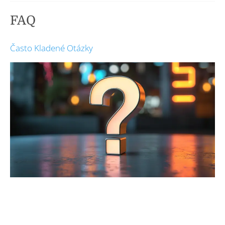
FAQ
Často Kladené Otázky