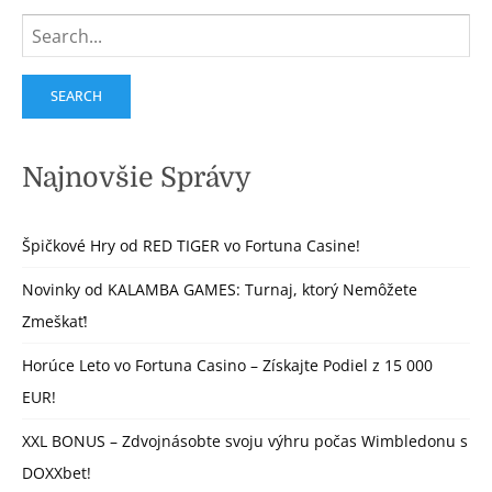
Search
for:
Najnovšie Správy
Špičkové Hry od RED TIGER vo Fortuna Casine!
Novinky od KALAMBA GAMES: Turnaj, ktorý Nemôžete
Zmeškať!
Horúce Leto vo Fortuna Casino – Získajte Podiel z 15 000
EUR!
XXL BONUS – Zdvojnásobte svoju výhru počas Wimbledonu s
DOXXbet!