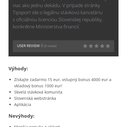
viac ako jednu dekádu. V prípade stránky
Tipsport ide o legálnu stávkovú kanceláriu
s oficiálnou licenciou Slovenskej republiky,
konkrétne Ministerstva financií.
0
USER REVIEW
(
0
votes)
Výhody:
Získajte zadarmo 15 eur, vstupný bonus 4000 eur a
vkladový bonus 1000 eur!
Skvelá stávková komunita
Slovenská webstránka
Aplikácia
Nevýhody:
Menšia ponuka e-stávok