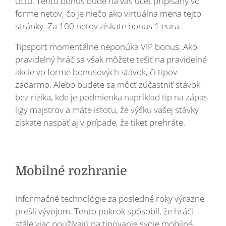
účtu. Tento bonus bude na váš účet pripísaný vo
forme netov, čo je niečo ako virtuálna mena tejto
stránky. Za 100 netov získate bonus 1 eura.
Tipsport momentálne neponúka VIP bonus. Ako
pravidelný hráč sa však môžete tešiť na pravidelné
akcie vo forme bonusových stávok, či tipov
zadarmo. Alebo budete sa môcť zúčastniť stávok
bez rizika, kde je podmienka napríklad tip na zápas
ligy majstrov a máte istotu, že výšku vašej stávky
získate naspäť aj v prípade, že tiket prehráte.
Mobilné rozhranie
Informačné technológie za posledné roky výrazne
prešli vývojom. Tento pokrok spôsobil, že hráči
stále viac používajú na tipovanie svoje mobilné