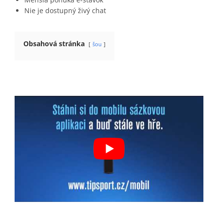
Nie je dostupný živý chat
Obsahová stránka
šou