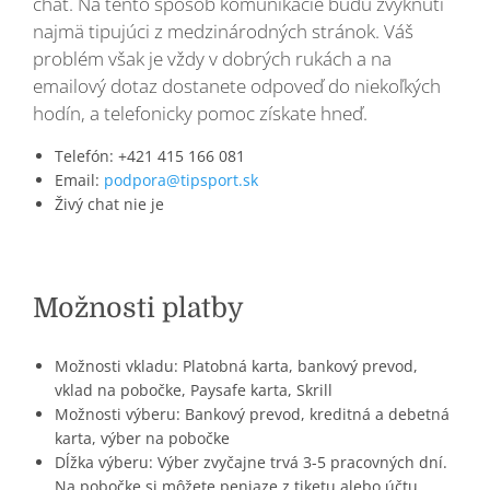
chat. Na tento spôsob komunikácie budú zvyknutí
najmä tipujúci z medzinárodných stránok. Váš
problém však je vždy v dobrých rukách a na
emailový dotaz dostanete odpoveď do niekoľkých
hodín, a telefonicky pomoc získate hneď.
Telefón: +421 415 166 081
Email:
podpora@tipsport.sk
Živý chat nie je
Možnosti platby
Možnosti vkladu: Platobná karta, bankový prevod,
vklad na pobočke, Paysafe karta, Skrill
Možnosti výberu: Bankový prevod, kreditná a debetná
karta, výber na pobočke
Dĺžka výberu: Výber zvyčajne trvá 3-5 pracovných dní.
Na pobočke si môžete peniaze z tiketu alebo účtu