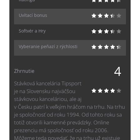
Uvítací bonus
Softvér a Hry
Vyberanie peňazí z rýchlosti
4
Zhrnutie
Stávková kancelária Tipsport
je na Slovensku najväčšou
stávkovou kanceláriou, ale aj
v Česku patrí k veľkým hráčom na trhu. Na trhu
je spoločnosť od roku 1994. Od tohto roku sa
totiž otvorili kamenné prevádzky. Online
prezenciu má spoločnosť od roku 2006.
Môžeme teda povedať, že na trhu už existuje