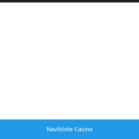
Navštívte Casino