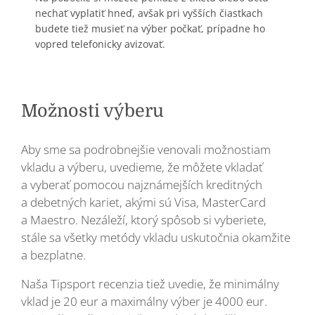
nechať vyplatiť hneď, avšak pri vyšších čiastkach
budete tiež musieť na výber počkať, prípadne ho
vopred telefonicky avizovať.
Možnosti výberu
Aby sme sa podrobnejšie venovali možnostiam
vkladu a výberu, uvedieme, že môžete vkladať
a vyberať pomocou najznámejších kreditných
a debetných kariet, akými sú Visa, MasterCard
a Maestro. Nezáleží, ktorý spôsob si vyberiete,
stále sa všetky metódy vkladu uskutočnia okamžite
a bezplatne.
Naša Tipsport recenzia tiež uvedie, že minimálny
vklad je 20 eur a maximálny výber je 4000 eur.