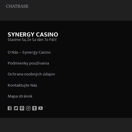
CHATBASE
SYNERGY CASINO
Stavíme Sa, Že Sa Vám To Páči!
O Nás – Synergy Casino
Podmienky používania
Ochrana osobných údajov
Kontaktujte Nás
Mapa stránok