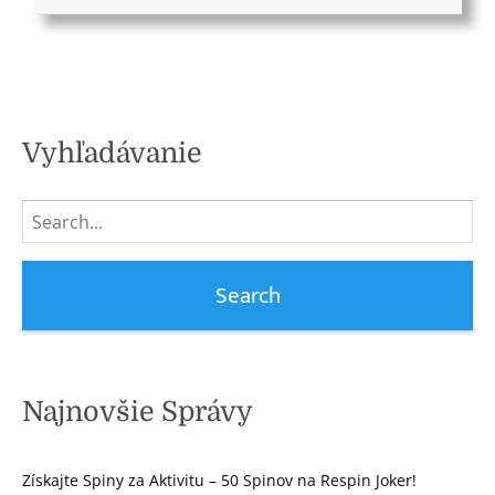
Vyhľadávanie
Search
for:
Najnovšie Správy
Získajte Spiny za Aktivitu – 50 Spinov na Respin Joker!