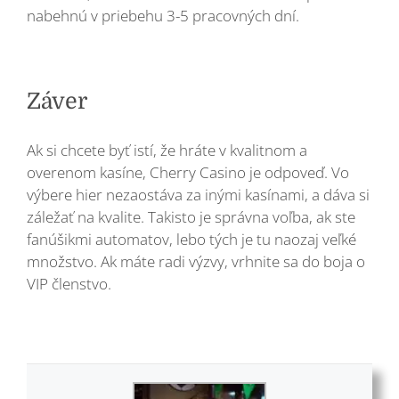
nabehnú v priebehu 3-5 pracovných dní.
Záver
Ak si chcete byť istí, že hráte v kvalitnom a
overenom kasíne, Cherry Casino je odpoveď. Vo
výbere hier nezaostáva za inými kasínami, a dáva si
záležať na kvalite. Takisto je správna voľba, ak ste
fanúšikmi automatov, lebo tých je tu naozaj veľké
množstvo. Ak máte radi výzvy, vrhnite sa do boja o
VIP členstvo.