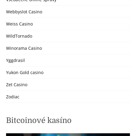
Webbyslot Casino
Weiss Casino
WildTornado
Winorama Casino
Yggdrasil
Yukon Gold casino
Zet Casino
Zodiac
Bitcoinové kasíno