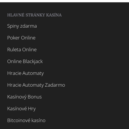
HLAVNÉ STRÁNKY KASÍNA
Spiny zdarma
Poker Online
Ruleta Online
Online Blackjack
Hracie Automaty
Hracie Automaty Zadarmo
Kasínový Bonus
Kasínové Hry
Bitcoinové kasíno