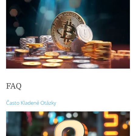
FAQ
Často Kladené Otázky