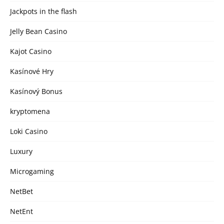
Jackpots in the flash
Jelly Bean Casino
Kajot Casino
Kasínové Hry
Kasínový Bonus
kryptomena
Loki Casino
Luxury
Microgaming
NetBet
NetEnt