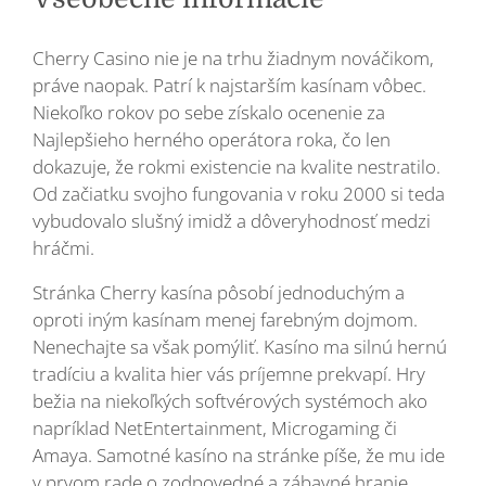
Cherry Casino nie je na trhu žiadnym nováčikom,
práve naopak. Patrí k najstarším kasínam vôbec.
Niekoľko rokov po sebe získalo ocenenie za
Najlepšieho herného operátora roka, čo len
dokazuje, že rokmi existencie na kvalite nestratilo.
Od začiatku svojho fungovania v roku 2000 si teda
vybudovalo slušný imidž a dôveryhodnosť medzi
hráčmi.
Stránka Cherry kasína pôsobí jednoduchým a
oproti iným kasínam menej farebným dojmom.
Nenechajte sa však pomýliť. Kasíno ma silnú hernú
tradíciu a kvalita hier vás príjemne prekvapí. Hry
bežia na niekoľkých softvérových systémoch ako
napríklad NetEntertainment, Microgaming či
Amaya. Samotné kasíno na stránke píše, že mu ide
v prvom rade o zodpovedné a zábavné hranie.