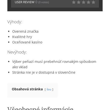
0
USER REVIEW
(
0
votes)
Výhody:
Overená značka
Kvalitné hry
Oceňované kasíno
Nevýhody:
Výber peňazí musí prebehnúť rovnakým spôsobom
ako vklad
Stránka nie je v dostupná v slovenčine
Obsahová stránka
šou
Všeobecné informácie