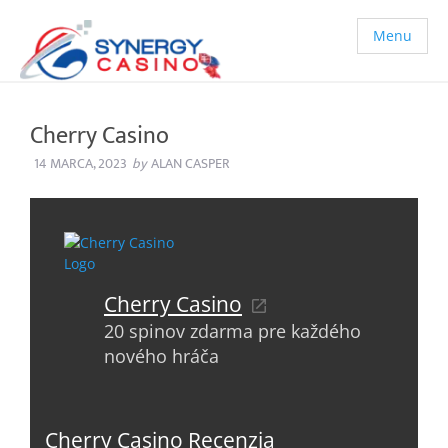
Menu
Cherry Casino
14 MARCA, 2023
by
ALAN CASPER
Cherry Casino
20 spinov zdarma pre každého
nového hráča
Cherry Casino Recenzia