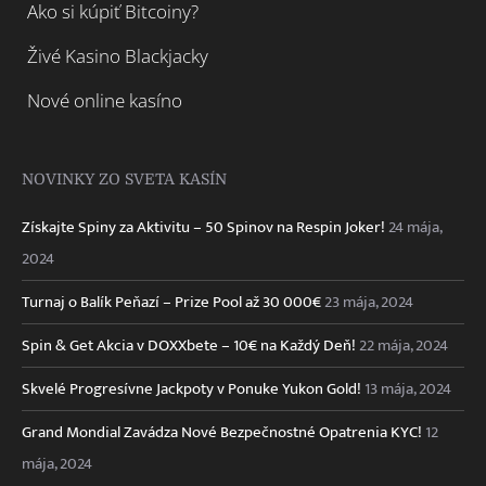
Ako si kúpiť Bitcoiny?
Živé Kasino Blackjacky
Nové online kasíno
NOVINKY ZO SVETA KASÍN
Získajte Spiny za Aktivitu – 50 Spinov na Respin Joker!
24 mája,
2024
Turnaj o Balík Peňazí – Prize Pool až 30 000€
23 mája, 2024
Spin & Get Akcia v DOXXbete – 10€ na Každý Deň!
22 mája, 2024
Skvelé Progresívne Jackpoty v Ponuke Yukon Gold!
13 mája, 2024
Grand Mondial Zavádza Nové Bezpečnostné Opatrenia KYC!
12
mája, 2024