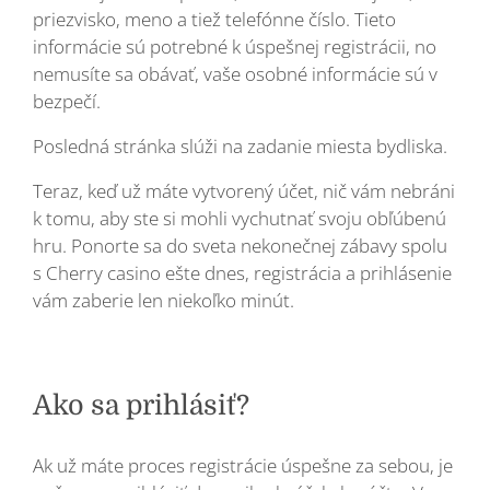
priezvisko, meno a tiež telefónne číslo. Tieto
informácie sú potrebné k úspešnej registrácii, no
nemusíte sa obávať, vaše osobné informácie sú v
bezpečí.
Posledná stránka slúži na zadanie miesta bydliska.
Teraz, keď už máte vytvorený účet, nič vám nebráni
k tomu, aby ste si mohli vychutnať svoju obľúbenú
hru. Ponorte sa do sveta nekonečnej zábavy spolu
s Cherry casino ešte dnes, registrácia a prihlásenie
vám zaberie len niekoľko minút.
Ako sa prihlásiť?
Ak už máte proces registrácie úspešne za sebou, je