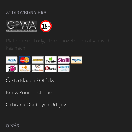
ZODPOVEDNÁ HRA
Platobné metódy, ktoré môžete použiť v našich
kasínach
Často Kladené Otázky
Know Your Customer
Ochrana Osobných Údajov
O NÁS