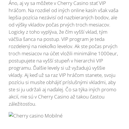
Áno, aj vy sa môžete v Cherry Casino stať VIP
hráčom. Na rozdiel od iných online kasín však vaša
lepšia pozícia nezávisí od nazbieraných bodov, ale
od výšky vkladov počas prvých troch mesiacov.
Logicky z toho vyplýva, že čím vyšší vklad, tým
väčšia šanca na postup. VIP program je teda
rozdelený na niekoľko levelov. Ak ste počas prvých
troch mesiacov na účet vložili minimálne 1000eur,
postupujete na vyšší stupeň v hierarchii VIP
programu. Ďalšie levely si už vyžadujú vyššie
vklady. Aj keď už sa raz VIP hráčom stanete, svoju
pozíciu si musíte obhájiť príslušnými vkladmi, aby
ste si ju udržali aj naďalej. Čo sa týka iných promo
akcií, nie sú v Cherry Casino až takou častou
záležitosťou.