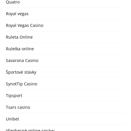
Quatro
Royal vegas
Royal Vegas Casino
Ruleta Online
Ruletka online
Savarona Casino
Športové stávky
SynotTip Casino
Tipsport
Tsars casino
Unibet
Všeobecné online správy