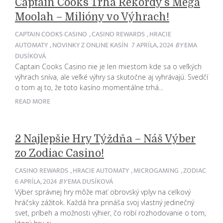
Captain Cooks Trhá Rekordy s Mega
Moolah – Milióny vo Výhrach!
CAPTAIN COOKS CASINO
,
CASINO REWARDS
,
HRACIE
AUTOMATY
,
NOVINKY Z ONLINE KASÍN
7 APRÍLA, 2024
BY
EMA
DUSÍKOVÁ
Captain Cooks Casino nie je len miestom kde sa o veľkých
výhrach sníva, ale veľké výhry sa skutočne aj vyhrávajú. Svedčí
o tom aj to, že toto kasíno momentálne trhá...
READ MORE
2 Najlepšie Hry Týždňa – Náš Výber
zo Zodiac Casino!
CASINO REWARDS
,
HRACIE AUTOMATY
,
MICROGAMING
,
ZODIAC
6 APRÍLA, 2024
BY
EMA DUSÍKOVÁ
Výber správnej hry môže mať obrovský vplyv na celkový
hráčsky zážitok. Každá hra prináša svoj vlastný jedinečný
svet, príbeh a možnosti výhier, čo robí rozhodovanie o tom,