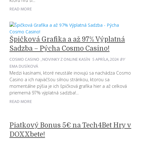
ktorú hru si...
READ MORE
Špičková Grafika a až 97% Výplatná
Sadzba – Pýcha Cosmo Casino!
COSMO CASINO
,
NOVINKY Z ONLINE KASÍN
5 APRÍLA, 2024
BY
EMA DUSÍKOVÁ
Medzi kasínami, ktoré neustále inovujú sa nachádza Cosmo
Casino a ich najväčšou silnou stránkou, ktorou sa
momentálne pýšia je ich špičková grafika hier a až celková
priemerná 97% výplatná sadzba!...
READ MORE
Piatkový Bonus 5€ na Tech4Bet Hry v
DOXXbete!