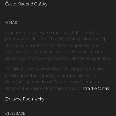
Často Kladené Otázky
O NÁS
Synergy Casino nie je len miestom, kde si môžete
priamo zahrať kasínové hry. Dôležitým prvkom našej
stránky sú aj autentické recenzie na online kasína.
Všetky naše aktivity sú pri tom zacielené priamo na
slovenských hráčov, ktorí sú našou absolútnou prioritou.
Ponúknuť slovenským hráčom tie najlepšie produkty z
prostredia online gamblingu vnímame ako našu
skutočnú zodpovednosť. Čo teda považujeme za
dobré online kasíno? Prečítajte si viac na
stránke O nás
Zmluvné Podmienky
CHATBASE