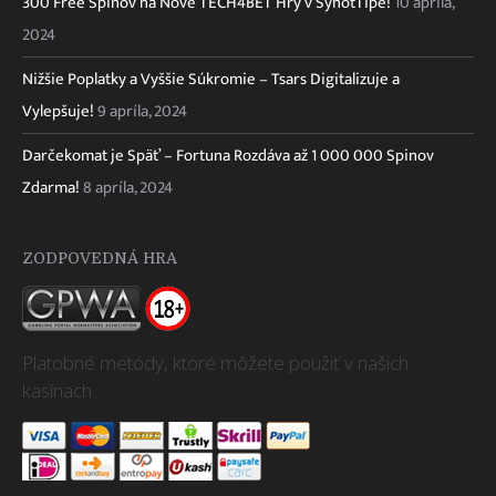
300 Free Spinov na Nové TECH4BET Hry v SynotTipe!
10 apríla,
2024
Nižšie Poplatky a Vyššie Súkromie – Tsars Digitalizuje a
Vylepšuje!
9 apríla, 2024
Darčekomat je Späť – Fortuna Rozdáva až 1 000 000 Spinov
Zdarma!
8 apríla, 2024
ZODPOVEDNÁ HRA
Platobné metódy, ktoré môžete použiť v našich
kasínach