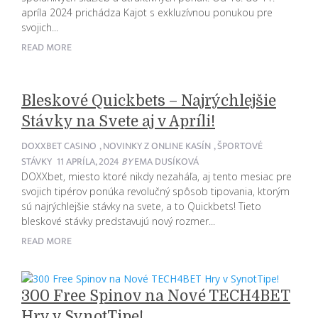
apríla 2024 prichádza Kajot s exkluzívnou ponukou pre
svojich...
READ MORE
Bleskové Quickbets – Najrýchlejšie
Stávky na Svete aj v Apríli!
DOXXBET CASINO
,
NOVINKY Z ONLINE KASÍN
,
ŠPORTOVÉ
STÁVKY
11 APRÍLA, 2024
BY
EMA DUSÍKOVÁ
DOXXbet, miesto ktoré nikdy nezaháľa, aj tento mesiac pre
svojich tipérov ponúka revolučný spôsob tipovania, ktorým
sú najrýchlejšie stávky na svete, a to Quickbets! Tieto
bleskové stávky predstavujú nový rozmer...
READ MORE
300 Free Spinov na Nové TECH4BET
Hry v SynotTipe!