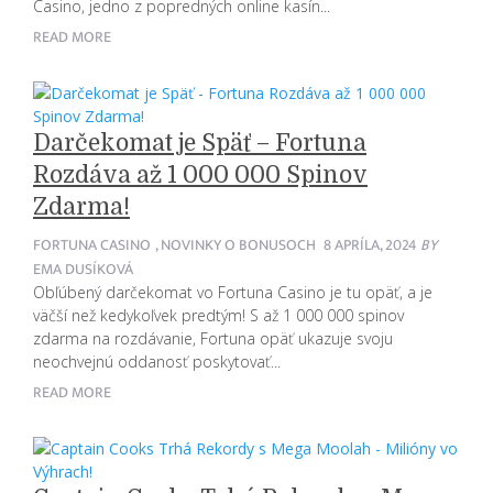
Casino, jedno z popredných online kasín...
READ MORE
Darčekomat je Späť – Fortuna
Rozdáva až 1 000 000 Spinov
Zdarma!
FORTUNA CASINO
,
NOVINKY O BONUSOCH
8 APRÍLA, 2024
BY
EMA DUSÍKOVÁ
Obľúbený darčekomat vo Fortuna Casino je tu opäť, a je
väčší než kedykoľvek predtým! S až 1 000 000 spinov
zdarma na rozdávanie, Fortuna opäť ukazuje svoju
neochvejnú oddanosť poskytovať...
READ MORE