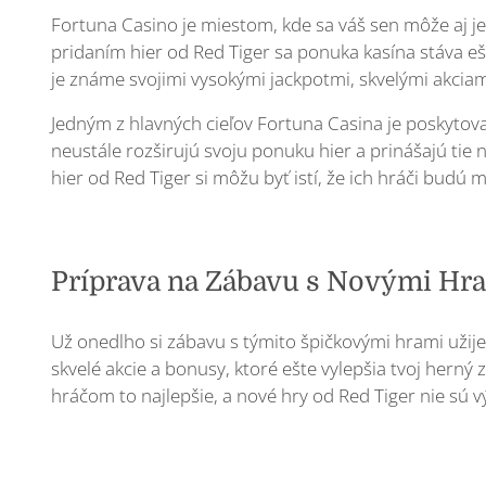
Fortuna Casino je miestom, kde sa váš sen môže aj 
pridaním hier od Red Tiger sa ponuka kasína stáva e
je známe svojimi vysokými jackpotmi, skvelými akciami
Jedným z hlavných cieľov Fortuna Casina je poskyto
neustále rozširujú svoju ponuku hier a prinášajú tie 
hier od Red Tiger si môžu byť istí, že ich hráči budú m
Príprava na Zábavu s Novými Hr
Už onedlho si zábavu s týmito špičkovými hrami užij
skvelé akcie a bonusy, ktoré ešte vylepšia tvoj herný 
hráčom to najlepšie, a nové hry od Red Tiger nie sú 