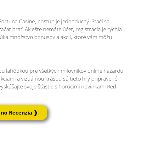
Fortuna Casine, postup je jednoduchý. Stačí sa
začať hrať. Ak ešte nemáte účet, registrácia je rýchla
núka množstvo bonusov a akcií, ktoré vám môžu
ou lahôdkou pre všetkých milovníkov online hazardu.
kciami a vizuálnou krásou sú tieto hry pripravené
yskúšajte svoje šťastie s horúcimi novinkami Red
ino Recenzia ❱