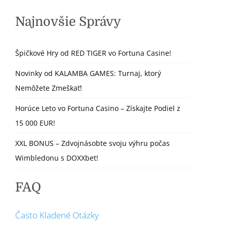
Najnovšie Správy
Špičkové Hry od RED TIGER vo Fortuna Casine!
Novinky od KALAMBA GAMES: Turnaj, ktorý
Nemôžete Zmeškať!
Horúce Leto vo Fortuna Casino – Získajte Podiel z
15 000 EUR!
XXL BONUS – Zdvojnásobte svoju výhru počas
Wimbledonu s DOXXbet!
FAQ
Často Kladené Otázky