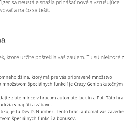
Tiger sa neustále snažia prinášať nové a vzrušujúce
ovať a na čo sa tešiť.
na
k, ktoré určite pošteklia váš záujem. Tu sú niektoré z
jomného džina, ktorý má pre vás pripravené množstvo
a množstvom špeciálnych funkcií je Crazy Genie skutočným
dajte zlaté mince v hracom automate Jack in a Pot. Táto hra
 udržia v napätí a zábave.
tiku, je tu Devil’s Number. Tento hrací automat vás zavedie
tvom špeciálnych funkcií a bonusov.