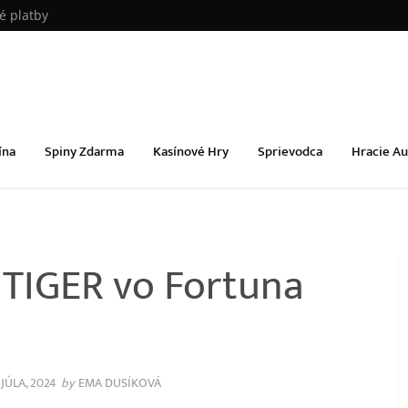
é platby
ína
Spiny Zdarma
Kasínové Hry
Sprievodca
Hracie A
 TIGER vo Fortuna
 JÚLA, 2024
by
EMA DUSÍKOVÁ