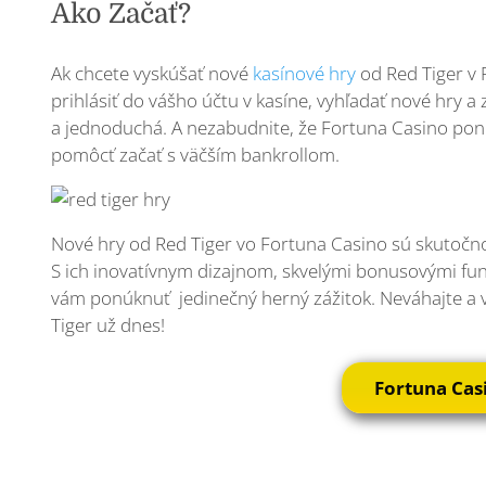
Ako Začať?
Ak chcete vyskúšať nové
kasínové hry
od Red Tiger v 
prihlásiť do vášho účtu v kasíne, vyhľadať nové hry a 
a jednoduchá. A nezabudnite, že Fortuna Casino po
pomôcť začať s väčším bankrollom.
Nové hry od Red Tiger vo Fortuna Casino sú skutočn
S ich inovatívnym dizajnom, skvelými bonusovými fun
vám ponúknuť jedinečný herný zážitok. Neváhajte a v
Tiger už dnes!
Fortuna Cas