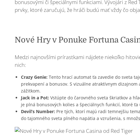
bonusovými či špeciálnymi funkciami. Vývojári z Red 
prvky, ktoré zaručujú, že hráči budú mať vždy čo objav
Nové Hry v Ponuke Fortuna Casi
Medzi najnovšími prírastkami nájdete niekoľko hitovie
nich:
Crazy Genie:
Tento hrací automat ťa zavedie do sveta ta
prekvapení a bonusov. S vizuálne atraktívnym dizajnom 
zážitkom.
Jack in a Pot:
Vstúpte do čarovného sveta škriatkov a hľa
je plná bonusových kolies a špeciálnych funkcií, ktoré ťa
Devil’s Number:
Pre tých, ktorí majú radi temnejšiu tema
do tajomného sveta plného napätia a vzrušenia, s množs