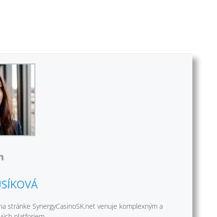
SÍKOVÁ
a na stránke SynergyCasinoSK.net venuje komplexným a
ých platforiem.