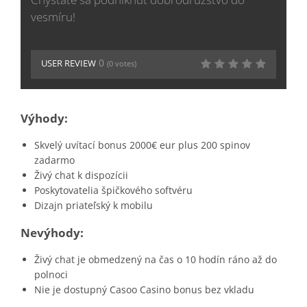
vesmíru!
0
USER REVIEW
(
0
votes)
Výhody:
Skvelý uvítací bonus 2000€ eur plus 200 spinov
zadarmo
Živý chat k dispozícii
Poskytovatelia špičkového softvéru
Dizajn priateľský k mobilu
Nevýhody:
Živý chat je obmedzený na čas o 10 hodín ráno až do
polnoci
Nie je dostupný Casoo Casino bonus bez vkladu