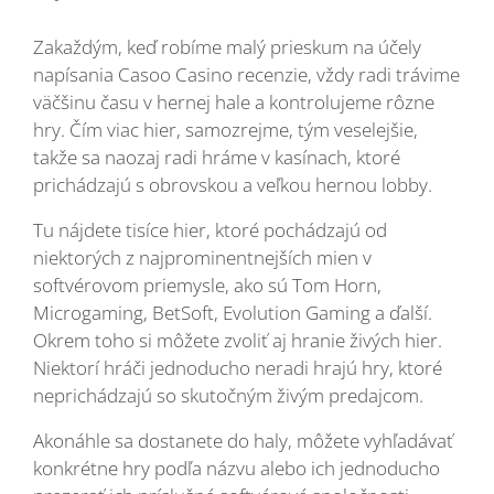
Zakaždým, keď robíme malý prieskum na účely
napísania Casoo Casino recenzie, vždy radi trávime
väčšinu času v hernej hale a kontrolujeme rôzne
hry. Čím viac hier, samozrejme, tým veselejšie,
takže sa naozaj radi hráme v kasínach, ktoré
prichádzajú s obrovskou a veľkou hernou lobby.
Tu nájdete tisíce hier, ktoré pochádzajú od
niektorých z najprominentnejších mien v
softvérovom priemysle, ako sú Tom Horn,
Microgaming, BetSoft, Evolution Gaming a ďalší.
Okrem toho si môžete zvoliť aj hranie živých hier.
Niektorí hráči jednoducho neradi hrajú hry, ktoré
neprichádzajú so skutočným živým predajcom.
Akonáhle sa dostanete do haly, môžete vyhľadávať
konkrétne hry podľa názvu alebo ich jednoducho