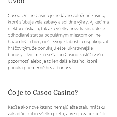
Úvod
Casoo Online Casino je nedávno založené kasíno,
ktoré sľubuje veľa zábavy a solídne výhry. Aj keď má
niektoré úskalia, tak ako všetky nové kasína, ale je
odhodlané stať sa populárnym miestom online
hazardných hier, riešiť svoje slabosti a uspokojovať
hráčov tým, že ponúkajú ešte lukratívnejšie
bonusy. Uvidíme, či si Casoo Casino zaslúži vašu
pozornosť, alebo je to len ďalšie kasíno, ktoré
ponúka priemerné hry a bonusy..
Čo je to Casoo Casino?
Keďže ako nové kasíno nemajú ešte stálu hráčsku
základňu, robia všetko preto, aby si ju zabezpečili.