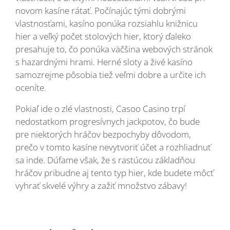
novom kasíne rátať. Počínajúc tými dobrými
vlastnosťami, kasíno ponúka rozsiahlu knižnicu
hier a veľký počet stolových hier, ktorý ďaleko
presahuje to, čo ponúka väčšina webových stránok
s hazardnými hrami. Herné sloty a živé kasíno
samozrejme pôsobia tiež veľmi dobre a určite ich
oceníte.
Pokiaľ ide o zlé vlastnosti, Casoo Casino trpí
nedostatkom progresívnych jackpotov, čo bude
pre niektorých hráčov bezpochyby dôvodom,
prečo v tomto kasíne nevytvoriť účet a rozhliadnuť
sa inde. Dúfame však, že s rastúcou základňou
hráčov pribudne aj tento typ hier, kde budete môcť
vyhrať skvelé výhry a zažiť množstvo zábavy!