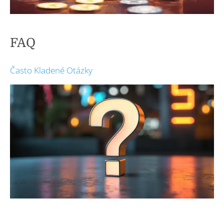
FAQ
Často Kladené Otázky