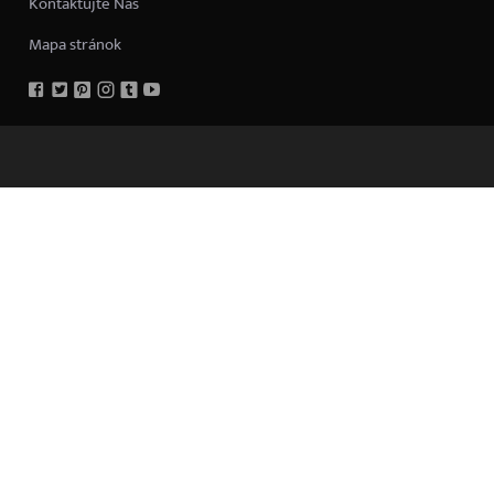
Kontaktujte Nás
Mapa stránok