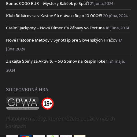
Bonus 3 000 EUR – Mystery Balíček je Späť!
21 júna, 2024
Klub Bitkárov sa v Kasíne Stretáva o Boj o 10 000€!
20 júna, 2024
Casimi Jackpoty – Nová Dimenzia Zábavy vo Fortuna
18 júna, 2024
Nové Platobné Metódy v SynotTip pre Slovenských Hráčov
17
júna, 2024
Získajte Spiny za Aktivitu – 50 Spinov na Respin Joker!
24 mája,
2024
ZODPOVEDNÁ HRA
Platobné metódy, ktoré môžete použiť v našich
kasínach