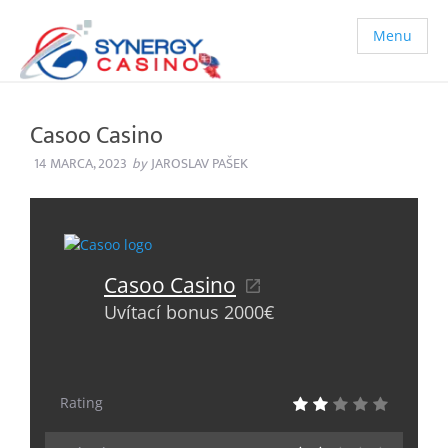
Menu
Casoo Casino
14 MARCA, 2023
by
JAROSLAV PAŠEK
Casoo Casino
Uvítací bonus 2000€
Rating