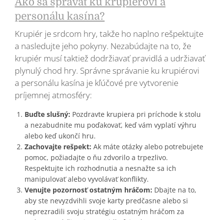
Ako sa správať ku krupiérovi a
personálu kasína?
Krupiér je srdcom hry, takže ho naplno rešpektujte
a nasledujte jeho pokyny. Nezabúdajte na to, že
krupiér musí taktiež dodržiavať pravidlá a udržiavať
plynulý chod hry. Správne správanie ku krupiérovi
a personálu kasína je kľúčové pre vytvorenie
príjemnej atmosféry:
Buďte slušný:
Pozdravte krupiera pri príchode k stolu
a nezabudnite mu poďakovať, keď vám vyplatí výhru
alebo keď ukončí hru.
Zachovajte rešpekt:
Ak máte otázky alebo potrebujete
pomoc, požiadajte o ňu zdvorilo a trpezlivo.
Respektujte ich rozhodnutia a nesnažte sa ich
manipulovať alebo vyvolávať konflikty.
Venujte pozornosť ostatným hráčom:
Dbajte na to,
aby ste nevyzdvihli svoje karty predčasne alebo si
neprezradili svoju stratégiu ostatným hráčom za