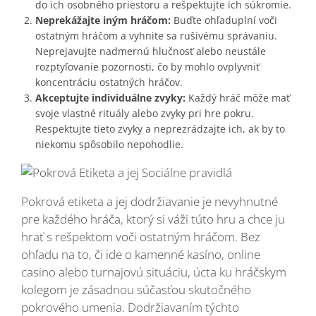
do ich osobného priestoru a rešpektujte ich súkromie.
Neprekážajte iným hráčom:
Buďte ohľaduplní voči
ostatným hráčom a vyhnite sa rušivému správaniu.
Neprejavujte nadmernú hlučnosť alebo neustále
rozptyľovanie pozornosti, čo by mohlo ovplyvniť
koncentráciu ostatných hráčov.
Akceptujte individuálne zvyky:
Každý hráč môže mať
svoje vlastné rituály alebo zvyky pri hre pokru.
Respektujte tieto zvyky a neprezrádzajte ich, ak by to
niekomu spôsobilo nepohodlie.
Pokrová etiketa a jej dodržiavanie je nevyhnutné
pre každého hráča, ktorý si váži túto hru a chce ju
hrať s rešpektom voči ostatným hráčom. Bez
ohľadu na to, či ide o kamenné kasíno, online
casino alebo turnajovú situáciu, úcta ku hráčskym
kolegom je zásadnou súčasťou skutočného
pokrového umenia. Dodržiavaním týchto