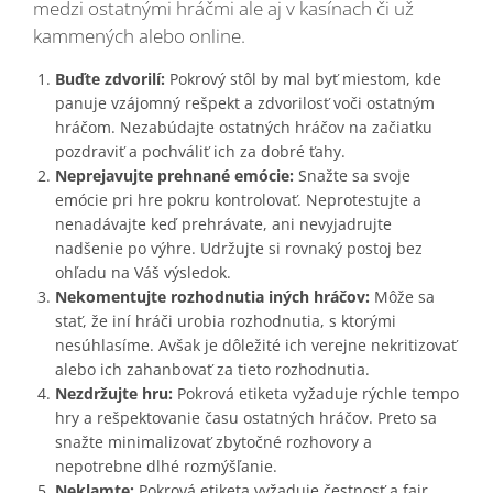
medzi ostatnými hráčmi ale aj v kasínach či už
kammených alebo online.
Buďte zdvorilí:
Pokrový stôl by mal byť miestom, kde
panuje vzájomný rešpekt a zdvorilosť voči ostatným
hráčom. Nezabúdajte ostatných hráčov na začiatku
pozdraviť a pochváliť ich za dobré ťahy.
Neprejavujte prehnané emócie:
Snažte sa svoje
emócie pri hre pokru kontrolovať. Neprotestujte a
nenadávajte keď prehrávate, ani nevyjadrujte
nadšenie po výhre. Udržujte si rovnaký postoj bez
ohľadu na Váš výsledok.
Nekomentujte rozhodnutia iných hráčov:
Môže sa
stať, že iní hráči urobia rozhodnutia, s ktorými
nesúhlasíme. Avšak je dôležité ich verejne nekritizovať
alebo ich zahanbovať za tieto rozhodnutia.
Nezdržujte hru:
Pokrová etiketa vyžaduje rýchle tempo
hry a rešpektovanie času ostatných hráčov. Preto sa
snažte minimalizovať zbytočné rozhovory a
nepotrebne dlhé rozmýšľanie.
Neklamte:
Pokrová etiketa vyžaduje čestnosť a fair