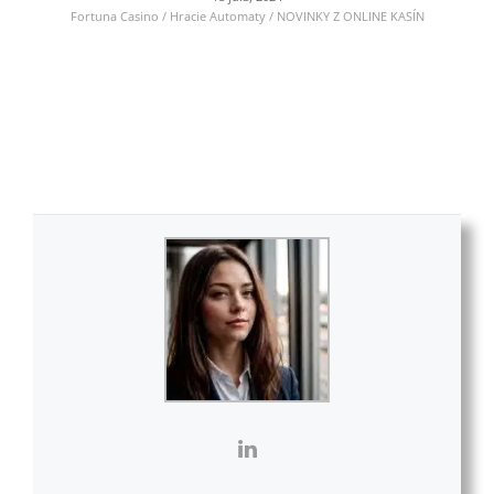
Fortuna Casino / Hracie Automaty / NOVINKY Z ONLINE KASÍN