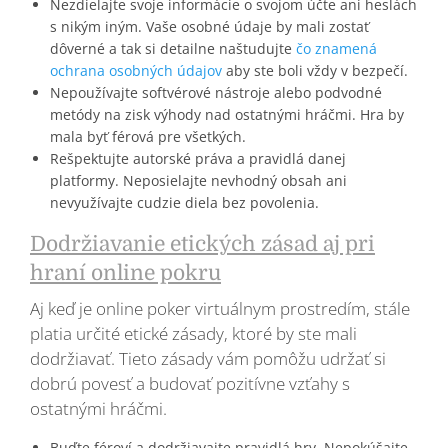
Nezdielajte svoje informácie o svojom účte ani heslách
s nikým iným. Vaše osobné údaje by mali zostať
dôverné a tak si detailne naštudujte
čo znamená
ochrana osobných údajov
aby ste boli vždy v bezpečí.
Nepoužívajte softvérové nástroje alebo podvodné
metódy na zisk výhody nad ostatnými hráčmi. Hra by
mala byť férová pre všetkých.
Rešpektujte autorské práva a pravidlá danej
platformy. Neposielajte nevhodný obsah ani
nevyužívajte cudzie diela bez povolenia.
Dodržiavanie etických zásad aj pri
hraní online pokru
Aj keď je online poker virtuálnym prostredím, stále
platia určité etické zásady, ktoré by ste mali
dodržiavať. Tieto zásady vám pomôžu udržať si
dobrú povesť a budovať pozitívne vzťahy s
ostatnými hráčmi.
Buďte féroví a dodržiavajte pravidlá hry. Nepokúšajte