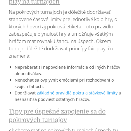
play na turnajoch
Na pokrových turnajoch je dôležité dodržiavať
stanovené časové limity pre jednotlivé kolo hry, o
ktorých hovorí aj pokrová etiketa. Toto pravidlo
zabezpečuje plynulosť hry a umožňuje všetkým
hráčom mať rovnakú šancu na úspech. Okrem
toho je dôležité dodržiavať princípy fair play, čo
znamená:
Nepreberať si nepovolené informácie od iných hráčov
alebo divákov.
Nenechať sa ovplyvniť emóciami pri rozhodovaní o
svojich ťahoch.
Dodržiavať
základné pravidlá pokru a stávkové limity
a
nesnažiť sa podviesť ostatných hráčov.
Tipy pre úspešné zapojenie sa do
pokrových turnajov
Ak chcete mať na pokrových turnajoch úspech, tu