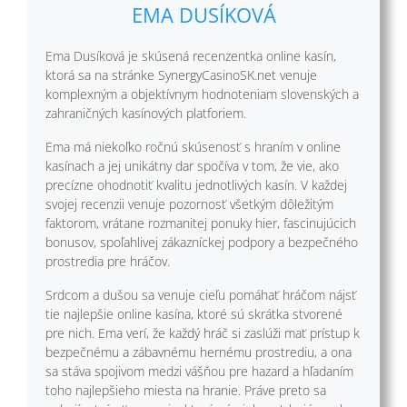
EMA DUSÍKOVÁ
Ema Dusíková je skúsená recenzentka online kasín,
ktorá sa na stránke SynergyCasinoSK.net venuje
komplexným a objektívnym hodnoteniam slovenských a
zahraničných kasínových platforiem.
Ema má niekoľko ročnú skúsenosť s hraním v online
kasínach a jej unikátny dar spočíva v tom, že vie, ako
precízne ohodnotiť kvalitu jednotlivých kasín. V každej
svojej recenzii venuje pozornosť všetkým dôležitým
faktorom, vrátane rozmanitej ponuky hier, fascinujúcich
bonusov, spoľahlivej zákazníckej podpory a bezpečného
prostredia pre hráčov.
Srdcom a dušou sa venuje cieľu pomáhať hráčom nájsť
tie najlepšie online kasína, ktoré sú skrátka stvorené
pre nich. Ema verí, že každý hráč si zaslúži mať prístup k
bezpečnému a zábavnému hernému prostrediu, a ona
sa stáva spojivom medzi vášňou pre hazard a hľadaním
toho najlepšieho miesta na hranie. Práve preto sa