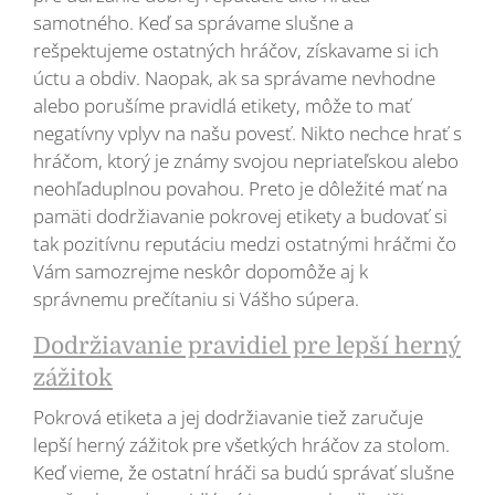
samotného. Keď sa správame slušne a
rešpektujeme ostatných hráčov, získavame si ich
úctu a obdiv. Naopak, ak sa správame nevhodne
alebo porušíme pravidlá etikety, môže to mať
negatívny vplyv na našu povesť. Nikto nechce hrať s
hráčom, ktorý je známy svojou nepriateľskou alebo
neohľaduplnou povahou. Preto je dôležité mať na
pamäti dodržiavanie pokrovej etikety a budovať si
tak pozitívnu reputáciu medzi ostatnými hráčmi čo
Vám samozrejme neskôr dopomôže aj k
správnemu prečítaniu si Vášho súpera.
Dodržiavanie pravidiel pre lepší herný
zážitok
Pokrová etiketa a jej dodržiavanie tiež zaručuje
lepší herný zážitok pre všetkých hráčov za stolom.
Keď vieme, že ostatní hráči sa budú správať slušne