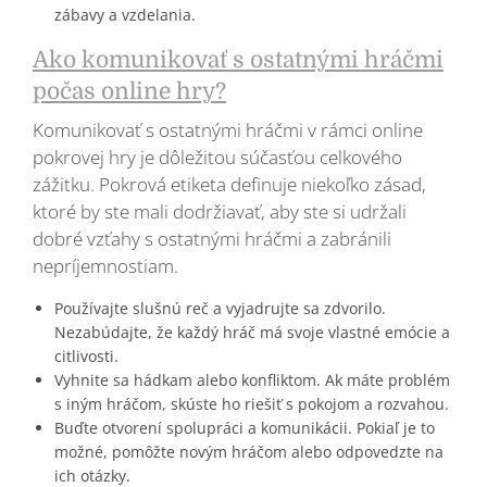
zábavy a vzdelania.
Ako komunikovať s ostatnými hráčmi
počas online hry?
Komunikovať s ostatnými hráčmi v rámci online
pokrovej hry je dôležitou súčasťou celkového
zážitku. Pokrová etiketa definuje niekoľko zásad,
ktoré by ste mali dodržiavať, aby ste si udržali
dobré vzťahy s ostatnými hráčmi a zabránili
nepríjemnostiam.
Používajte slušnú reč a vyjadrujte sa zdvorilo.
Nezabúdajte, že každý hráč má svoje vlastné emócie a
citlivosti.
Vyhnite sa hádkam alebo konfliktom. Ak máte problém
s iným hráčom, skúste ho riešiť s pokojom a rozvahou.
Buďte otvorení spolupráci a komunikácii. Pokiaľ je to
možné, pomôžte novým hráčom alebo odpovedzte na
ich otázky.