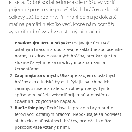
etiketa. Dobré sociálne interakcie môžu vytvoriť
príjemné prostredie pre všetkých hráčov a zlepšiť
celkový zážitok zo hry. Pri hraní pokru je dôležité
mať na pamäti niekoľko vecí, ktoré nám pomôžu
vytvoriť dobré vzťahy s ostatnými hráčmi.
Preukazujte úctu a rešpekt:
Prejavujte úctu voči
ostatným hráčom a dodržiavajte základné spoločenské
normy. Pozdravte ostatných hráčov, preukazujte im
slušnosť a vyhnite sa urážlivým poznámkam a
komentárom.
Zaujímajte sa o iných:
Ukazujte záujem o ostatných
hráčov ako o ľudské bytosti. Pýtajte sa ich na ich
záujmy, skúsenosti alebo životné príbehy. Týmto
spôsobom môžete vytvoriť príjemnú atmosféru a
zbaviť hru zbytočného napätia.
Buďte fair play:
Dodržiavajte pravidlá hry a buďte
féroví voči ostatným hráčom. Nepokúšajte sa podviesť
alebo oklamať ostatných hráčov, pretože to môže
poškodiť Vaše vzťahy s nimi.