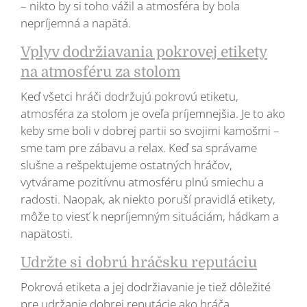
– nikto by si toho vážil a atmosféra by bola
nepríjemná a napätá.
Vplyv dodržiavania pokrovej etikety
na atmosféru za stolom
Keď všetci hráči dodržujú pokrovú etiketu,
atmosféra za stolom je oveľa príjemnejšia. Je to ako
keby sme boli v dobrej partii so svojimi kamošmi –
sme tam pre zábavu a relax. Keď sa správame
slušne a rešpektujeme ostatných hráčov,
vytvárame pozitívnu atmosféru plnú smiechu a
radosti. Naopak, ak niekto poruší pravidlá etikety,
môže to viesť k nepríjemným situáciám, hádkam a
napätosti.
Udržte si dobrú hráčsku reputáciu
Pokrová etiketa a jej dodržiavanie je tiež dôležité
pre udržanie dobrej reputácie ako hráča