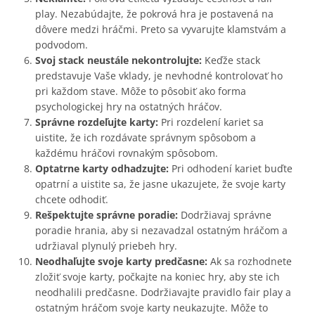
play. Nezabúdajte, že pokrová hra je postavená na
dôvere medzi hráčmi. Preto sa vyvarujte klamstvám a
podvodom.
Svoj stack neustále nekontrolujte:
Keďže stack
predstavuje Vaše vklady, je nevhodné kontrolovať ho
pri každom stave. Môže to pôsobiť ako forma
psychologickej hry na ostatných hráčov.
Správne rozdeľujte karty:
Pri rozdelení kariet sa
uistite, že ich rozdávate správnym spôsobom a
každému hráčovi rovnakým spôsobom.
Optatrne karty odhadzujte:
Pri odhodení kariet buďte
opatrní a uistite sa, že jasne ukazujete, že svoje karty
chcete odhodiť.
Rešpektujte správne poradie:
Dodržiavaj správne
poradie hrania, aby si nezavadzal ostatným hráčom a
udržiaval plynulý priebeh hry.
Neodhaľujte svoje karty predčasne:
Ak sa rozhodnete
zložiť svoje karty, počkajte na koniec hry, aby ste ich
neodhalili predčasne. Dodržiavajte pravidlo fair play a
ostatným hráčom svoje karty neukazujte. Môže to