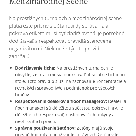
Medzinárodnej Scéne
Na prestížnych turnajoch a medzinárodnej scéne
platia ešte prísnejšie štandardy správania a
pokrová etiketa musí byť dodržiavaná. Je potrebné
dodržiavať a rešpektovať pravidlá stanovené
organizátormi. Niektoré z týchto pravidiel
zahŕňajú:
Dodržiavanie ticha:
Na prestížnych turnajoch je
obvyklé, že hráči musia dodržiavať absolútne ticho pri
stole. Toto pravidlo slúži na zachovanie koncentrácie a
rovnakých spravodlivých podmienok pre všetkých
hráčov.
Rešpektovanie dealerov a floor managerov:
Dealeri a
floor manageri sú dôležitou súčasťou pokrovej hry. Je
dôležité ich respektovať, nasledovať ich pokyny a
neohroziť ich prácu.
Správne používanie žetónov:
Žetóny majú svoje
presné hodnoty a používanie správnych žetónov je