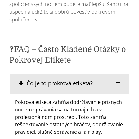
spoločenských noriem budete mať lepšiu šancu na
úspech a udržíte si dobrú povesť v pokrovom
spoločenstve.
❓FAQ – Často Kladené Otázky o
Pokrovej Etikete
Čo je to prokrová etiketa?
Pokrová etiketa zahŕňa dodržiavanie prísnych
noriem správania sa na turnajoch a v
profesionálnom prostredí. Toto zahŕňa
rešpektovanie ostatných hráčov, dodržiavanie
pravidiel, slušné správanie a fair play.