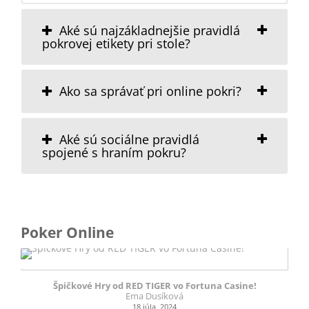
Aké sú najzákladnejšie pravidlá
pokrovej etikety pri stole?
Ako sa správať pri online pokri?
Aké sú sociálne pravidlá
spojené s hraním pokru?
Poker Online
Špičkové Hry od RED TIGER vo Fortuna Casine!
N
Ema Dusíková
18 júla, 2024