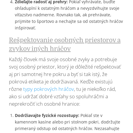
Zdieľajte radosť aj prehry:
Pokiaľ vyhrávate, buďte
ohľaduplní k ostatným hráčom a nevyzdvihujte svoje
víťazstvo nadmerne. Rovnako tak, ak prehrávate,
prijmite to športovo a nechajte sa od ostatných hráčov
inšpirovať.
Rešpektovanie osobných priestorov a
zvykov iných hráčov
Každý človek má svoje osobné zvyky a potrebuje
svoj osobný priestor, ktorý je dôležité rešpektovať
aj pri samotnej hre pokru a byť si tak istý, že
pokrová etiketa je dodržiavaná. Keďže existujú
rôzne
typy pokrových hráčov
, tu je niekoľko rád,
ako si udržať dobré vzťahy so spoluhráčmi a
neprekročiť ich osobné hranice:
Dodržiavajte fyzické rozostupy:
Pokiaľ ste v
kamennom kasíne alebo pri stolnom pokri, dodržujte
primeraný odstup od ostatných hráčov. Nezasahujte