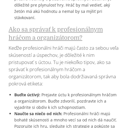
dôležité pre plynulosť hry. Hráč by mal vedieť, aký
žetón má akú hodnotu a nemal by sa mýliť pri
stávkovaní.
Ako sa správať k profesionálnym
hráčom a organizátorom?
Keďže profesionálni hráči majú často za sebou veľa
skúseností a úspechov, je dôležité k nim
pristupovať s úctou. Tu je niekoľko tipov, ako sa
správať k profesionálnym hráčom a
organizátorom, tak aby bola dodržiavaná správna
pokrová etiketa:
Buďte úctivý:
Prejavte úctu k profesionálnym hráčom
a organizátorom. Buďte zdvorilí, pozdravte ich a
vyjadrite si obdiv k ich schopnostiam.
Naučte sa niečo od nich:
Profesionálni hráči majú
bohaté skúsenosti a mnoho vecí sa od nich dá naučiť.
Pozorujte ich hru, sledujte ich strategie a pokúste sa