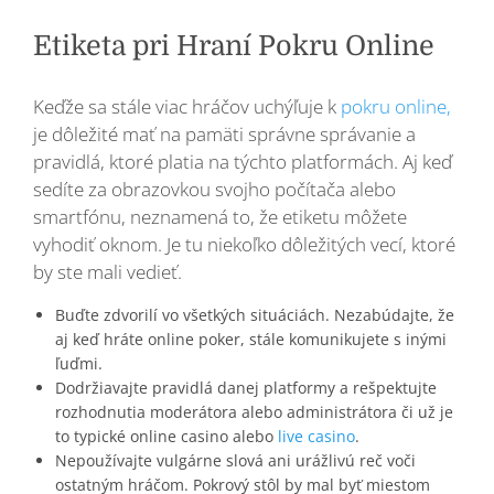
Etiketa pri Hraní Pokru Online
Keďže sa stále viac hráčov uchýľuje k
pokru online,
je dôležité mať na pamäti správne správanie a
pravidlá, ktoré platia na týchto platformách. Aj keď
sedíte za obrazovkou svojho počítača alebo
smartfónu, neznamená to, že etiketu môžete
vyhodiť oknom. Je tu niekoľko dôležitých vecí, ktoré
by ste mali vedieť.
Buďte zdvorilí vo všetkých situáciách. Nezabúdajte, že
aj keď hráte online poker, stále komunikujete s inými
ľuďmi.
Dodržiavajte pravidlá danej platformy a rešpektujte
rozhodnutia moderátora alebo administrátora či už je
to typické online casino alebo
live casino
.
Nepoužívajte vulgárne slová ani urážlivú reč voči
ostatným hráčom. Pokrový stôl by mal byť miestom