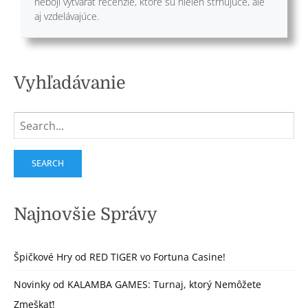
nebojí vytvárať recenzie, ktoré sú nielen strhujúce, ale
aj vzdelávajúce.
Vyhľadávanie
Search
for:
Najnovšie Správy
Špičkové Hry od RED TIGER vo Fortuna Casine!
Novinky od KALAMBA GAMES: Turnaj, ktorý Nemôžete
Zmeškať!