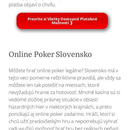
platba objaví o chvíľu.
Prezrite si Všetky Dostupné Platobné
Možnosti ❱
Online Poker Slovensko
Môžete hrať online poker legálne? Slovensko má v
tejto veci pomerne reštriktívne pravidlá, ale vždy sa
môžete len tak potešiť na miestach, ktoré
nevyžadujú hranie za hotovosť. Mnohé kasína sú si
vedomé zložitej právnej situácie v oblasti
hazardných hier v niektorých krajinách, a preto
ponúkajú aj online poker zadarmo. Hráči, ktorí si
chcú užiť predovšetkým hru a nepotrebujú vyhrať
radi využijú možnosť hrať hru bez reálnych peňazí.