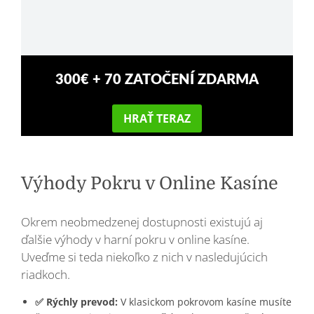
300€ + 70 ZATOČENÍ ZDARMA
HRAŤ TERAZ
Výhody Pokru v Online Kasíne
Okrem neobmedzenej dostupnosti existujú aj
ďalšie výhody v harní pokru v online kasíne.
Uveďme si teda niekoľko z nich v nasledujúcich
riadkoch.
✅ Rýchly prevod:
V klasickom pokrovom kasíne musíte