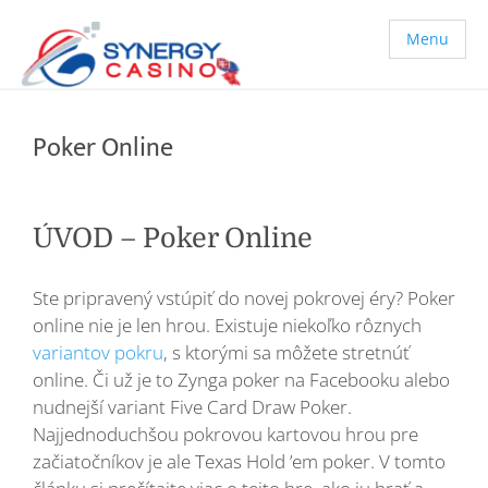
Menu
Poker Online
ÚVOD – Poker Online
Ste pripravený vstúpiť do novej pokrovej éry? Poker
online nie je len hrou. Existuje niekoľko rôznych
variantov pokru
, s ktorými sa môžete stretnúť
online. Či už je to Zynga poker na Facebooku alebo
nudnejší variant Five Card Draw Poker.
Najjednoduchšou pokrovou kartovou hrou pre
začiatočníkov je ale Texas Hold ’em poker. V tomto