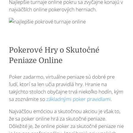
Najlepšie turnaje online pokru sa zvyčajne konajú v
najväčších online pokerových herniach.
Pokerové Hry o Skutočné
Peniaze Online
Poker zadarmo, virtuálne peniaze sú dobré pre
ľudí, ktorí sa len učia pravidlá hry. Hranie na
takýchto stoloch obyčajne trvá niekoľko hodín, kým
sa zoznámite so
základnými poker pravidlami
.
Najväčšou emóciou a skutočnou akciou je však to,
že sa poker online hrá za skutočné peniaze.
Dôležité je, že online poker za skutočné peniaze nie