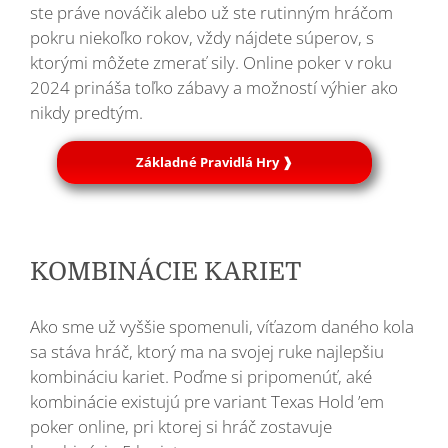
ste práve nováčik alebo už ste rutinným hráčom
pokru niekoľko rokov, vždy nájdete súperov, s
ktorými môžete zmerať sily. Online poker v roku
2024 prináša toľko zábavy a možností výhier ako
nikdy predtým.
Základné Pravidlá Hry ❱
KOMBINÁCIE KARIET
Ako sme už vyššie spomenuli, víťazom daného kola
sa stáva hráč, ktorý ma na svojej ruke najlepšiu
kombináciu kariet. Poďme si pripomenúť, aké
kombinácie existujú pre variant Texas Hold ’em
poker online, pri ktorej si hráč zostavuje