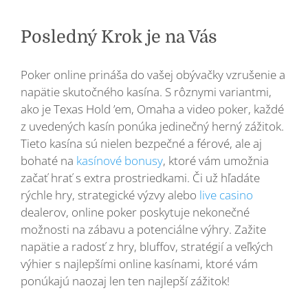
Posledný Krok je na Vás
Poker online prináša do vašej obývačky vzrušenie a
napätie skutočného kasína. S rôznymi variantmi,
ako je Texas Hold ’em, Omaha a video poker, každé
z uvedených kasín ponúka jedinečný herný zážitok.
Tieto kasína sú nielen bezpečné a férové, ale aj
bohaté na
kasínové bonusy
, ktoré vám umožnia
začať hrať s extra prostriedkami. Či už hľadáte
rýchle hry, strategické výzvy alebo
live casino
dealerov, online poker poskytuje nekonečné
možnosti na zábavu a potenciálne výhry. Zažite
napätie a radosť z hry, bluffov, stratégií a veľkých
výhier s najlepšími online kasínami, ktoré vám
ponúkajú naozaj len ten najlepší zážitok!