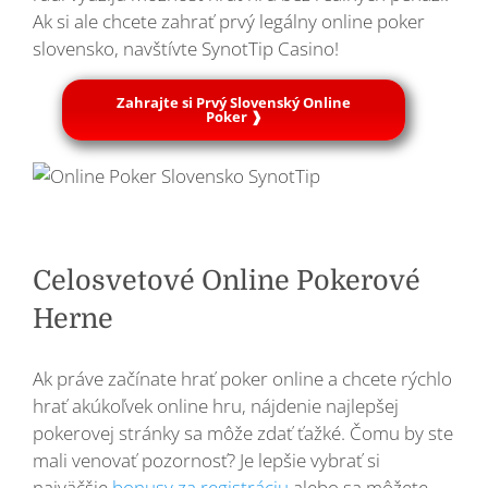
Ak si ale chcete zahrať prvý legálny online poker
slovensko, navštívte SynotTip Casino!
Zahrajte si Prvý Slovenský Online
Poker ❱
Celosvetové Online Pokerové
Herne
Ak práve začínate hrať poker online a chcete rýchlo
hrať akúkoľvek online hru, nájdenie najlepšej
pokerovej stránky sa môže zdať ťažké. Čomu by ste
mali venovať pozornosť? Je lepšie vybrať si
najväčšie
bonusy za registráciu
alebo sa môžete