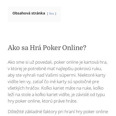
Obsahová stránka
šou
Ako sa Hrá Poker Online?
Ako sme si už povedali, poker online je kartová hra,
v ktorej je potrebné mať najlepšiu pokrovú ruku,
aby ste vyhrali nad Vašimi súpermi. Niektoré karty
vidíte len vy, zatiaľ čo iné karty sú spoločné pre
všetkých hráčov. Koľko kariet máte na ruke, koľko
leží na stole a koľko kariet vidíte, je závislé od typu
hry poker online, ktorú práve hráte.
Dôležité základné faktory pri hraní hry poker online