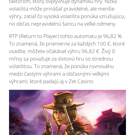
faktorom, ktorý ovplyvňuje dynamiku hry. Nízka
volatilita môže prinášať pravidelné, ale menšie
výhry, zatiaľ čo vysoká volatilita ponúka vzrušujúcu,
no občas nepravidelnú šancu na veľké odmeny.
RTP (Return to Player) tohto automatu je 96,82 %.
To znamená, že priemerne za každých 100 €, ktoré
vsadíte, môžete očakávať výhru 96,82 €. Živý či
mŕtvy sa považuje za slotovú hru so strednou
volatilitou. To znamená, že ponúka rovnováhu
medzi častými výhrami a občasnými veľkými
výhrami, ktoré padajú aj v Zet Casino.