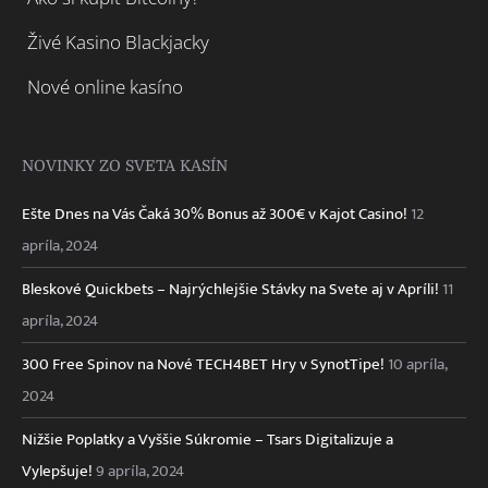
Živé Kasino Blackjacky
Nové online kasíno
NOVINKY ZO SVETA KASÍN
Ešte Dnes na Vás Čaká 30% Bonus až 300€ v Kajot Casino!
12
apríla, 2024
Bleskové Quickbets – Najrýchlejšie Stávky na Svete aj v Apríli!
11
apríla, 2024
300 Free Spinov na Nové TECH4BET Hry v SynotTipe!
10 apríla,
2024
Nižšie Poplatky a Vyššie Súkromie – Tsars Digitalizuje a
Vylepšuje!
9 apríla, 2024