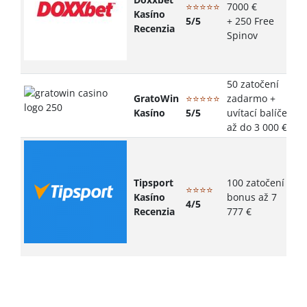
⭐⭐⭐⭐⭐
7000 €
H
Kasíno
5/5
+ 250 Free
T
Recenzia
Spinov
50 zatočení
GratoWin
⭐⭐⭐⭐⭐
zadarmo +
H
Kasíno
5/5
uvítací balíček
T
až do 3 000 €
Tipsport
100 zatočení a
⭐⭐⭐⭐
H
Kasíno
bonus až 7
4/5
T
Recenzia
777 €