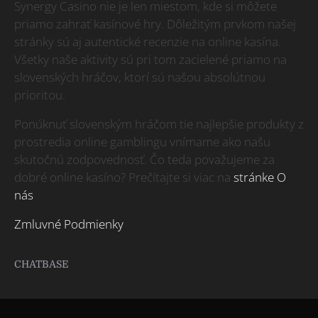
Synergy Casino nie je len miestom, kde si môžete
priamo zahrať kasínové hry. Dôležitým prvkom našej
stránky sú aj autentické recenzie na online kasína.
Všetky naše aktivity sú pri tom zacielené priamo na
slovenských hráčov, ktorí sú našou absolútnou
prioritou.
Ponúknuť slovenským hráčom tie najlepšie produkty z
prostredia online gamblingu vnímame ako našu
skutočnú zodpovednosť. Čo teda považujeme za
dobré online kasíno? Prečítajte si viac na
stránke O
nás
Zmluvné Podmienky
CHATBASE