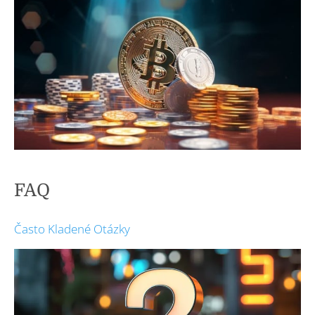
FAQ
Často Kladené Otázky