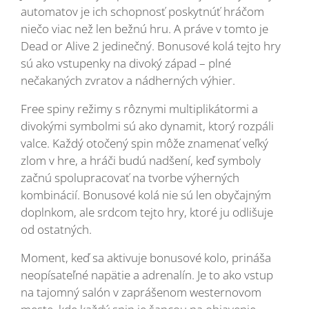
automatov je ich schopnosť poskytnúť hráčom
niečo viac než len bežnú hru. A práve v tomto je
Dead or Alive 2 jedinečný. Bonusové kolá tejto hry
sú ako vstupenky na divoký západ – plné
nečakaných zvratov a nádherných výhier.
Free spiny režimy s rôznymi multiplikátormi a
divokými symbolmi sú ako dynamit, ktorý rozpáli
valce. Každý otočený spin môže znamenať veľký
zlom v hre, a hráči budú nadšení, keď symboly
začnú spolupracovať na tvorbe výherných
kombinácií. Bonusové kolá nie sú len obyčajným
doplnkom, ale srdcom tejto hry, ktoré ju odlišuje
od ostatných.
Moment, keď sa aktivuje bonusové kolo, prináša
neopísateľné napätie a adrenalín. Je to ako vstup
na tajomný salón v zaprášenom westernovom