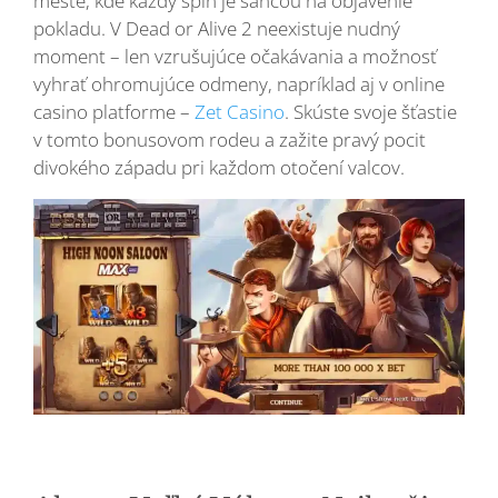
meste, kde každý spin je šancou na objavenie
pokladu. V Dead or Alive 2 neexistuje nudný
moment – len vzrušujúce očakávania a možnosť
vyhrať ohromujúce odmeny, napríklad aj v online
casino platforme –
Zet Casino
. Skúste svoje šťastie
v tomto bonusovom rodeu a zažite pravý pocit
divokého západu pri každom otočení valcov.