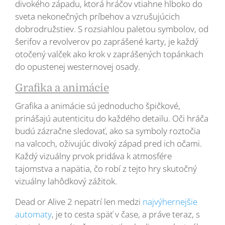
divokého západu, ktorá hráčov vtiahne hlboko do
sveta nekonečných príbehov a vzrušujúcich
dobrodružstiev. S rozsiahlou paletou symbolov, od
šerifov a revolverov po zaprášené karty, je každý
otočený valček ako krok v zaprášených topánkach
do opustenej westernovej osady.
Grafika a animácie
Grafika a animácie sú jednoducho špičkové,
prinášajú autenticitu do každého detailu. Oči hráča
budú zázračne sledovať, ako sa symboly roztočia
na valcoch, oživujúc divoký západ pred ich očami.
Každý vizuálny prvok pridáva k atmosfére
tajomstva a napätia, čo robí z tejto hry skutočný
vizuálny lahôdkový zážitok.
Dead or Alive 2 nepatrí len medzi
najvýhernejšie
automaty
, je to cesta späť v čase, a práve teraz, s