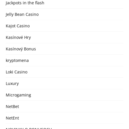
Jackpots in the flash
Jelly Bean Casino
Kajot Casino
Kasínové Hry
Kasínový Bonus
kryptomena
Loki Casino
Luxury
Microgaming
NetBet
NetEnt