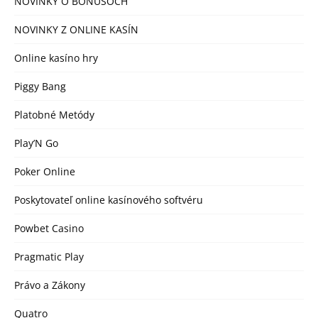
NOVINKY O BONUSOCH
NOVINKY Z ONLINE KASÍN
Online kasíno hry
Piggy Bang
Platobné Metódy
Play’N Go
Poker Online
Poskytovateľ online kasínového softvéru
Powbet Casino
Pragmatic Play
Právo a Zákony
Quatro