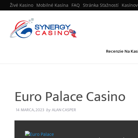
Živé Kasino
Mobilné Kasína
FAQ
Stránka Sťažností
Kasínov
Recenzie Na Kas
Euro Palace Casino
14 MARCA, 2023
by
ALAN CASPER