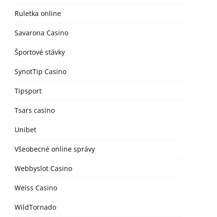
Ruletka online
Savarona Casino
Športové stávky
SynotTip Casino
Tipsport
Tsars casino
Unibet
Všeobecné online správy
Webbyslot Casino
Weiss Casino
WildTornado