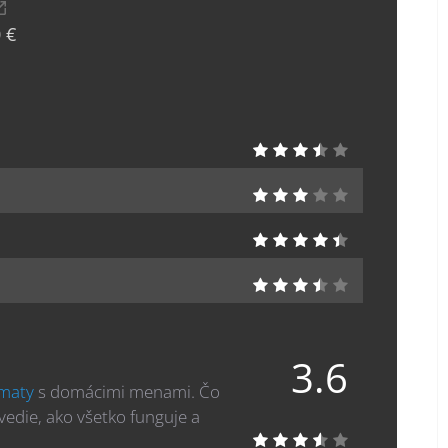
 €
3.6
omaty
s domácimi menami. Čo
vedie, ako všetko funguje a