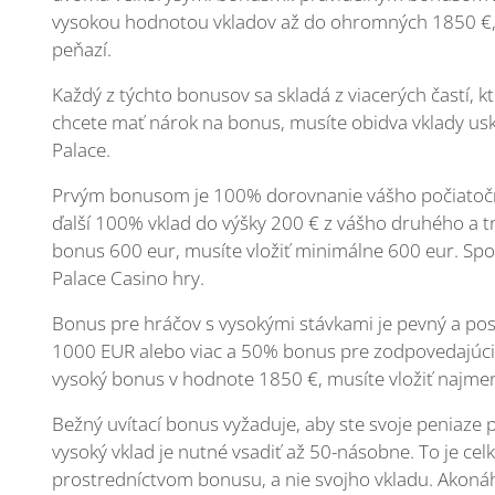
vysokou hodnotou vkladov až do ohromných 1850 €, a
peňazí.
Každý z týchto bonusov sa skladá z viacerých častí, kt
chcete mať nárok na bonus, musíte obidva vklady usku
Palace.
Prvým bonusom je 100% dorovnanie vášho počiatočn
ďalší 100% vklad do výšky 200 € z vášho druhého a tre
bonus 600 eur, musíte vložiť minimálne 600 eur. Spol
Palace Casino hry.
Bonus pre hráčov s vysokými stávkami je pevný a pos
1000 EUR alebo viac a 50% bonus pre zodpovedajúci v
vysoký bonus v hodnote 1850 €, musíte vložiť najme
Bežný uvítací bonus vyžaduje, aby ste svoje peniaze p
vysoký vklad je nutné vsadiť až 50-násobne. To je ce
prostredníctvom bonusu, a nie svojho vkladu. Akonáh