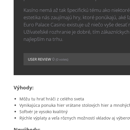
Kasíno nemá až tak špecifickú tému ako niektoré 
estetika nás zaujímajú hry, ktoré ponúkajú, aké 
Euro Palace Casino existuje už niečo vyše desať 
Užívateľské rozhranie je dobré, tím zákazníckych 
najlepším na trhu.
0
USER REVIEW
(
0
votes)
Výhody:
Môžu tu hrať hráči z celého sveta
Vynikajúca ponuka hier vrátane stolových hier a mnohý
Softvér je vysoko kvalitný
Rýchle výplaty a veľa rôznych možností vkladov aj výbero
Nevýhody: