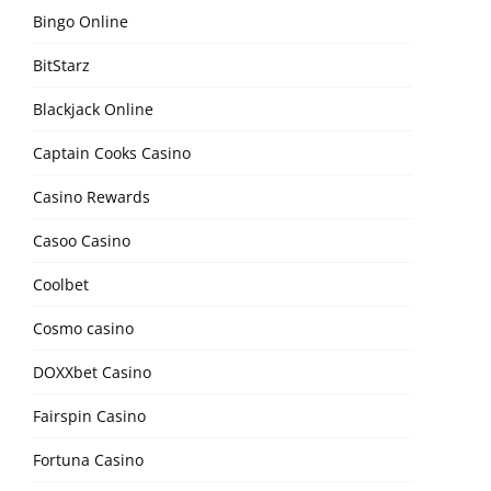
Bingo Online
BitStarz
Blackjack Online
Captain Cooks Casino
Casino Rewards
Casoo Casino
Coolbet
Cosmo casino
DOXXbet Casino
Fairspin Casino
Fortuna Casino