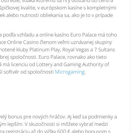
stredie, vďaka ktorému sa hry dostanú do centra
špičkovej kvalite, v európskom kasíne s kompletnými
ek alebo nutnosti obliekania sa, ako je to v prípade
a podľa vzhľadu a online kasíno Euro Palace má toho
ace Online Casino členom veľmi uznávanej skupiny
otené kluby Platinum Play, Royal Vegas a 7 Sultans
dobrej spoločnosti. Euro Palace, rovnako ako tieto
orá má licenciu od Lottery and Gaming Authority of
í softvér od spoločnosti
Microgaming
.
kvelý bonus pre nových hráčov. Aj keď sa podmienky a
tým lepším. V skutočnosti si môžete vybrať medzi
 registráciu až do výšky 600 € alebo bonusom s