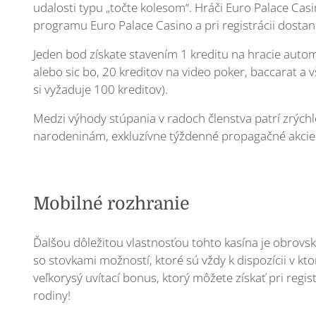
udalosti typu „točte kolesom“. Hráči Euro Palace Ca
programu Euro Palace Casino a pri registrácii dosta
Jeden bod získate stavením 1 kreditu na hracie automa
alebo sic bo, 20 kreditov na video poker, baccarat a v
si vyžaduje 100 kreditov).
Medzi výhody stúpania v radoch členstva patrí zrýc
narodeninám, exkluzívne týždenné propagačné akcie 
Mobilné rozhranie
Ďalšou dôležitou vlastnosťou tohto kasína je obrovská
so stovkami možností, ktoré sú vždy k dispozícii v k
veľkorysý uvítací bonus, ktorý môžete získať pri regist
rodiny!