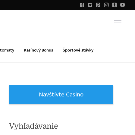
utomaty
Kasínový Bonus
Športové stávky
Navštívte Casino
Vyhľadávanie