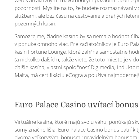
web s atraktívnym tmavomodrým pozadím ideálne pro
pozornosti. Myslite na to, že budete rozmaznávaní v 
službami, ale bez času na cestovanie a drahých leteni
pozemných kasín.
Samozrejme, žiadne kasíno by sa nemalo hodnotiť ib
v ponuke omnoho viac. Pre začiatočníkov je Euro Pal
kasín Fortune Lounge, ktorá zahŕňa samostatne hodn
(a niekoľko ďalších), takže viete, že toto miesto je v 
ďalšie kasína, vlastní spoločnosť Digimedia, Ltd., kt
Malta, má certifikáciu eCogra a používa najmodernejš
Euro Palace Casino uvítací bonus
Virtuálne kasína, ktoré majú svoju váhu, ponúkajú s
sumy značne líšia, Euro Palace Casino bonus patrí k 
dvoma veľkorysými bonusmi: pravidelným bonusom za