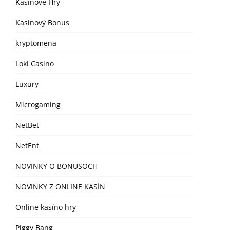
Kasínové Hry
Kasínový Bonus
kryptomena
Loki Casino
Luxury
Microgaming
NetBet
NetEnt
NOVINKY O BONUSOCH
NOVINKY Z ONLINE KASÍN
Online kasíno hry
Piggy Bang