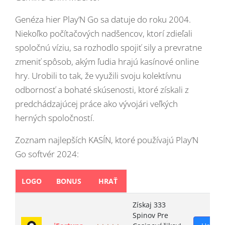
Genéza hier Play’N Go sa datuje do roku 2004.
Niekoľko počítačových nadšencov, ktorí zdieľali
spoločnú víziu, sa rozhodlo spojiť sily a prevratne
zmeniť spôsob, akým ľudia hrajú kasínové online
hry. Urobili to tak, že využili svoju kolektívnu
odbornosť a bohaté skúsenosti, ktoré získali z
predchádzajúcej práce ako vývojári veľkých
herných spoločností.
Zoznam najlepších KASÍN, ktoré používajú Play’N
Go softvér 2024:
LOGO
BONUS
HRAŤ
Získaj 333
Spinov Pre