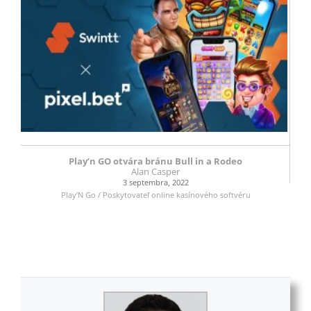
Play’n GO otvára bránu Bull in a Rodeo
Alan Casper
3 septembra, 2022
Play’N Go / Poskytovateľ online kasínového softvéru