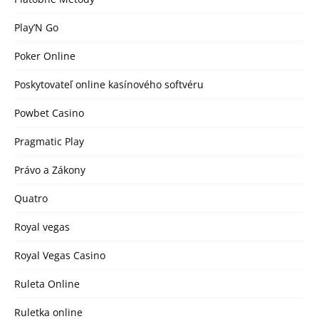
Play’N Go
Poker Online
Poskytovateľ online kasínového softvéru
Powbet Casino
Pragmatic Play
Právo a Zákony
Quatro
Royal vegas
Royal Vegas Casino
Ruleta Online
Ruletka online