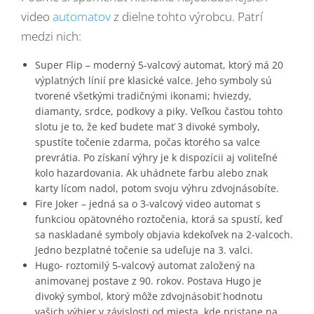
video
automatov
z dielne tohto výrobcu. Patrí
medzi nich:
Super Flip – moderný 5-valcový automat, ktorý má 20
výplatných línií pre klasické valce. Jeho symboly sú
tvorené všetkými tradičnými ikonami; hviezdy,
diamanty, srdce, podkovy a piky. Veľkou časťou tohto
slotu je to, že keď budete mať 3 divoké symboly,
spustíte točenie zdarma, počas ktorého sa valce
prevrátia. Po získaní výhry je k dispozícii aj voliteľné
kolo hazardovania. Ak uhádnete farbu alebo znak
karty lícom nadol, potom svoju výhru zdvojnásobíte.
Fire Joker – jedná sa o 3-valcový video automat s
funkciou opätovného roztočenia, ktorá sa spustí, keď
sa naskladané symboly objavia kdekoľvek na 2-valcoch.
Jedno bezplatné točenie sa udeľuje na 3. valci.
Hugo- roztomilý 5-valcový automat založený na
animovanej postave z 90. rokov. Postava Hugo je
divoký symbol, ktorý môže zdvojnásobiť hodnotu
vašich výhier v závislosti od miesta, kde pristane na