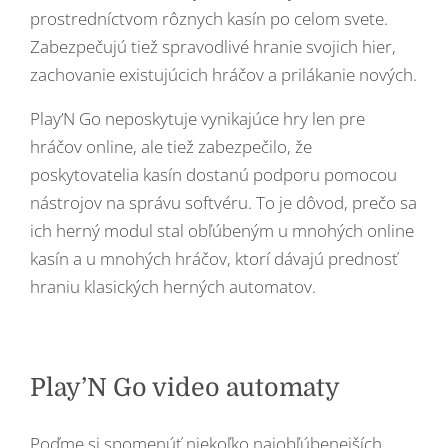
prostredníctvom rôznych kasín po celom svete.
Zabezpečujú tiež spravodlivé hranie svojich hier,
zachovanie existujúcich hráčov a prilákanie nových.
Play’N Go neposkytuje vynikajúce hry len pre
hráčov online, ale tiež zabezpečilo, že
poskytovatelia kasín dostanú podporu pomocou
nástrojov na správu softvéru. To je dôvod, prečo sa
ich herný modul stal obľúbeným u mnohých online
kasín a u mnohých hráčov, ktorí dávajú prednosť
hraniu klasických herných automatov.
Play’N Go video automaty
Poďme si spomenúť niekoľko najobľúbenejších