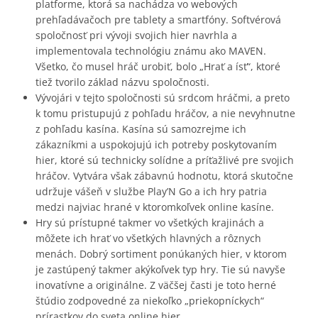
platforme, ktorá sa nachádza vo webových
prehľadávačoch pre tablety a smartfóny. Softvérová
spoločnosť pri vývoji svojich hier navrhla a
implementovala technológiu známu ako MAVEN.
Všetko, čo musel hráč urobiť, bolo „Hrať a ísť“, ktoré
tiež tvorilo základ názvu spoločnosti.
Vývojári v tejto spoločnosti sú srdcom hráčmi, a preto
k tomu pristupujú z pohľadu hráčov, a nie nevyhnutne
z pohľadu kasína. Kasína sú samozrejme ich
zákazníkmi a uspokojujú ich potreby poskytovaním
hier, ktoré sú technicky solídne a príťažlivé pre svojich
hráčov. Vytvára však zábavnú hodnotu, ktorá skutočne
udržuje vášeň v službe Play’N Go a ich hry patria
medzi najviac hrané v ktoromkoľvek online kasíne.
Hry sú prístupné takmer vo všetkých krajinách a
môžete ich hrať vo všetkých hlavných a rôznych
menách. Dobrý sortiment ponúkaných hier, v ktorom
je zastúpený takmer akýkoľvek typ hry. Tie sú navyše
inovatívne a originálne. Z väčšej časti je toto herné
štúdio zodpovedné za niekoľko „priekopníckych“
prírastkov do sveta online hier.