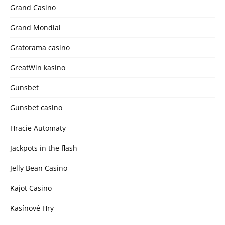
Grand Casino
Grand Mondial
Gratorama casino
GreatWin kasíno
Gunsbet
Gunsbet casino
Hracie Automaty
Jackpots in the flash
Jelly Bean Casino
Kajot Casino
Kasínové Hry