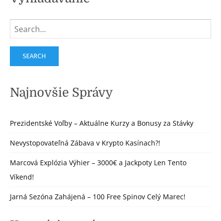
Search
for:
Najnovšie Správy
Prezidentské Voľby – Aktuálne Kurzy a Bonusy za Stávky
Nevystopovateľná Zábava v Krypto Kasínach?!
Marcová Explózia Výhier – 3000€ a Jackpoty Len Tento
Víkend!
Jarná Sezóna Zahájená – 100 Free Spinov Celý Marec!