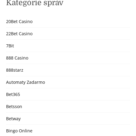
Kategórie správ
20Bet Casino
22Bet Casino
7Bit
888 Casino
888starz
Automaty Zadarmo
Bet365
Betsson
Betway
Bingo Online