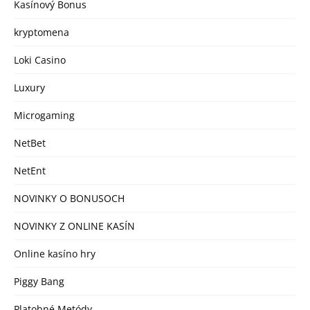
Kasínový Bonus
kryptomena
Loki Casino
Luxury
Microgaming
NetBet
NetEnt
NOVINKY O BONUSOCH
NOVINKY Z ONLINE KASÍN
Online kasíno hry
Piggy Bang
Platobné Metódy