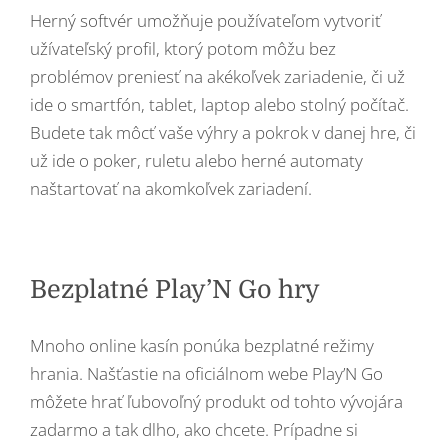
Herný softvér umožňuje používateľom vytvoriť
užívateľský profil, ktorý potom môžu bez
problémov preniesť na akékoľvek zariadenie, či už
ide o smartfón, tablet, laptop alebo stolný počítač.
Budete tak môcť vaše výhry a pokrok v danej hre, či
už ide o poker, ruletu alebo herné automaty
naštartovať na akomkoľvek zariadení.
Bezplatné Play’N Go hry
Mnoho online kasín ponúka bezplatné režimy
hrania. Našťastie na oficiálnom webe Play’N Go
môžete hrať ľubovoľný produkt od tohto vývojára
zadarmo a tak dlho, ako chcete. Prípadne si