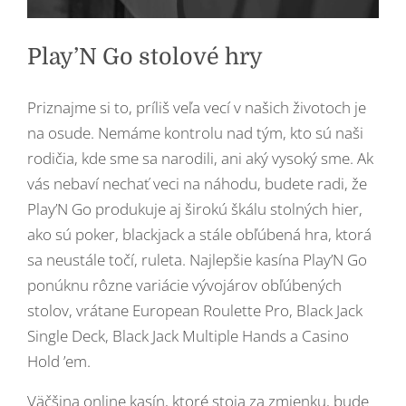
Play’N Go stolové hry
Priznajme si to, príliš veľa vecí v našich životoch je
na osude. Nemáme kontrolu nad tým, kto sú naši
rodičia, kde sme sa narodili, ani aký vysoký sme. Ak
vás nebaví nechať veci na náhodu, budete radi, že
Play’N Go produkuje aj širokú škálu stolných hier,
ako sú poker, blackjack a stále obľúbená hra, ktorá
sa neustále točí, ruleta. Najlepšie kasína Play’N Go
ponúknu rôzne variácie vývojárov obľúbených
stolov, vrátane European Roulette Pro, Black Jack
Single Deck, Black Jack Multiple Hands a Casino
Hold ’em.
Väčšina online kasín, ktoré stoja za zmienku, bude