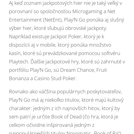
Aj keď zoznam jackpotových hier nie je taký veľký v
porovnaní so spoločnosťou Microgaming a Net
Entertainment (NetEnt), Play’N Go ponúka aj slušný
výber hier, ktoré sľubujú obrovské jackpoty.
Napríklad existuje Jackpot Poker, ktorý je k
dispozícii aj v mobile, ktorý ponúka množstvo
kasín, ktoré sú prevádzkované pomocou softvéru
Playtech. Ďalšie jackpotové hry, ktoré sú zahrnuté v
portfóliu Play’N Go, sú Dream Chance, Fruit
Bonanza a Casino Stud Poker.
Rovnako ako väčšina populárnych poskytovateľov,
Play’N Go má aj niekoľko titulov, ktoré majú kultový
charakter: jedným z ich najnovších hitov, ktorý by
sem patrí je určite Book of Dead (čo hra, ktorá je
celkom očividne inšpirovaná jedným z
najpopulárnejších titulov Novomatic „Book of Ra“).