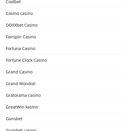
Coolbet
Cosmo casino
DOXXbet Casino
Fairspin Casino
Fortuna Casino
Fortune Clock Casino
Grand Casino
Grand Mondial
Gratorama casino
GreatWin kasíno
Gunsbet
Gunsbet casino