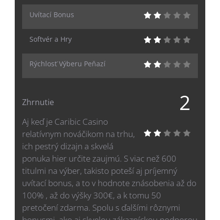
Uvítací Bonus
Softvér a Hry
Rýchlosť Výberu Peňazí
2
Zhrnutie
Aj keď je Caribic Casino
relatívnym nováčikom na trhu,
ich pestrý dizajn a skvelá
ponuka hier určite zaujmú. S viac než 600
titulmi na výber, takisto poteší aj príjemný
uvítací bonus, a to v hodnote znásobenia až do
100% , až do výšky 300€, a k tomu 50
pretočení zdarma. Spolu s ďalšími rôznymi
bonusmi, ako aj skvelou zákazníckou podporou