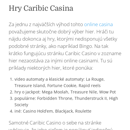
Hry Caribic Casina
Za jednu z najväčších výhod tohto
online casina
považujeme skutočne dobrý výber hier. Hráči tu
nájdu dokonca aj hry, ktorými nedisponujú všetky
podobné stránky, ako napríklad Bingo. Na tak
krátko fungujúcu stránku Caribic Casino v zozname
hier nezaostáva za inými online casinami. Tu sú
príklady niektorých hier, ktoré ponúka:
video automaty a klasické automaty: La Rouge,
Treasure Island, Fortune Cookie, Rapid reels
hry o jackpot: Mega Moolah, Treasure Nile, Wow Pot
populárne: Forbidden Throne, Thunderstruck II, High
Society
iné: Casino Hold’em, Blackjack, Roulette
Samotné Caribic Casino o sebe na stránke
vyhlasuje, že jeho cieľom je ponúknuť jedinečný