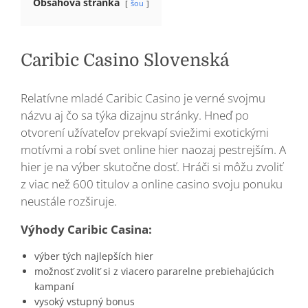
Obsahová stránka
šou
Caribic Casino Slovenská
Relatívne mladé Caribic Casino je verné svojmu
názvu aj čo sa týka dizajnu stránky. Hneď po
otvorení užívateľov prekvapí sviežimi exotickými
motívmi a robí svet online hier naozaj pestrejším. A
hier je na výber skutočne dosť. Hráči si môžu zvoliť
z viac než 600 titulov a online casino svoju ponuku
neustále rozširuje.
Výhody Caribic Casina:
výber tých najlepších hier
možnosť zvoliť si z viacero pararelne prebiehajúcich
kampaní
vysoký vstupný bonus