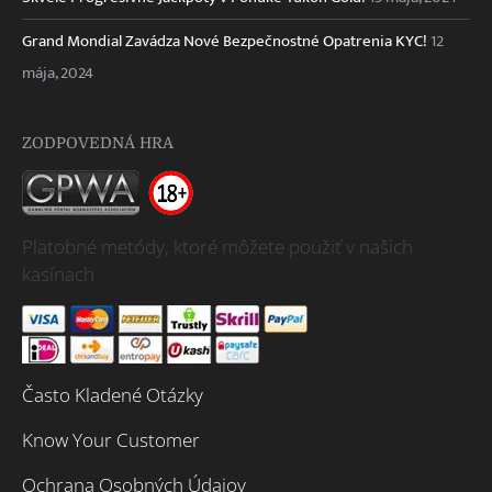
Grand Mondial Zavádza Nové Bezpečnostné Opatrenia KYC!
12
mája, 2024
ZODPOVEDNÁ HRA
Platobné metódy, ktoré môžete použiť v našich
kasínach
Často Kladené Otázky
Know Your Customer
Ochrana Osobných Údajov