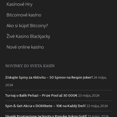
Kasínové Hry
Bitcoinové kasíno
Ako si kúpiť Bitcoiny?
Živé Kasino Blackjacky
Nové online kasíno
NOVINKY ZO SVETA KASÍN
Získajte Spiny za Aktivitu – 50 Spinov na Respin Joker!
24 mája,
2024
Turnaj o Balík Peňazí – Prize Pool až 30 000€
23 mája, 2024
Spin & Get Akcia v DOXXbete – 10€ na Každý Deň!
22 mája, 2024
Skvelé Progresívne Jackpoty v Ponuke Yukon Gold!
13 mája, 2024