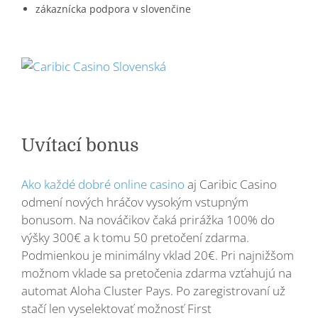
zákaznícka podpora v slovenčine
Uvítací bonus
Ako každé dobré online casino
aj Caribic Casino
odmení nových hráčov vysokým vstupným
bonusom. Na nováčikov čaká prirážka 100% do
výšky 300€ a k tomu 50 pretočení zdarma.
Podmienkou je minimálny vklad 20€. Pri najnižšom
možnom vklade sa pretočenia zdarma vzťahujú na
automat Aloha Cluster Pays. Po zaregistrovaní už
stačí len vyselektovať možnosť First