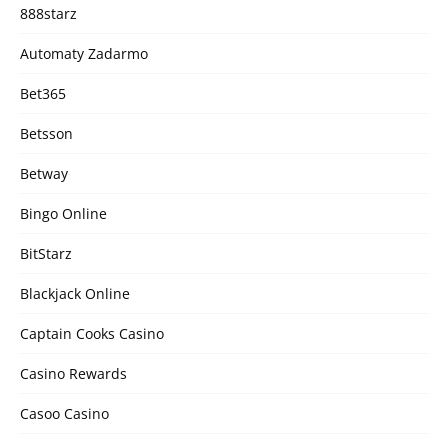
888starz
Automaty Zadarmo
Bet365
Betsson
Betway
Bingo Online
BitStarz
Blackjack Online
Captain Cooks Casino
Casino Rewards
Casoo Casino