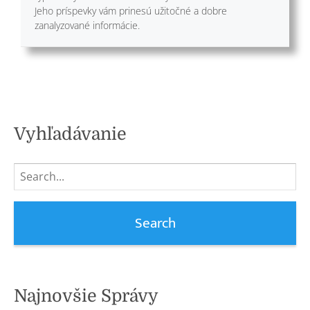
Jeho príspevky vám prinesú užitočné a dobre
zanalyzované informácie.
Vyhľadávanie
Search
for:
Najnovšie Správy