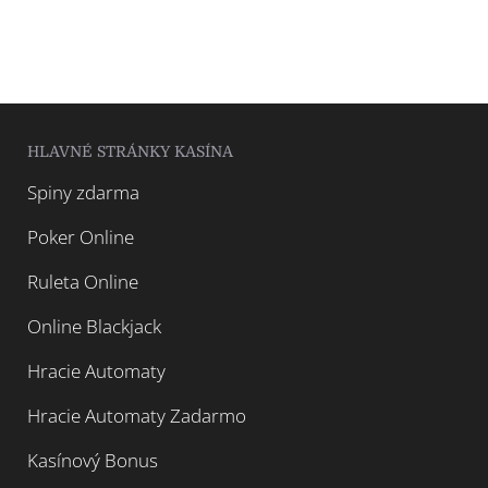
HLAVNÉ STRÁNKY KASÍNA
Spiny zdarma
Poker Online
Ruleta Online
Online Blackjack
Hracie Automaty
Hracie Automaty Zadarmo
Kasínový Bonus