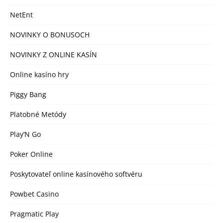
NetEnt
NOVINKY O BONUSOCH
NOVINKY Z ONLINE KASÍN
Online kasíno hry
Piggy Bang
Platobné Metódy
Play’N Go
Poker Online
Poskytovateľ online kasínového softvéru
Powbet Casino
Pragmatic Play