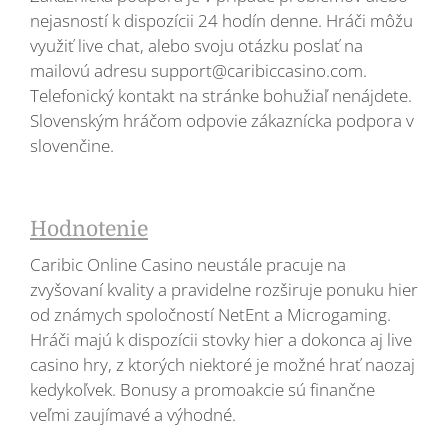
nejasností k dispozícii 24 hodín denne. Hráči môžu
využiť live chat, alebo svoju otázku poslať na
mailovú adresu
support@caribiccasino.com
.
Telefonický kontakt na stránke bohužiaľ nenájdete.
Slovenským hráčom odpovie zákaznícka podpora v
slovenčine.
Hodnotenie
Caribic Online Casino neustále pracuje na
zvyšovaní kvality a pravidelne rozširuje ponuku hier
od známych spoločností NetEnt a Microgaming.
Hráči majú k dispozícii stovky hier a dokonca aj live
casino hry, z ktorých niektoré je možné hrať naozaj
kedykoľvek. Bonusy a promoakcie sú finančne
veľmi zaujímavé a výhodné.