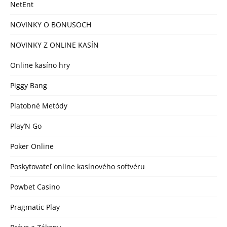
NetEnt
NOVINKY O BONUSOCH
NOVINKY Z ONLINE KASÍN
Online kasíno hry
Piggy Bang
Platobné Metódy
Play’N Go
Poker Online
Poskytovateľ online kasínového softvéru
Powbet Casino
Pragmatic Play