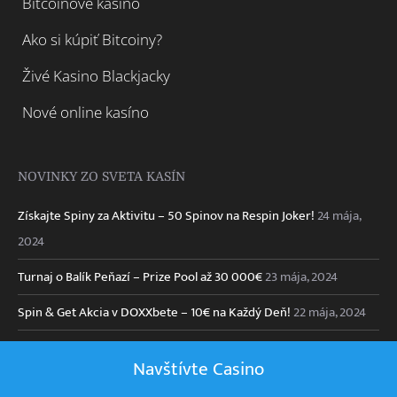
Bitcoinové kasíno
Ako si kúpiť Bitcoiny?
Živé Kasino Blackjacky
Nové online kasíno
NOVINKY ZO SVETA KASÍN
Získajte Spiny za Aktivitu – 50 Spinov na Respin Joker!
24 mája,
2024
Turnaj o Balík Peňazí – Prize Pool až 30 000€
23 mája, 2024
Spin & Get Akcia v DOXXbete – 10€ na Každý Deň!
22 mája, 2024
Skvelé Progresívne Jackpoty v Ponuke Yukon Gold!
13 mája, 2024
Navštívte Casino
Grand Mondial Zavádza Nové Bezpečnostné Opatrenia KYC!
12