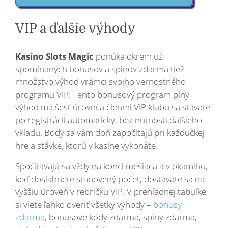
VIP a ďalšie výhody
Kasíno Slots Magic
ponúka okrem už
spomínaných bonusov a spinov zdarma tiež
množstvo výhod vrámci svojho vernostného
programu VIP. Tento bonusový program plný
výhod má šesť úrovní a členmi VIP klubu sa stávate
po registrácii automaticky, bez nutnosti ďalšieho
vkladu. Body sa vám doň započítajú pri každučkej
hre a stávke, ktorú v kasíne vykonáte.
Spočítavajú sa vždy na konci mesiaca a v okamihu,
keď dosiahnete stanovený počet, dostávate sa na
vyššiu úroveň v rebríčku VIP. V prehľadnej tabuľke
si viete ľahko overiť všetky výhody –
bonusy
zdarma
, bonusové kódy zdarma, spiny zdarma,