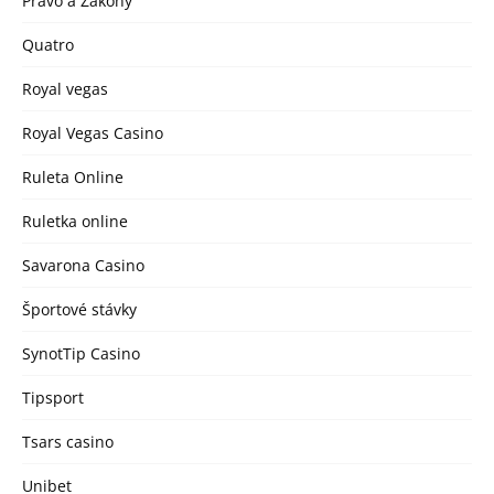
Právo a Zákony
Quatro
Royal vegas
Royal Vegas Casino
Ruleta Online
Ruletka online
Savarona Casino
Športové stávky
SynotTip Casino
Tipsport
Tsars casino
Unibet