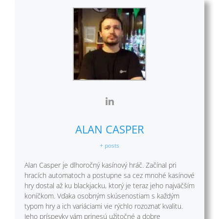
ALAN CASPER
+ posts
Alan Casper je dlhoročný kasínový hráč. Začínal pri
hracích automatoch a postupne sa cez mnohé kasínové
hry dostal až ku blackjacku, ktorý je teraz jeho najväčším
koníčkom. Vďaka osobným skúsenostiam s každým
typom hry a ich variáciami vie rýchlo rozoznať kvalitu.
Jeho príspevky vám prinesú užitočné a dobre