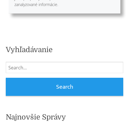
zanalyzované informácie.
Vyhľadávanie
Search
for:
Najnovšie Správy