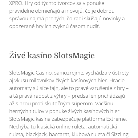
XPRO. Hry od týchto tvorcov sa v ponuke
pravidelne obmieňajú a inovujú, čo je dobrou
správou najmä pre tých, čo radi skúšajú novinky a
opozerané hry ich zvyknú časom nudiť.
Živé kasíno SlotsMagic
SlotsMagic Casino, samozrejme, vychádza v ústrety
aj vkusu milovníkov živých kasínových hier. Hracie
automaty sú síce fajn, ale to pravé vzrušenie z hry –
a tá pravá radosť z výhry – predsa len prichádzajú
až s hrou proti skutočným súperom. Väčšinu
herných titulov v ponuke živých kasínových hier
SlotsMagic kasína zabezpečuje platforma Extreme.
Nechýba tu klasická online ruleta, automatická
ruleta, blackjack, baccarat, klubová ruleta či Sizzling