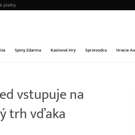
é platby
ína
Spiny Zdarma
Kasínové Hry
Sprievodca
Hracie A
ted vstupuje na
ý trh vďaka