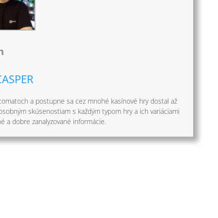
CASPER
 automatoch a postupne sa cez mnohé kasínové hry dostal až
a osobným skúsenostiam s každým typom hry a ich variáciami
čné a dobre zanalyzované informácie.