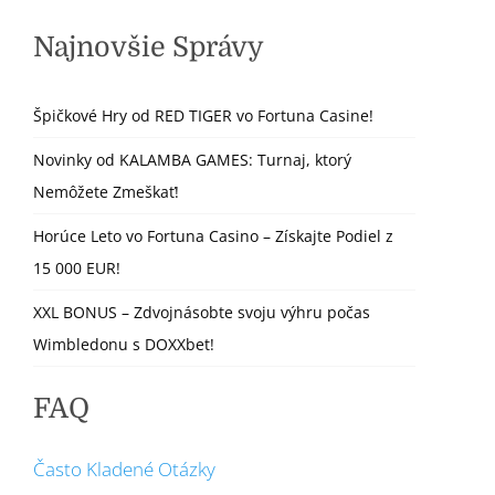
Najnovšie Správy
Špičkové Hry od RED TIGER vo Fortuna Casine!
Novinky od KALAMBA GAMES: Turnaj, ktorý
Nemôžete Zmeškať!
Horúce Leto vo Fortuna Casino – Získajte Podiel z
15 000 EUR!
XXL BONUS – Zdvojnásobte svoju výhru počas
Wimbledonu s DOXXbet!
FAQ
Často Kladené Otázky