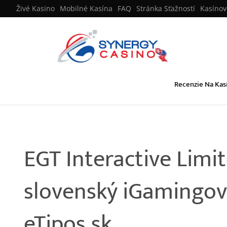
Živé Kasino
Mobilné Kasína
FAQ
Stránka Sťažností
Kasínov
Recenzie Na Kas
EGT Interactive Limi
slovenský iGamingov
eTipos.sk