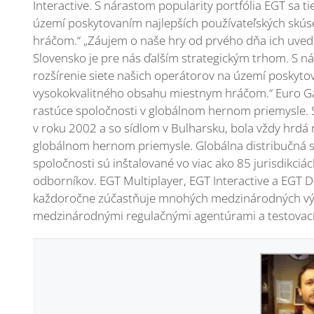
Interactive. S nárastom popularity portfólia EGT sa t
území poskytovaním najlepších používateľských skú
hráčom.“ „Záujem o naše hry od prvého dňa ich uveden
Slovensko je pre nás ďalším strategickým trhom. S ná
rozšírenie siete našich operátorov na území poskyto
vysokokvalitného obsahu miestnym hráčom.“ Euro Ga
rastúce spoločnosti v globálnom hernom priemysle.
v roku 2002 a so sídlom v Bulharsku, bola vždy hrdá n
globálnom hernom priemysle. Globálna distribučná s
spoločnosti sú inštalované vo viac ako 85 jurisdikci
odborníkov. EGT Multiplayer, EGT Interactive a EGT D
každoročne zúčastňuje mnohých medzinárodných výst
medzinárodnými regulačnými agentúrami a testovacím