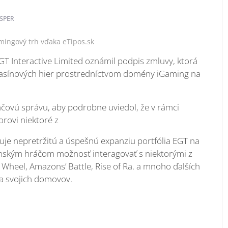
SPER
EGT Interactive Limited oznámil podpis zmluvy, ktorá
 kasínových hier prostredníctvom domény iGaming na
tlačovú správu, aby podrobne uviedol, že v rámci
rovi niektoré z
je nepretržitú a úspešnú expanziu portfólia EGT na
enským hráčom možnosť interagovať s niektorými z
 Wheel, Amazons’ Battle, Rise of Ra. a mnoho ďalších
ia svojich domovov.