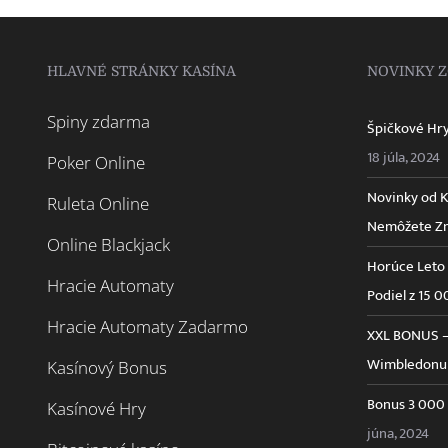
HLAVNÉ STRÁNKY KASÍNA
NOVINKY Z
Spiny zdarma
Špičkové Hry
18 júla, 2024
Poker Online
Novinky od 
Ruleta Online
Nemôžete Z
Online Blackjack
Horúce Leto 
Hracie Automaty
Podiel z 15 
Hracie Automaty Zadarmo
XXL BONUS –
Wimbledonu 
Kasínový Bonus
Bonus 3 000 
Kasínové Hry
júna, 2024