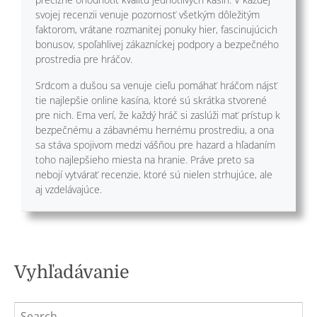
svojej recenzii venuje pozornosť všetkým dôležitým
faktorom, vrátane rozmanitej ponuky hier, fascinujúcich
bonusov, spoľahlivej zákazníckej podpory a bezpečného
prostredia pre hráčov.
Srdcom a dušou sa venuje cieľu pomáhať hráčom nájsť
tie najlepšie online kasína, ktoré sú skrátka stvorené
pre nich. Ema verí, že každý hráč si zaslúži mať prístup k
bezpečnému a zábavnému hernému prostrediu, a ona
sa stáva spojivom medzi vášňou pre hazard a hľadaním
toho najlepšieho miesta na hranie. Práve preto sa
nebojí vytvárať recenzie, ktoré sú nielen strhujúce, ale
aj vzdelávajúce.
Vyhľadávanie
Search