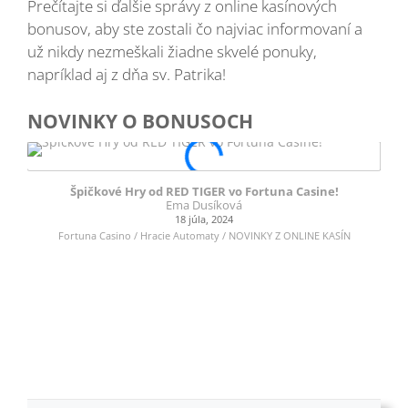
Prečítajte si ďalšie správy z online kasínových
bonusov, aby ste zostali čo najviac informovaní a
už nikdy nezmeškali žiadne skvelé ponuky,
napríklad aj z dňa sv. Patrika!
NOVINKY O BONUSOCH
Špičkové Hry od RED TIGER vo Fortuna Casine!
N
Ema Dusíková
18 júla, 2024
Fortuna Casino / Hracie Automaty / NOVINKY Z ONLINE KASÍN