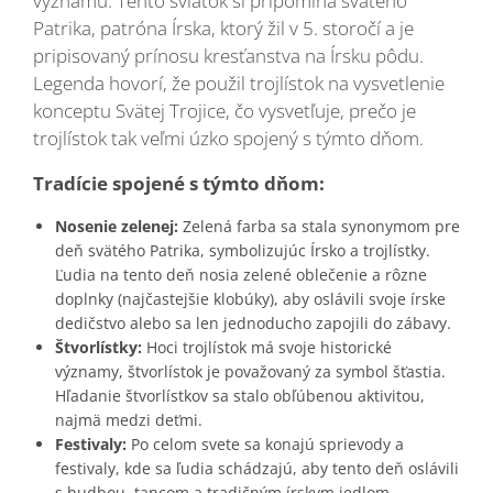
významu. Tento sviatok si pripomína svätého
Patrika, patróna Írska, ktorý žil v 5. storočí a je
pripisovaný prínosu kresťanstva na Írsku pôdu.
Legenda hovorí, že použil trojlístok na vysvetlenie
konceptu Svätej Trojice, čo vysvetľuje, prečo je
trojlístok tak veľmi úzko spojený s týmto dňom.
Tradície spojené s týmto dňom:
Nosenie zelenej:
Zelená farba sa stala synonymom pre
deň svätého Patrika, symbolizujúc Írsko a trojlístky.
Ľudia na tento deň nosia zelené oblečenie a rôzne
doplnky (najčastejšie klobúky), aby oslávili svoje írske
dedičstvo alebo sa len jednoducho zapojili do zábavy.
Štvorlístky:
Hoci trojlístok má svoje historické
významy, štvorlístok je považovaný za symbol šťastia.
Hľadanie štvorlístkov sa stalo obľúbenou aktivitou,
najmä medzi deťmi.
Festivaly:
Po celom svete sa konajú sprievody a
festivaly, kde sa ľudia schádzajú, aby tento deň oslávili
s hudbou, tancom a tradičným írskym jedlom.