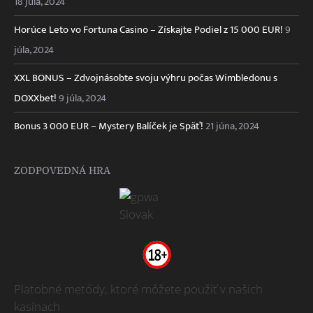
18 júla, 2024
Horúce Leto vo Fortuna Casino – Získajte Podiel z 15 000 EUR!
9
júla, 2024
XXL BONUS – Zdvojnásobte svoju výhru počas Wimbledonu s
DOXXbet!
9 júla, 2024
Bonus 3 000 EUR – Mystery Balíček je Späť!
21 júna, 2024
ZODPOVEDNÁ HRA
Platobné metódy, ktoré môžete použiť v našich
kasínach