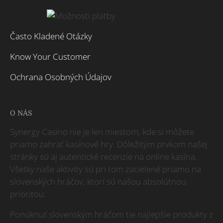
Často Kladené Otázky
Know Your Customer
Ochrana Osobných Údajov
O NÁS
Synergy Casino nie je len miestom, kde si môžete
priamo zahrať kasínové hry. Dôležitým prvkom našej
stránky sú aj autentické recenzie na online kasína.
Všetky naše aktivity sú pri tom zacielené priamo na
slovenských hráčov, ktorí sú našou absolútnou
prioritou.
Ponúknuť slovenským hráčom tie najlepšie produkty z