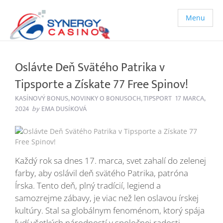
Menu
Oslávte Deň Svätého Patrika v
Tipsporte a Získate 77 Free Spinov!
KASÍNOVÝ BONUS
,
NOVINKY O BONUSOCH
,
TIPSPORT
17 MARCA,
2024
by
EMA DUSÍKOVÁ
Každý rok sa dnes 17. marca, svet zahalí do zelenej
farby, aby oslávil deň svätého Patrika, patróna
Írska. Tento deň, plný tradícií, legiend a
samozrejme zábavy, je viac než len oslavou írskej
kultúry. Stal sa globálnym fenoménom, ktorý spája
ľudí všetkých národností v spoločnej radosti,