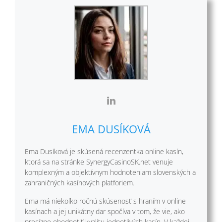
EMA DUSÍKOVÁ
Ema Dusíková je skúsená recenzentka online kasín,
ktorá sa na stránke SynergyCasinoSK.net venuje
komplexným a objektívnym hodnoteniam slovenských a
zahraničných kasínových platforiem.
Ema má niekoľko ročnú skúsenosť s hraním v online
kasínach a jej unikátny dar spočíva v tom, že vie, ako
precízne ohodnotiť kvalitu jednotlivých kasín. V každej