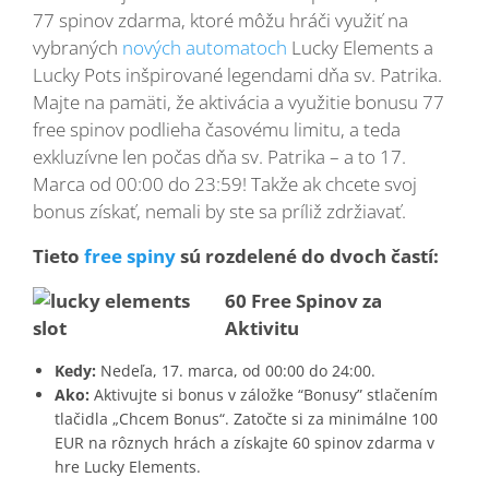
77 spinov zdarma, ktoré môžu hráči využiť na
vybraných
nových automatoch
Lucky Elements a
Lucky Pots inšpirované legendami dňa sv. Patrika.
Majte na pamäti, že aktivácia a využitie bonusu 77
free spinov podlieha časovému limitu, a teda
exkluzívne len počas dňa sv. Patrika – a to 17.
Marca od 00:00 do 23:59! Takže ak chcete svoj
bonus získať, nemali by ste sa príliž zdržiavať.
Tieto
free spiny
sú rozdelené do dvoch častí:
60 Free Spinov za
Aktivitu
Kedy:
Nedeľa, 17. marca, od 00:00 do 24:00.
Ako:
Aktivujte si bonus v záložke “Bonusy” stlačením
tlačidla „Chcem Bonus“. Zatočte si za minimálne 100
EUR na rôznych hrách a získajte 60 spinov zdarma v
hre Lucky Elements.