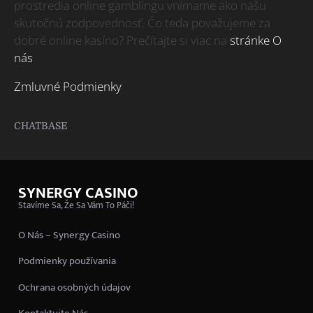
prostredia online gamblingu vnímame ako našu
skutočnú zodpovednosť. Čo teda považujeme za
dobré online kasíno? Prečítajte si viac na
stránke O
nás
Zmluvné Podmienky
CHATBASE
SYNERGY CASINO
Stavíme Sa, Že Sa Vám To Páči!
O Nás – Synergy Casino
Podmienky používania
Ochrana osobných údajov