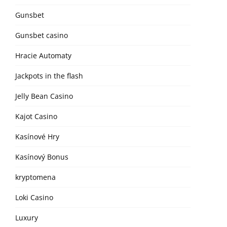
Gunsbet
Gunsbet casino
Hracie Automaty
Jackpots in the flash
Jelly Bean Casino
Kajot Casino
Kasínové Hry
Kasínový Bonus
kryptomena
Loki Casino
Luxury