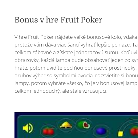
Bonus v hre Fruit Poker
V hre Fruit Poker nájdete veľké bonusové kolo, vďak
pretože vám dáva viac šancí vyhrať lepšie peniaze. 
celkom zábavné a získate jednorazovú sumu. Keď uv
obrazovky, každá lampa bude obsahovať jeden zo symb
hráte, potom uvidíte pod ňou bonusové prostriedky, k
druhov výher so symbolmi ovocia, rozsvietite si bon
lampy, potom vyhráte všetko, čo je v bonusovej lamp
celkom jednoduchý, ale stále vzrušujúci.