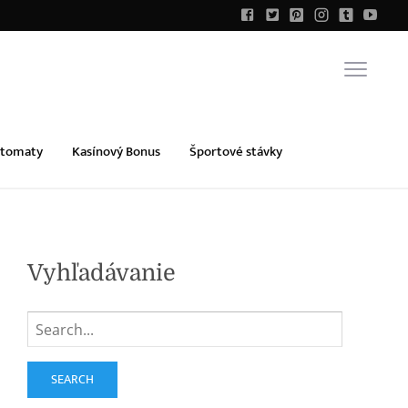
utomaty
Kasínový Bonus
Športové stávky
Vyhľadávanie
Search
for: