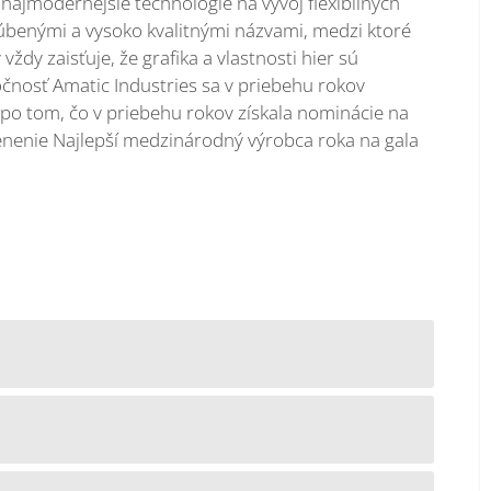
 najmodernejšie technológie na vývoj flexibilných
ľúbenými a vysoko kvalitnými názvami, medzi ktoré
ždy zaisťuje, že grafika a vlastnosti hier sú
ločnosť Amatic Industries sa v priebehu rokov
 po tom, čo v priebehu rokov získala nominácie na
cenenie Najlepší medzinárodný výrobca roka na gala