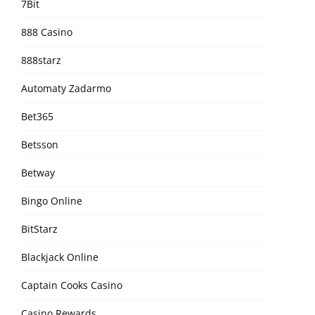
7Bit
888 Casino
888starz
Automaty Zadarmo
Bet365
Betsson
Betway
Bingo Online
BitStarz
Blackjack Online
Captain Cooks Casino
Casino Rewards