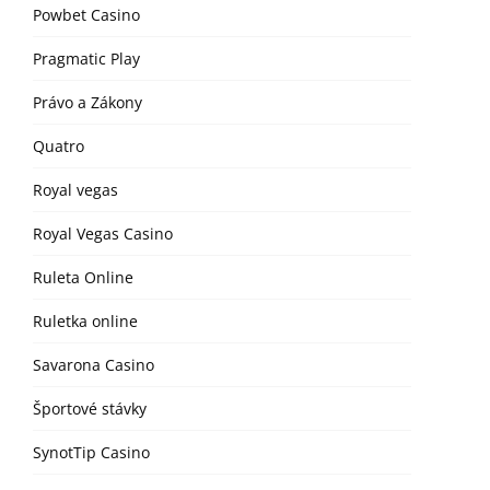
Powbet Casino
Pragmatic Play
Právo a Zákony
Quatro
Royal vegas
Royal Vegas Casino
Ruleta Online
Ruletka online
Savarona Casino
Športové stávky
SynotTip Casino