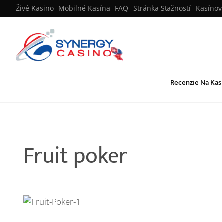
Živé Kasino
Mobilné Kasína
FAQ
Stránka Sťažností
Kasínov
Recenzie Na Kas
Fruit poker