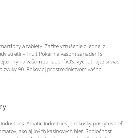
artfóny a tablety. Zažite vzrušenie z jednej z
dy stretli – Fruit Poker na vašom zariadení s
jto hry na vašom zariadení iOS. Vychutnajte si viac
a zvuky 90. Rokov aj prostredníctvom vášho
ry
Industries. Amatic Industries je rakúsky poskytovateľ
tomatov, ako aj iných kasínových hier. Spoločnosť