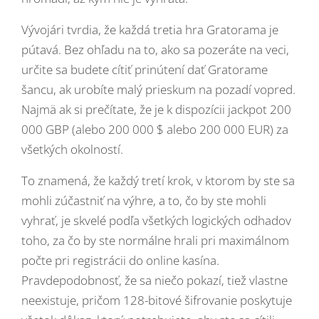
Vývojári tvrdia, že každá tretia hra Gratorama je
pútavá. Bez ohľadu na to, ako sa pozeráte na veci,
určite sa budete cítiť prinútení dať Gratorame
šancu, ak urobíte malý prieskum na pozadí vopred.
Najmä ak si prečítate, že je k dispozícii jackpot 200
000 GBP (alebo 200 000 $ alebo 200 000 EUR) za
všetkých okolností.
To znamená, že každý tretí krok, v ktorom by ste sa
mohli zúčastniť na výhre, a to, čo by ste mohli
vyhrať, je skvelé podľa všetkých logických odhadov
toho, za čo by ste normálne hrali pri maximálnom
počte pri registrácii do online kasína.
Pravdepodobnosť, že sa niečo pokazí, tiež vlastne
neexistuje, pričom 128-bitové šifrovanie poskytuje