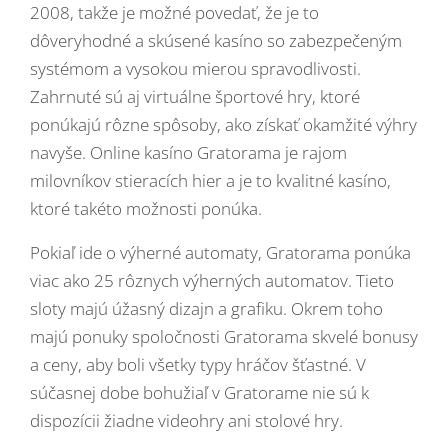
2008, takže je možné povedať, že je to
dôveryhodné a skúsené kasíno so zabezpečeným
systémom a vysokou mierou spravodlivosti.
Zahrnuté sú aj virtuálne športové hry, ktoré
ponúkajú rôzne spôsoby, ako získať okamžité výhry
navyše. Online kasíno Gratorama je rajom
milovníkov stieracích hier a je to kvalitné kasíno,
ktoré takéto možnosti ponúka.
Pokiaľ ide o výherné automaty, Gratorama ponúka
viac ako 25 rôznych výherných automatov. Tieto
sloty majú úžasný dizajn a grafiku. Okrem toho
majú ponuky spoločnosti Gratorama skvelé bonusy
a ceny, aby boli všetky typy hráčov šťastné. V
súčasnej dobe bohužiaľ v Gratorame nie sú k
dispozícii žiadne videohry ani stolové hry.