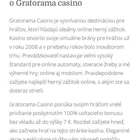
o Gratorama casino
Gratorama Casino je vysnívanou destináciou pre
hráčov, ktorí hľadajú ideálny online herný zážitok.
Kasíno otvorilo svoje virtuálne brány pre hráčov už
v roku 2008 a v priebehu rokov bolo inovátorom
trhu. Prevádzkovateľ nastavuje veľmi vysoký
štandard pre online automaty, stieracie žreby a iné
výherné hry; online aj mobilom. Pravdepodobne
zažijete najlepší herný zážitok online, s akým ste sa
doteraz stretli.
Gratorama Casino ponúka svojim hráčom vrelé
privítanie poskytnutím 100% uvítacieho bonusu
bez vkladu až do výšky 7 €. Rozdiel zažijete hneď,
ako začnete hrať na tejto stránke kasína. Elegantné
akcie a exkluzívne služby vám zároveň pomôžu