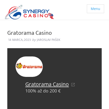
Menu
Gratorama Casino
14 MARCA, 2023
by
JAROSLAV PAŠEK
Gratorama Casino
100% až do 200 €