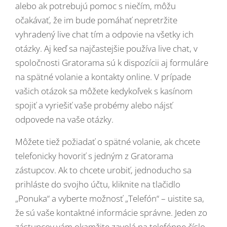
alebo ak potrebujú pomoc s niečím, môžu
očakávať, že im bude pomáhať nepretržite
vyhradený live chat tím a odpovie na všetky ich
otázky. Aj keď sa najčastejšie používa live chat, v
spoločnosti Gratorama sú k dispozícii aj formuláre
na spätné volanie a kontakty online. V prípade
vašich otázok sa môžete kedykoľvek s kasínom
spojiť a vyriešiť vaše probémy alebo nájsť
odpovede na vaše otázky.
Môžete tiež požiadať o spätné volanie, ak chcete
telefonicky hovoriť s jedným z Gratorama
zástupcov. Ak to chcete urobiť, jednoducho sa
prihláste do svojho účtu, kliknite na tlačidlo
„Ponuka“ a vyberte možnosť „Telefón“ – uistite sa,
že sú vaše kontaktné informácie správne. Jeden zo
zástupcov vám okamžite zavolá na telefónne číslo