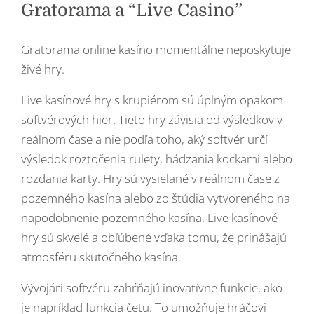
Gratorama a “Live Casino”
Gratorama online kasíno momentálne neposkytuje
živé hry.
Live kasínové hry s krupiérom sú úplným opakom
softvérových hier. Tieto hry závisia od výsledkov v
reálnom čase a nie podľa toho, aký softvér určí
výsledok roztočenia rulety, hádzania kockami alebo
rozdania karty. Hry sú vysielané v reálnom čase z
pozemného kasína alebo zo štúdia vytvoreného na
napodobnenie pozemného kasína. Live kasínové
hry sú skvelé a obľúbené vďaka tomu, že prinášajú
atmosféru skutočného kasína.
Vývojári softvéru zahŕňajú inovatívne funkcie, ako
je napríklad funkcia četu. To umožňuje hráčovi