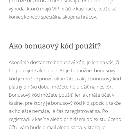
pretože bežní hráči nedostávajú tento kód. To je
výhoda, ktorú majú VIP hráči v kasínach, keďže sú
koniec koncov špeciálna skupina hráčov.
Ako bonusový kód použiť?
Akonáhle dostanete bonusový kód, je len na vás, či
ho použijete alebo nie. Ak je to možné, bonusový
kód je možné použiť okamžite a ak je bonusový kód
platný dlhšiu dobu, môžete ho uložiť na neskôr.
Bonusový kód môžete použiť, len ak máte účet v
kasíne, pre ktorý je bonusový kód k dispozícii, takže
ak ho ešte nemáte, je čas zaregistrovať sa. Po
registrácii v kasíne alebo prihlásení do existujúceho
účtu vám bude e-mail alebo karta, v ktorej je