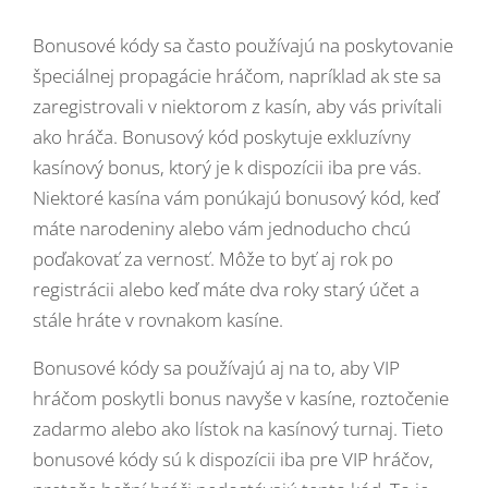
Bonusové kódy sa často používajú na poskytovanie
špeciálnej propagácie hráčom, napríklad ak ste sa
zaregistrovali v niektorom z kasín, aby vás privítali
ako hráča. Bonusový kód poskytuje exkluzívny
kasínový bonus, ktorý je k dispozícii iba pre vás.
Niektoré kasína vám ponúkajú bonusový kód, keď
máte narodeniny alebo vám jednoducho chcú
poďakovať za vernosť. Môže to byť aj rok po
registrácii alebo keď máte dva roky starý účet a
stále hráte v rovnakom kasíne.
Bonusové kódy sa používajú aj na to, aby VIP
hráčom poskytli bonus navyše v kasíne, roztočenie
zadarmo alebo ako lístok na kasínový turnaj. Tieto
bonusové kódy sú k dispozícii iba pre VIP hráčov,