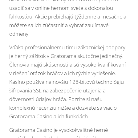
usadiť sa v online hernom svete s dokonalou
ľahkosťou. Akcie prebiehajú týždenne a mesačne a
môžete sa ich zúčastniť a vyhrať zaujímavé
odmeny.
Vďaka profesionálnemu tímu zákazníckej podpory
je herný zážitok v Gratorama skutočne jedinečný.
Členovia majú skúsenosti a sú vysoko kvalifikovaní
v riešení otázok hráčov a ich rýchle vyriešenie.
Kasíno používa najnovšiu 128-bitovú technológiu
šifrovania SSL na zabezpečenie utajenia a
dôvernosti údajov hráča. Pozrite si našu
komplexnú recenziu nižšie a dozviete sa viac o
Gratorama Casino a ich funkciách.
Gratorama Casino je vysokokvalitné herné