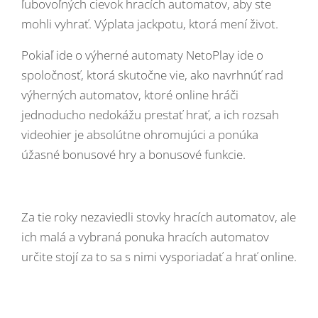
ľubovoľných cievok hracích automatov, aby ste
mohli vyhrať. Výplata jackpotu, ktorá mení život.
Pokiaľ ide o výherné automaty NetoPlay ide o
spoločnosť, ktorá skutočne vie, ako navrhnúť rad
výherných automatov, ktoré online hráči
jednoducho nedokážu prestať hrať, a ich rozsah
videohier je absolútne ohromujúci a ponúka
úžasné bonusové hry a bonusové funkcie.
Za tie roky nezaviedli stovky hracích automatov, ale
ich malá a vybraná ponuka hracích automatov
určite stojí za to sa s nimi vysporiadať a hrať online.