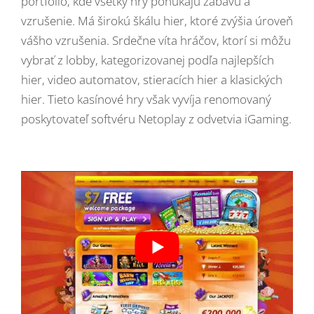
portfólio, kde všetky hry ponúkajú zábavu a
vzrušenie. Má širokú škálu hier, ktoré zvýšia úroveň
vášho vzrušenia. Srdečne víta hráčov, ktorí si môžu
vybrať z lobby, kategorizovanej podľa najlepších
hier, video automatov, stieracích hier a klasických
hier. Tieto kasínové hry však vyvíja renomovaný
poskytovateľ softvéru Netoplay z odvetvia iGaming.