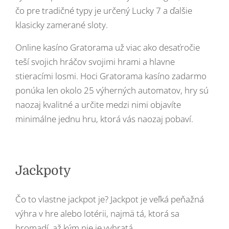
čo pre tradičné typy je určený Lucky 7 a ďalšie
klasicky zamerané sloty.
Online kasíno Gratorama už viac ako desaťročie
teší svojich hráčov svojimi hrami a hlavne
stieracími losmi. Hoci Gratorama kasíno zadarmo
ponúka len okolo 25 výherných automatov, hry sú
naozaj kvalitné a určite medzi nimi objavíte
minimálne jednu hru, ktorá vás naozaj pobaví.
Jackpoty
Čo to vlastne jackpot je? Jackpot je veľká peňažná
výhra v hre alebo lotérii, najmä tá, ktorá sa
hromadí, až kým nie je vyhratá.