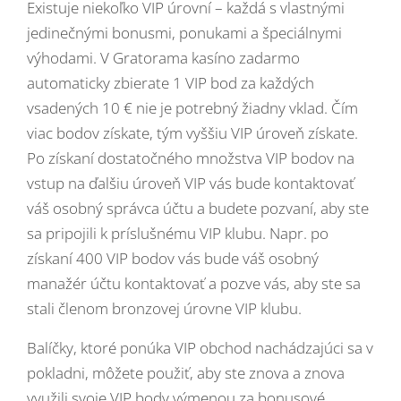
Existuje niekoľko VIP úrovní – každá s vlastnými
jedinečnými bonusmi, ponukami a špeciálnymi
výhodami. V Gratorama kasíno zadarmo
automaticky zbierate 1 VIP bod za každých
vsadených 10 € nie je potrebný žiadny vklad. Čím
viac bodov získate, tým vyššiu VIP úroveň získate.
Po získaní dostatočného množstva VIP bodov na
vstup na ďalšiu úroveň VIP vás bude kontaktovať
váš osobný správca účtu a budete pozvaní, aby ste
sa pripojili k príslušnému VIP klubu. Napr. po
získaní 400 VIP bodov vás bude váš osobný
manažér účtu kontaktovať a pozve vás, aby ste sa
stali členom bronzovej úrovne VIP klubu.
Balíčky, ktoré ponúka VIP obchod nachádzajúci sa v
pokladni, môžete použiť, aby ste znova a znova
využili svoje VIP body výmenou za bonusové