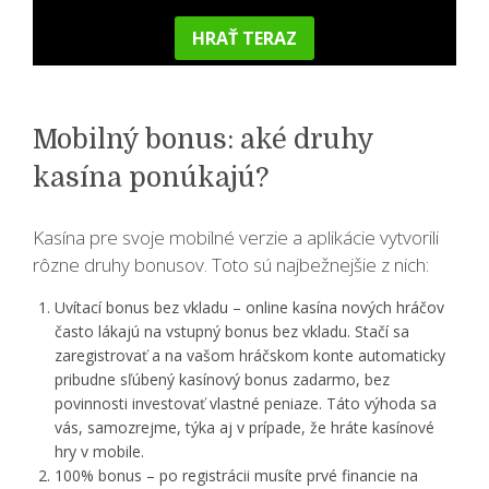
HRAŤ TERAZ
Mobilný bonus: aké druhy
kasína ponúkajú?
Kasína pre svoje mobilné verzie a aplikácie vytvorili
rôzne druhy bonusov. Toto sú najbežnejšie z nich:
Uvítací bonus bez vkladu – online kasína nových hráčov
často lákajú na vstupný bonus bez vkladu. Stačí sa
zaregistrovať a na vašom hráčskom konte automaticky
pribudne sľúbený kasínový bonus zadarmo, bez
povinnosti investovať vlastné peniaze. Táto výhoda sa
vás, samozrejme, týka aj v prípade, že hráte kasínové
hry v mobile.
100% bonus – po registrácii musíte prvé financie na