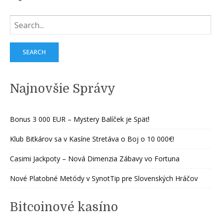
Search
for:
Najnovšie Správy
Bonus 3 000 EUR – Mystery Balíček je Späť!
Klub Bitkárov sa v Kasíne Stretáva o Boj o 10 000€!
Casimi Jackpoty – Nová Dimenzia Zábavy vo Fortuna
Nové Platobné Metódy v SynotTip pre Slovenských Hráčov
Bitcoinové kasíno