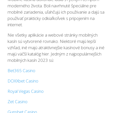
moderného života. Boli navrhnuté špeciálne pre
mobilné zariadenia, uľahčujú ich používanie a dajú sa
používať prakticky odkiaľkoľvek s pripojením na
internet.
Nie všetky aplikácie a webové stránky mobilných
kasín sú vytvorené rovnako. Niektoré majú lepší
vzhľad, iné majú atraktívnejšie kasínové bonusy a iné
majú väčší katalóg hier. Jedným z najpopulárnejších
mobilných kasín 2023 sú:
Bet365 Casino
DOXXbet Casino
Royal Vegas Casino
Zet Casino
Gunsbet Casino