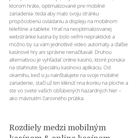
ktorom hráte, optimalizované pre mobilné
zariadenia- teda aby malo svoju stránku
prispôsobenú ovládaniu a displeju na mobilnom
telefóne a tablete. Hrať na neoptimalizovanej
webstránke kasína by bolo veľmi nepraktické a
možno by sa vám jednotlivé video automaty a ďalšie
kasínové hry ani správne nenačítavali. Druhou
alternatívou je vyhľadať online kasíno, ktoré ponúka
na stiahnutie špeciálnu kasínovú aplikáciu. Od
okamihu, keď si ju nainštalujete na svoje mobilné
zariadenie, stačí už len kliknúť nna ikonku na ploche a
ste vo svete vašich obľúbených hazardných hier –
ako mávnutím čarovného prútika.
Rozdiely medzi mobilným