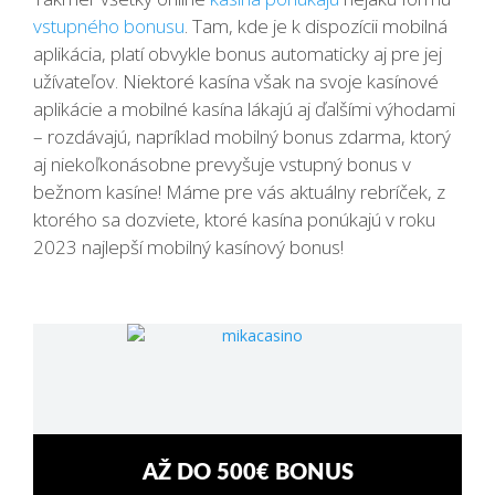
vstupného bonusu
. Tam, kde je k dispozícii mobilná
aplikácia, platí obvykle bonus automaticky aj pre jej
užívateľov. Niektoré kasína však na svoje kasínové
aplikácie a mobilné kasína lákajú aj ďalšími výhodami
– rozdávajú, napríklad mobilný bonus zdarma, ktorý
aj niekoľkonásobne prevyšuje vstupný bonus v
bežnom kasíne! Máme pre vás aktuálny rebríček, z
ktorého sa dozviete, ktoré kasína ponúkajú v roku
2023 najlepší mobilný kasínový bonus!
AŽ DO 500€ BONUS