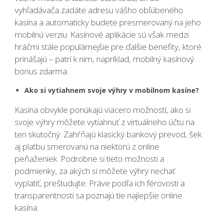
vyhľadávača zadáte adresu vášho obľúbeného
kasína a automaticky budete presmerovaný na jeho
mobilnú verziu. Kasínové aplikácie sú však medzi
hráčmi stále populárnejšie pre ďalšie benefity, ktoré
prinášajú – patrí k nim, napríklad, mobilný kasínový
bonus zdarma.
Ako si vytiahnem svoje výhry v mobilnom kasíne?
Kasína obvykle ponúkajú viacero možností, ako si
svoje výhry môžete vytiahnuť z virtuálneho účtu na
ten skutočný. Zahŕňajú klasický bankový prevod, šek
aj platbu smerovanú na niektorú z online
peňaženiek. Podrobne si tieto možnosti a
podmienky, za akých si môžete výhry nechať
vyplatiť, preštudujte. Práve podľa ich férovosti a
transparentnosti sa poznajú tie najlepšie online
kasína.