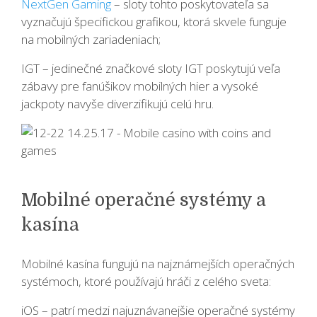
NextGen Gaming
– sloty tohto poskytovateľa sa
vyznačujú špecifickou grafikou, ktorá skvele funguje
na mobilných zariadeniach;
IGT – jedinečné značkové sloty IGT poskytujú veľa
zábavy pre fanúšikov mobilných hier a vysoké
jackpoty navyše diverzifikujú celú hru.
Mobilné operačné systémy a
kasína
Mobilné kasína fungujú na najznámejších operačných
systémoch, ktoré používajú hráči z celého sveta:
iOS – patrí medzi najuznávanejšie operačné systémy