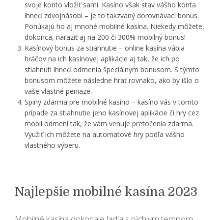
svoje konto vložiť sami. Kasíno však stav vášho konta
ihneď zdvojnásobí – je to takzvaný dorovnávací bonus.
Ponúkajú ho aj mnohé mobilné kasína. Niekedy môžete,
dokonca, naraziť aj na 200 či 300% mobilný bonus!
Kasínový bonus za stiahnutie – online kasína vábia
hráčov na ich kasínovej aplikácie aj tak, že ich po
stiahnutí ihneď odmenia špeciálnym bonusom. S týmto
bonusom môžete následne hrať rovnako, ako by išlo o
vaše vlastné peniaze.
Spiny zdarma pre mobilné kasíno – kasíno vás v tomto
prípade za stiahnutie jeho kasínovej aplikácie či hry cez
mobil odmení tak, že vám venuje pretočenia zdarma.
Využiť ich môžete na automatové hry podľa vášho
vlastného výberu.
Najlepšie mobilné kasína 2023
Mobilné kasína dokonale ladia s rýchlym tempom