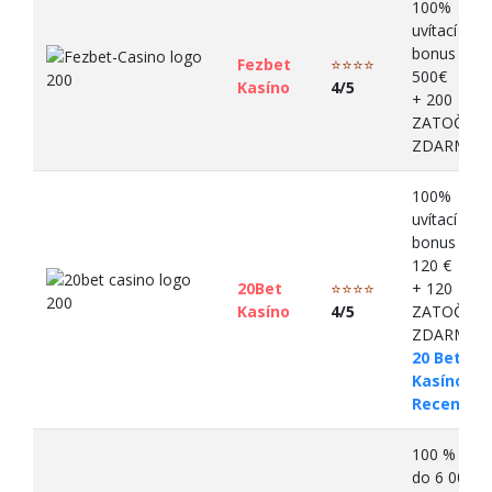
100%
uvítací
bonus
Fezbet
⭐⭐⭐⭐
500€
Kasíno
4/5
+ 200
ZATOČENÍ
ZDARMA
100%
uvítací
bonus až
120 €
20Bet
⭐⭐⭐⭐
+ 120
Kasíno
4/5
ZATOČENÍ
ZDARMA
20 Bet
Kasíno
Recenzia
100 % až
do 6 000 €