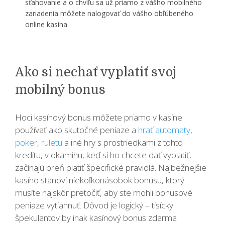
sťahovanie a o chvíľu sa už priamo z vášho mobilného
zariadenia môžete nalogovať do vášho obľúbeného
online kasína.
Ako si nechať vyplatiť svoj
mobilný bonus
Hoci kasínový bonus môžete priamo v kasíne
používať ako skutočné peniaze a
hrať automaty
,
poker
,
ruletu
a iné hry s prostriedkami z tohto
kreditu, v okamihu, keď si ho chcete dať vyplatiť,
začínajú preň platiť špecifické pravidlá. Najbežnejšie
kasíno stanoví niekoľkonásobok bonusu, ktorý
musíte najskôr pretočiť, aby ste mohli bonusové
peniaze vytiahnuť. Dôvod je logický – tisícky
špekulantov by inak kasínový bonus zdarma