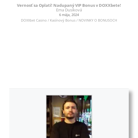
Vernosť sa Oplatí! Nadupaný VIP Bonus v DOXXbete!
Ema Dusíková
6 mája, 2024
DOXXbet Casino / Kasínový Bonus / NOVINKY O BONUSOCH