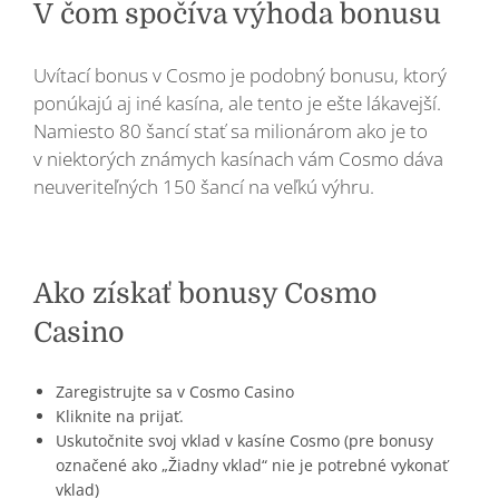
V čom spočíva výhoda bonusu
Uvítací bonus v Cosmo je podobný bonusu, ktorý
ponúkajú aj iné kasína, ale tento je ešte lákavejší.
Namiesto 80 šancí stať sa milionárom ako je to
v niektorých známych kasínach vám Cosmo dáva
neuveriteľných 150 šancí na veľkú výhru.
Ako získať bonusy Cosmo
Casino
Zaregistrujte sa v Cosmo Casino
Kliknite na prijať.
Uskutočnite svoj vklad v kasíne Cosmo (pre bonusy
označené ako „Žiadny vklad“ nie je potrebné vykonať
vklad)