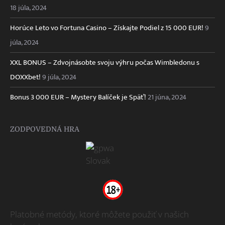
18 júla, 2024
Horúce Leto vo Fortuna Casino – Získajte Podiel z 15 000 EUR!
9
júla, 2024
XXL BONUS – Zdvojnásobte svoju výhru počas Wimbledonu s
DOXXbet!
9 júla, 2024
Bonus 3 000 EUR – Mystery Balíček je Späť!
21 júna, 2024
ZODPOVEDNÁ HRA
Platobné metódy, ktoré môžete použiť v našich