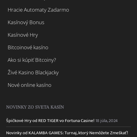
Hracie Automaty Zadarmo
Kasínový Bonus
Kasínové Hry
Bitcoinové kasíno
Ako si kúpiť Bitcoiny?
Živé Kasino Blackjacky
Nové online kasíno
NOVINKY ZO SVETA KASÍN
Špičkové Hry od RED TIGER vo Fortuna Casine!
18 júla, 2024
Novinky od KALAMBA GAMES: Turnaj, ktorý Nemôžete Zmeškať!