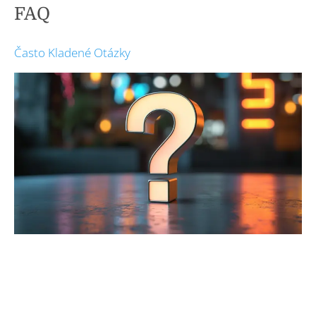
FAQ
Často Kladené Otázky