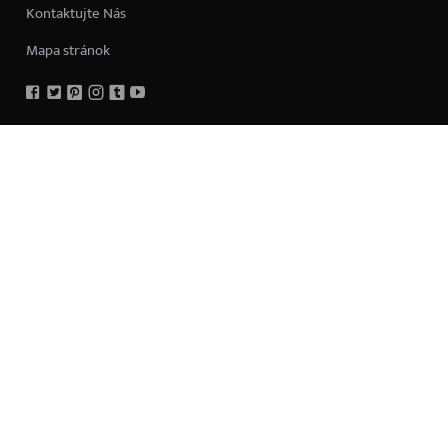
Kontaktujte Nás
Mapa stránok