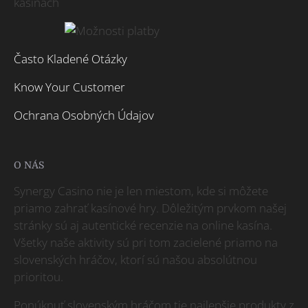
kasínach
Často Kladené Otázky
Know Your Customer
Ochrana Osobných Údajov
O NÁS
Synergy Casino nie je len miestom, kde si môžete
priamo zahrať kasínové hry. Dôležitým prvkom našej
stránky sú aj autentické recenzie na online kasína.
Všetky naše aktivity sú pri tom zacielené priamo na
slovenských hráčov, ktorí sú našou absolútnou
prioritou.
Ponúknuť slovenským hráčom tie najlepšie produkty z