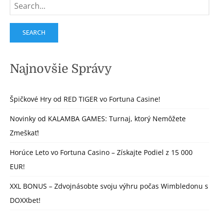
Search
for:
Najnovšie Správy
Špičkové Hry od RED TIGER vo Fortuna Casine!
Novinky od KALAMBA GAMES: Turnaj, ktorý Nemôžete
Zmeškať!
Horúce Leto vo Fortuna Casino – Získajte Podiel z 15 000
EUR!
XXL BONUS – Zdvojnásobte svoju výhru počas Wimbledonu s
DOXXbet!