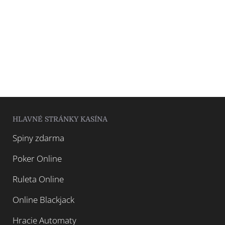
HLAVNÉ STRÁNKY KASÍNA
Spiny zdarma
Poker Online
Ruleta Online
Online Blackjack
Hracie Automaty