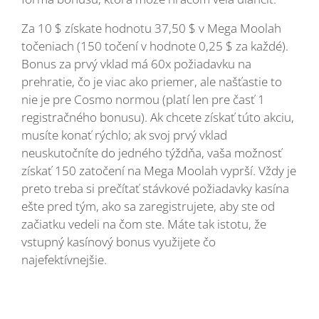
Za 10 $ získate hodnotu 37,50 $ v Mega Moolah
točeniach (150 točení v hodnote 0,25 $ za každé).
Bonus za prvý vklad má 60x požiadavku na
prehratie, čo je viac ako priemer, ale našťastie to
nie je pre Cosmo normou (platí len pre časť 1
registračného bonusu). Ak chcete získať túto akciu,
musíte konať rýchlo; ak svoj prvý vklad
neuskutočníte do jedného týždňa, vaša možnosť
získať 150 zatočení na Mega Moolah vyprší. Vždy je
preto treba si prečítať stávkové požiadavky kasína
ešte pred tým, ako sa zaregistrujete, aby ste od
začiatku vedeli na čom ste. Máte tak istotu, že
vstupný kasínový bonus využijete čo
najefektívnejšie.