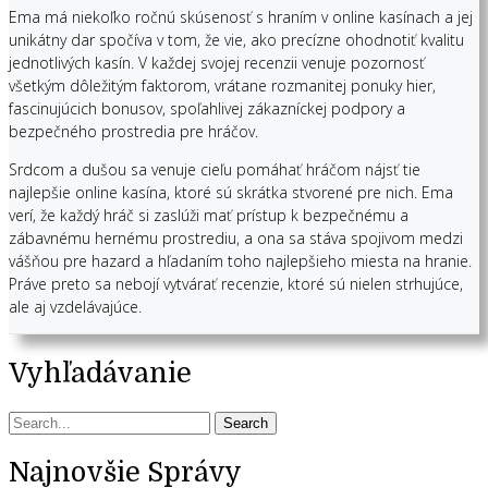
Ema má niekoľko ročnú skúsenosť s hraním v online kasínach a jej
unikátny dar spočíva v tom, že vie, ako precízne ohodnotiť kvalitu
jednotlivých kasín. V každej svojej recenzii venuje pozornosť
všetkým dôležitým faktorom, vrátane rozmanitej ponuky hier,
fascinujúcich bonusov, spoľahlivej zákazníckej podpory a
bezpečného prostredia pre hráčov.
Srdcom a dušou sa venuje cieľu pomáhať hráčom nájsť tie
najlepšie online kasína, ktoré sú skrátka stvorené pre nich. Ema
verí, že každý hráč si zaslúži mať prístup k bezpečnému a
zábavnému hernému prostrediu, a ona sa stáva spojivom medzi
vášňou pre hazard a hľadaním toho najlepšieho miesta na hranie.
Práve preto sa nebojí vytvárať recenzie, ktoré sú nielen strhujúce,
ale aj vzdelávajúce.
Vyhľadávanie
Search
for:
Najnovšie Správy