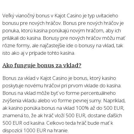
Veľký vianočný bonus v Kajot Casino je typ uvítacieho
bonusu pre nových hráčov. Bonus pre nových hráčov je
ponuka, ktorú kasína ponúkajú novým hráčom, aby ich
prilákali do kasína. Bonusy pre nových hráčov môžu mať
rôzne formy, ale najčastejšie ide o bonusy na vklad, tak
isto ako aj v prípade tohto kasína.
Ako funguje bonus za vklad?
Bonus za vklad v Kajot Casino je bonus, ktorý kasíno
poskytuje novému hráčovi pri prvom vklade do kasína.
Bonus na vklad môže byť vo forme percentuálneho
zvýšenia vkladu alebo vo forme pevnej sumy. Napríklad,
ak kasíno ponúka bonus na vklad 100% až do 500 EUR,
znamená to, že ak hráč vloží 500 EUR, dostane ďalších
500 EUR od kasína. Celkovo teda hráč bude mať k
dispozícii 1000 EUR na hranie.