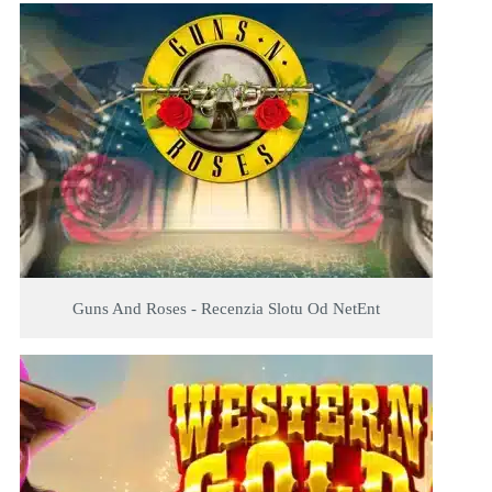
Guns And Roses - Recenzia Slotu Od NetEnt