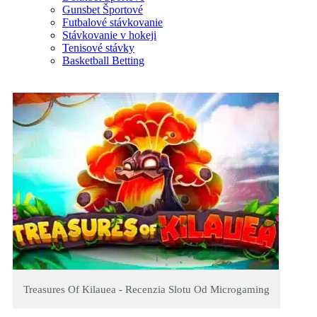
Gunsbet Športové
Futbalové stávkovanie
Stávkovanie v hokeji
Tenisové stávky
Basketball Betting
Treasures Of Kilauea - Recenzia Slotu Od Microgaming