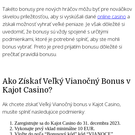
Takéto bonusy pre nových hráčov môžu byť pre nováčikov
skvelou príležitosťou, aby si vyskúšali dané
online casino
a
získali možnosť vyhrať veľké peniaze. Je však dôležité si
uvedomiť, že bonusy sú vždy spojené s určitými
podmienkami, ktoré je potrebné splniť, aby ste mohli
bonus vybrať. Preto je pred prijatím bonusu dôležité si
prečítať pravidlá bonusu.
Ako Získať Veľký Vianočný Bonus v
Kajot Casino?
Ak chcete získať Veľký Vianočný bonus v Kajot Casino,
musíte splniť nasledujúce podmienky:
Zaregistrujte sa do Kajot Casino do 31. decembra 2023.
Vykonajte prvý vklad minimálne 10 EUR.
Vložte do poľa “Bonusový kód” kód “VIANOCE”.