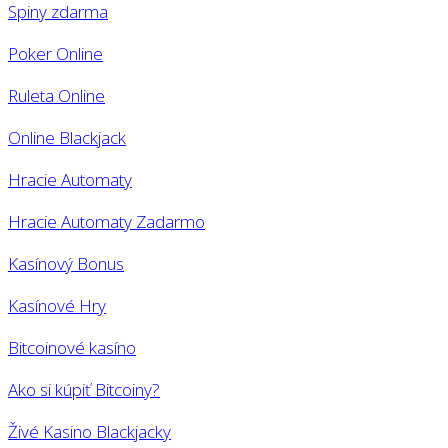
Spiny zdarma
Poker Online
Ruleta Online
Online Blackjack
Hracie Automaty
Hracie Automaty Zadarmo
Kasínový Bonus
Kasínové Hry
Bitcoinové kasíno
Ako si kúpiť Bitcoiny?
Živé Kasino Blackjacky