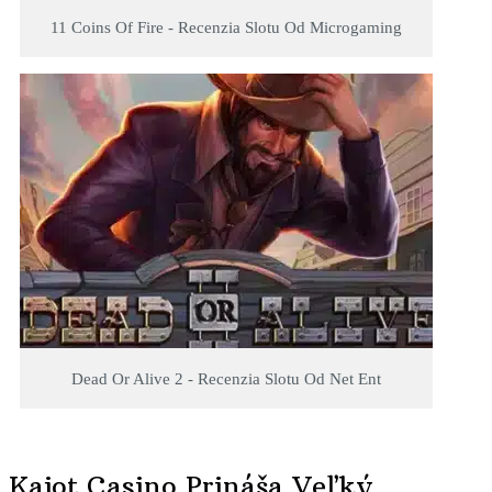
11 Coins Of Fire - Recenzia Slotu Od Microgaming
Dead Or Alive 2 - Recenzia Slotu Od Net Ent
Kajot Casino Prináša Veľký