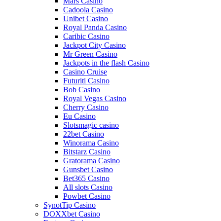
Mars Casino
Cadoola Casino
Unibet Casino
Royal Panda Casino
Caribic Casino
Jackpot City Casino
Mr Green Casino
Jackpots in the flash Casino
Casino Cruise
Futuriti Casino
Bob Casino
Royal Vegas Casino
Cherry Casino
Eu Casino
Slotsmagic casino
22bet Casino
Winorama Casino
Bitstarz Casino
Gratorama Casino
Gunsbet Casino
Bet365 Casino
All slots Casino
Powbet Casino
SynotTip Casino
DOXXbet Casino