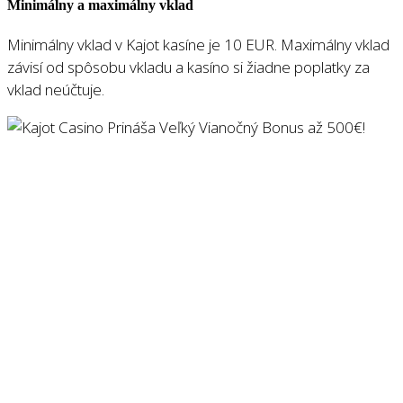
Minimálny a maximálny vklad
Minimálny vklad v Kajot kasíne je 10 EUR. Maximálny vklad
závisí od spôsobu vkladu a kasíno si žiadne poplatky za
vklad neúčtuje.