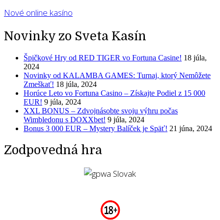
Nové online kasíno
Novinky zo Sveta Kasín
Špičkové Hry od RED TIGER vo Fortuna Casine!
18 júla,
2024
Novinky od KALAMBA GAMES: Turnaj, ktorý Nemôžete
Zmeškať!
18 júla, 2024
Horúce Leto vo Fortuna Casino – Získajte Podiel z 15 000
EUR!
9 júla, 2024
XXL BONUS – Zdvojnásobte svoju výhru počas
Wimbledonu s DOXXbet!
9 júla, 2024
Bonus 3 000 EUR – Mystery Balíček je Späť!
21 júna, 2024
Zodpovedná hra