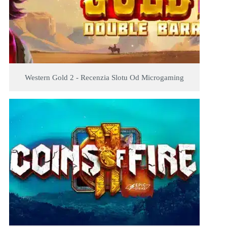
Western Gold 2 - Recenzia Slotu Od Microgaming