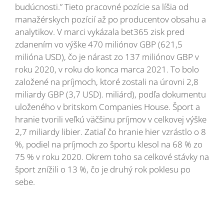
budúcnosti.” Tieto pracovné pozície sa líšia od
manažérskych pozícií až po producentov obsahu a
analytikov. V marci vykázala bet365 zisk pred
zdanením vo výške 470 miliónov GBP (621,5
milióna USD), čo je nárast zo 137 miliónov GBP v
roku 2020, v roku do konca marca 2021. To bolo
založené na príjmoch, ktoré zostali na úrovni 2,8
miliardy GBP (3,7 USD). miliárd), podľa dokumentu
uloženého v britskom Companies House. Šport a
hranie tvorili veľkú väčšinu príjmov v celkovej výške
2,7 miliardy libier. Zatiaľ čo hranie hier vzrástlo o 8
%, podiel na príjmoch zo športu klesol na 68 % zo
75 % v roku 2020. Okrem toho sa celkové stávky na
šport znížili o 13 %, čo je druhý rok poklesu po
sebe.