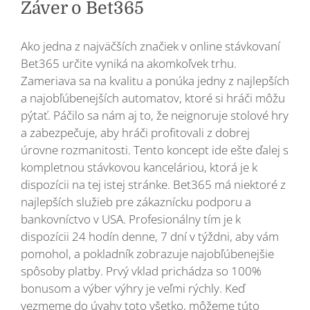
Záver o Bet365
Ako jedna z najväčších značiek v online stávkovaní
Bet365 určite vyniká na akomkoľvek trhu.
Zameriava sa na kvalitu a ponúka jedny z najlepších
a najobľúbenejších automatov, ktoré si hráči môžu
pýtať. Páčilo sa nám aj to, že neignoruje stolové hry
a zabezpečuje, aby hráči profitovali z dobrej
úrovne rozmanitosti. Tento koncept ide ešte ďalej s
kompletnou stávkovou kanceláriou, ktorá je k
dispozícii na tej istej stránke. Bet365 má niektoré z
najlepších služieb pre zákaznícku podporu a
bankovníctvo v USA. Profesionálny tím je k
dispozícii 24 hodín denne, 7 dní v týždni, aby vám
pomohol, a pokladník zobrazuje najobľúbenejšie
spôsoby platby. Prvý vklad prichádza so 100%
bonusom a výber výhry je veľmi rýchly. Keď
vezmeme do úvahy toto všetko, môžeme túto