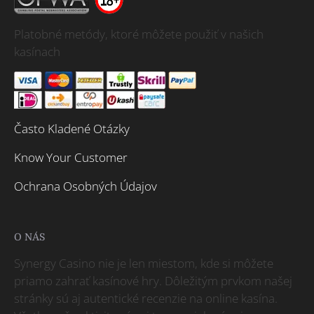
Platobné metódy, ktoré môžete použiť v našich
kasínach
Často Kladené Otázky
Know Your Customer
Ochrana Osobných Údajov
O NÁS
Synergy Casino nie je len miestom, kde si môžete
priamo zahrať kasínové hry. Dôležitým prvkom našej
stránky sú aj autentické recenzie na online kasína.