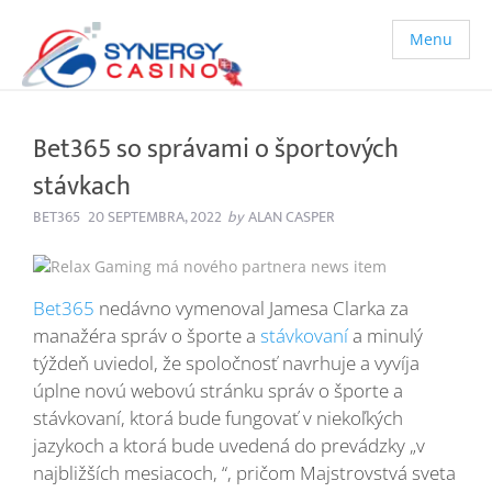
Menu
Bet365 so správami o športových
stávkach
BET365
20 SEPTEMBRA, 2022
by
ALAN CASPER
Bet365
nedávno vymenoval Jamesa Clarka za
manažéra správ o športe a
stávkovaní
a minulý
týždeň uviedol, že spoločnosť navrhuje a vyvíja
úplne novú webovú stránku správ o športe a
stávkovaní, ktorá bude fungovať v niekoľkých
jazykoch a ktorá bude uvedená do prevádzky „v
najbližších mesiacoch, “, pričom Majstrovstvá sveta