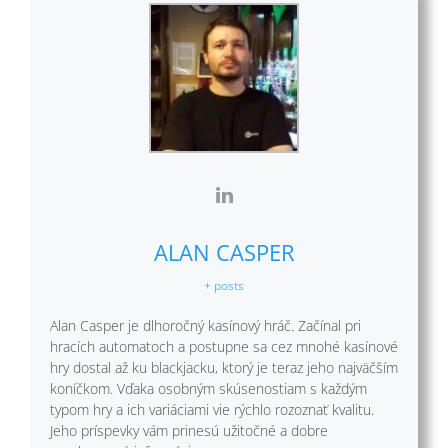
ALAN CASPER
+ posts
Alan Casper je dlhoročný kasínový hráč. Začínal pri
hracích automatoch a postupne sa cez mnohé kasínové
hry dostal až ku blackjacku, ktorý je teraz jeho najväčším
koníčkom. Vďaka osobným skúsenostiam s každým
typom hry a ich variáciami vie rýchlo rozoznať kvalitu.
Jeho príspevky vám prinesú užitočné a dobre