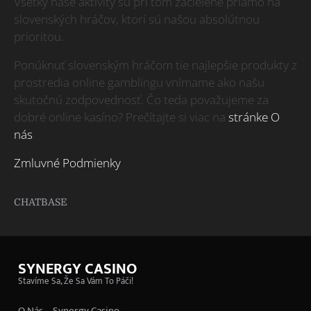
Všetky naše aktivity sú pri tom zacielené priamo na
slovenských hráčov, ktorí sú našou absolútnou
prioritou.
Ponúknuť slovenským hráčom tie najlepšie produkty z
prostredia online gamblingu vnímame ako našu
skutočnú zodpovednosť. Čo teda považujeme za
dobré online kasíno? Prečítajte si viac na
stránke O
nás
Zmluvné Podmienky
CHATBASE
SYNERGY CASINO
Stavíme Sa, Že Sa Vám To Páči!
O Nás – Synergy Casino