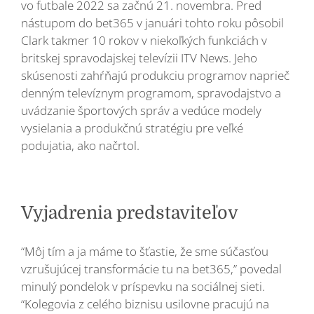
vo futbale 2022 sa začnú 21. novembra. Pred
nástupom do bet365 v januári tohto roku pôsobil
Clark takmer 10 rokov v niekoľkých funkciách v
britskej spravodajskej televízii ITV News. Jeho
skúsenosti zahŕňajú produkciu programov naprieč
denným televíznym programom, spravodajstvo a
uvádzanie športových správ a vedúce modely
vysielania a produkčnú stratégiu pre veľké
podujatia, ako načrtol.
Vyjadrenia predstaviteľov
“Môj tím a ja máme to šťastie, že sme súčasťou
vzrušujúcej transformácie tu na bet365,” povedal
minulý pondelok v príspevku na sociálnej sieti.
“Kolegovia z celého biznisu usilovne pracujú na