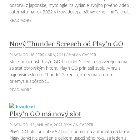
postavu z japonskej mytológie na vydanie svojho prvého video
automatu na rok 2022 v trojradovej a päť výhernej línii Tale of...
READ MORE
Nový Thunder Screech od Play’n GO
PLAY’N GO
18 FEBRUÁRA, 2021
BY
ALAN CASPER
Slot spoločnosti Play’n GO Thunder Screech sa zverejní a má
sa stať obrovským hitom. Play’n GO priniesli svoju A-hru s
najnovším slotom Thunder Screech, ktorý má v tomto
priemysle spôsobiť...
READ MORE
Play’n GO má nový slot
PLAY’N GO
12 JANUÁRA, 2021
BY
ALAN CASPER
Play'n GO plní prísľub v 52 hrách pomocou automatu na farme
Piggy Bank! Na zavŕšenie celkom úspešného roku sa jeden z