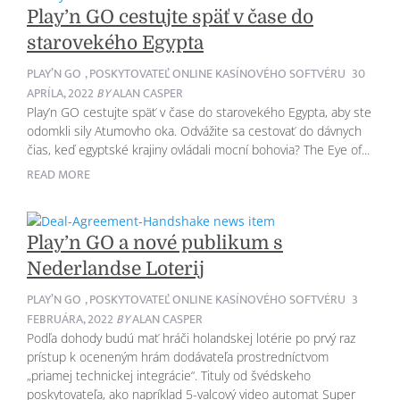
Play’n GO cestujte späť v čase do
starovekého Egypta
PLAY’N GO
,
POSKYTOVATEĽ ONLINE KASÍNOVÉHO SOFTVÉRU
30
APRÍLA, 2022
BY
ALAN CASPER
Play’n GO cestujte späť v čase do starovekého Egypta, aby ste
odomkli sily Atumovho oka. Odvážite sa cestovať do dávnych
čias, keď egyptské krajiny ovládali mocní bohovia? The Eye of...
READ MORE
Play’n GO a nové publikum s
Nederlandse Loterij
PLAY’N GO
,
POSKYTOVATEĽ ONLINE KASÍNOVÉHO SOFTVÉRU
3
FEBRUÁRA, 2022
BY
ALAN CASPER
Podľa dohody budú mať hráči holandskej lotérie po prvý raz
prístup k oceneným hrám dodávateľa prostredníctvom
„priamej technickej integrácie“. Tituly od švédskeho
poskytovateľa, ako napríklad 5-valcový video automat Super