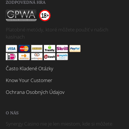
ZODPOVEDNÁ HRA
Platobné metódy, ktoré môžete použiť v našich
kasínach
Často Kladené Otázky
Know Your Customer
Ochrana Osobných Údajov
O NÁS
Synergy Casino nie je len miestom, kde si môžete