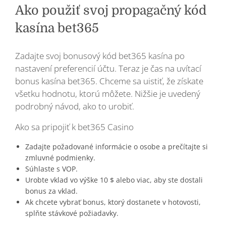
Ako použiť svoj propagačný kód
kasína bet365
Zadajte svoj bonusový kód bet365 kasína po
nastavení preferencií účtu. Teraz je čas na uvítací
bonus kasína bet365. Chceme sa uistiť, že získate
všetku hodnotu, ktorú môžete. Nižšie je uvedený
podrobný návod, ako to urobiť.
Ako sa pripojiť k bet365 Casino
Zadajte požadované informácie o osobe a prečítajte si
zmluvné podmienky.
Súhlaste s VOP.
Urobte vklad vo výške 10 $ alebo viac, aby ste dostali
bonus za vklad.
Ak chcete vybrať bonus, ktorý dostanete v hotovosti,
splňte stávkové požiadavky.