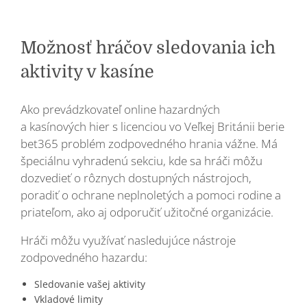
Možnosť hráčov sledovania ich
aktivity v kasíne
Ako prevádzkovateľ online hazardných
a kasínových hier s licenciou vo Veľkej Británii berie
bet365 problém zodpovedného hrania vážne. Má
špeciálnu vyhradenú sekciu, kde sa hráči môžu
dozvedieť o rôznych dostupných nástrojoch,
poradiť o ochrane neplnoletých a pomoci rodine a
priateľom, ako aj odporučiť užitočné organizácie.
Hráči môžu využívať nasledujúce nástroje
zodpovedného hazardu:
Sledovanie vašej aktivity
Vkladové limity