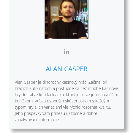
ALAN CASPER
Alan Casper je dlhoročný kasínový hráč. Začínal pri
hracích automatoch a postupne sa cez mnohé kasínové
hry dostal až ku blackjacku, ktorý je teraz jeho najväčším
koníčkom. Vďaka osobným skúsenostiam s každým
typom hry a ich variáciami vie rýchlo rozoznať kvalitu.
Jeho príspevky vám prinesú užitočné a dobre
zanalyzované informácie.