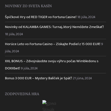
NOVINKY ZO SVETA KASÍN
Špičkové Hry od RED TIGER vo Fortuna Casine!
18 júla, 2024
Novinky od KALAMBA GAMES: Turnaj, ktorý Nemôžete Zmeškať!
18 júla, 2024
Horúce Leto vo Fortuna Casino – Získajte Podiel z 15 000 EUR!
9
júla, 2024
XXL BONUS – Zdvojnásobte svoju výhru počas Wimbledonu s
DOXXbet!
9 júla, 2024
Bonus 3 000 EUR – Mystery Balíček je Späť!
21 júna, 2024
ZODPOVEDNÁ HRA