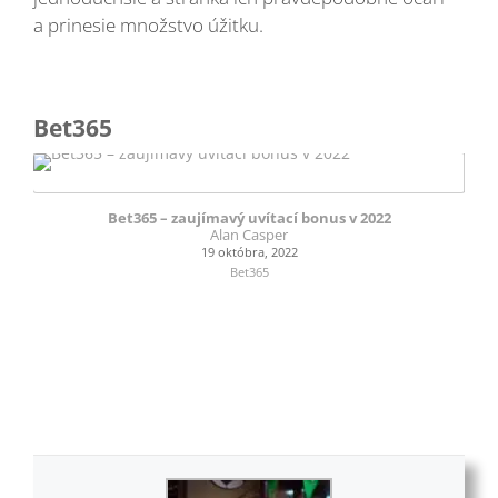
a prinesie množstvo úžitku.
Bet365
Bet365 – zaujímavý uvítací bonus v 2022
Alan Casper
19 októbra, 2022
Bet365