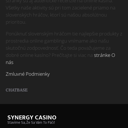
stránky sú aj autentické recenzie na online kasína.
Všetky naše aktivity sú pri tom zacielené priamo na
slovenských hráčov, ktorí sú našou absolútnou
prioritou.
Ponúknuť slovenským hráčom tie najlepšie produkty z
prostredia online gamblingu vnímame ako našu
skutočnú zodpovednosť. Čo teda považujeme za
dobré online kasíno? Prečítajte si viac na
stránke O
nás
Zmluvné Podmienky
CHATBASE
SYNERGY CASINO
Stavíme Sa, Že Sa Vám To Páči!