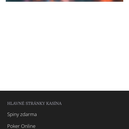
HLAVNÉ STRÁNKY KASÍNA
Spiny zdarma
Poker Online