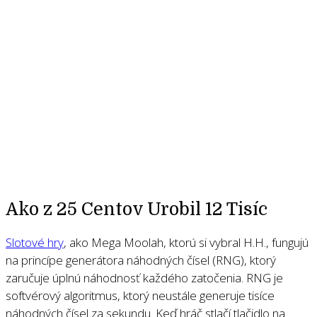
Ako z 25 Centov Urobil 12 Tisíc
Slotové hry
, ako Mega Moolah, ktorú si vybral H.H., fungujú
na princípe generátora náhodných čísel (RNG), ktorý
zaručuje úplnú náhodnosť každého zatočenia. RNG je
softvérový algoritmus, ktorý neustále generuje tisíce
náhodných čísel za sekundu. Keď hráč stlačí tlačidlo na