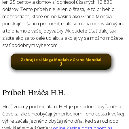
len 25 centov a domov si odniesol úžasných 12 830
dolárov. Tento príbeh nie je len o šťastí, je to príbeh o
možnostiach, ktoré online kasína ako Grand Mondial
ponúkajú – šancu premeniť malú sumu na obrovskú výhru,
a to priamo z vašej obyvačky. Ak budete čítať ďalej tak
zistíte ako sa to celé udialo, a ako aj vy sa možno môžete
stať podobným výhercom!
Zahrajte si Mega Moolah v Grand Mondial
❱
Príbeh Hráča H.H.
Hráč známy pod iniciálami H.H. je príkladom obyčajného
človeka, ale s neobyčajným príbehom. Jeho cesta k veľkej
výhre začala jedného obyčajného dňa, keď sa rozhodol
vyskúšať svoje šťastie v
online kasíne dostupnom na