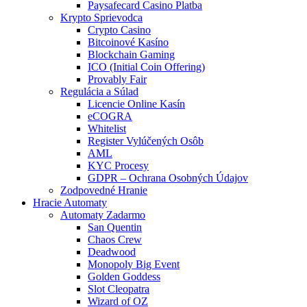
Paysafecard Casino Platba
Krypto Sprievodca
Crypto Casino
Bitcoinové Kasíno
Blockchain Gaming
ICO (Initial Coin Offering)
Provably Fair
Regulácia a Súlad
Licencie Online Kasín
eCOGRA
Whitelist
Register Vylúčených Osôb
AML
KYC Procesy
GDPR – Ochrana Osobných Údajov
Zodpovedné Hranie
Hracie Automaty
Automaty Zadarmo
San Quentin
Chaos Crew
Deadwood
Monopoly Big Event
Golden Goddess
Slot Cleopatra
Wizard of OZ