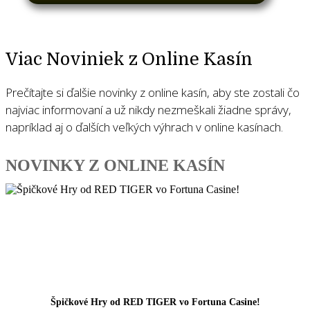
Viac Noviniek z Online Kasín
Prečítajte si ďalšie novinky z online kasín, aby ste zostali čo
najviac informovaní a už nikdy nezmeškali žiadne správy,
napríklad aj o ďalších veľkých výhrach v online kasínach.
NOVINKY Z ONLINE KASÍN
Špičkové Hry od RED TIGER vo Fortuna Casine!