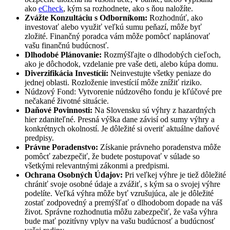
ako
eCheck
, kým sa rozhodnete, ako s ňou naložíte.
Zvážte Konzultáciu s Odborníkom:
Rozhodnúť, ako
investovať alebo využiť veľkú sumu peňazí, môže byť
zložité. Finančný poradca vám môže pomôcť naplánovať
vašu finančnú budúcnosť.
Dlhodobé Plánovanie:
Rozmýšľajte o dlhodobých cieľoch,
ako je dôchodok, vzdelanie pre vaše deti, alebo kúpa domu.
Diverzifikácia Investícií:
Neinvestujte všetky peniaze do
jednej oblasti. Rozloženie investícií môže znížiť riziko.
Núdzový Fond: Vytvorenie núdzového fondu je kľúčové pre
nečakané životné situácie.
Daňové Povinnosti:
Na Slovensku sú výhry z hazardných
hier zdaniteľné. Presná výška dane závisí od sumy výhry a
konkrétnych okolností. Je dôležité si overiť aktuálne daňové
predpisy.
Právne Poradenstvo:
Získanie právneho poradenstva môže
pomôcť zabezpečiť, že budete postupovať v súlade so
všetkými relevantnými zákonmi a predpismi.
Ochrana Osobných Údajov:
Pri veľkej výhre je tiež dôležité
chrániť svoje osobné údaje a zvážiť, s kým sa o svojej výhre
podelíte. Veľká výhra môže byť vzrušujúca, ale je dôležité
zostať zodpovedný a premýšľať o dlhodobom dopade na váš
život. Správne rozhodnutia môžu zabezpečiť, že vaša výhra
bude mať pozitívny vplyv na vašu budúcnosť a budúcnosť