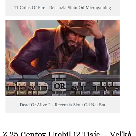
11 Coins Of Fire - Recenzia Slotu Od Microgaming
Dead Or Alive 2 - Recenzia Slotu Od Net Ent
Z 25 Centov Urobil 12 Tisíc – Veľká