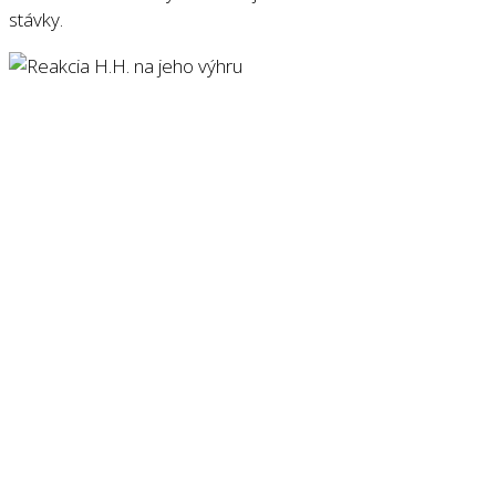
stávky.