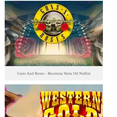
Guns And Roses - Recenzia Slotu Od NetEnt