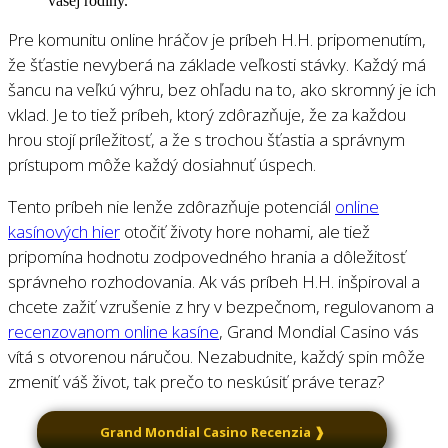
vašej rodiny.
Pre komunitu online hráčov je príbeh H.H. pripomenutím,
že šťastie nevyberá na základe veľkosti stávky. Každý má
šancu na veľkú výhru, bez ohľadu na to, ako skromný je ich
vklad. Je to tiež príbeh, ktorý zdôrazňuje, že za každou
hrou stojí príležitosť, a že s trochou šťastia a správnym
prístupom môže každý dosiahnuť úspech.
Tento príbeh nie lenže zdôrazňuje potenciál
online
kasínových hier
otočiť životy hore nohami, ale tiež
pripomína hodnotu zodpovedného hrania a dôležitosť
správneho rozhodovania. Ak vás príbeh H.H. inšpiroval a
chcete zažiť vzrušenie z hry v bezpečnom, regulovanom a
recenzovanom online kasíne
, Grand Mondial Casino vás
vítá s otvorenou náručou. Nezabudnite, každý spin môže
zmeniť váš život, tak prečo to neskúsiť práve teraz?
Grand Mondial Casino Recenzia ❱