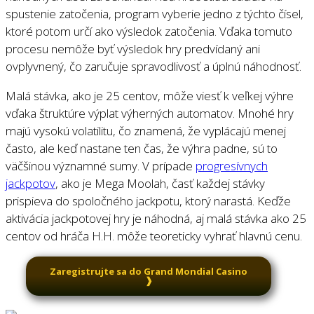
spustenie zatočenia, program vyberie jedno z týchto čísel,
ktoré potom určí ako výsledok zatočenia. Vďaka tomuto
procesu nemôže byť výsledok hry predvídaný ani
ovplyvnený, čo zaručuje spravodlivosť a úplnú náhodnosť.
Malá stávka, ako je 25 centov, môže viesť k veľkej výhre
vďaka štruktúre výplat výherných automatov. Mnohé hry
majú vysokú volatilitu, čo znamená, že vyplácajú menej
často, ale keď nastane ten čas, že výhra padne, sú to
väčšinou významné sumy. V prípade
progresívnych
jackpotov
, ako je Mega Moolah, časť každej stávky
prispieva do spoločného jackpotu, ktorý narastá. Keďže
aktivácia jackpotovej hry je náhodná, aj malá stávka ako 25
centov od hráča H.H. môže teoreticky vyhrať hlavnú cenu.
Zaregistrujte sa do Grand Mondial Casino
❱