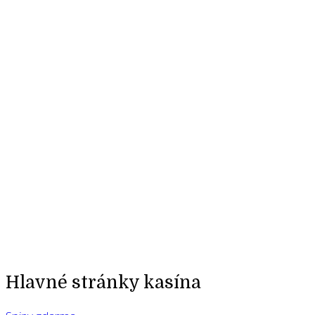
Hlavné stránky kasína