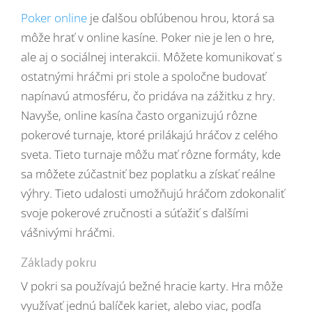
Poker online
je ďalšou obľúbenou hrou, ktorá sa
môže hrať v online kasíne. Poker nie je len o hre,
ale aj o sociálnej interakcii. Môžete komunikovať s
ostatnými hráčmi pri stole a spoločne budovať
napínavú atmosféru, čo pridáva na zážitku z hry.
Navyše, online kasína často organizujú rôzne
pokerové turnaje, ktoré prilákajú hráčov z celého
sveta. Tieto turnaje môžu mať rôzne formáty, kde
sa môžete zúčastniť bez poplatku a získať reálne
výhry. Tieto udalosti umožňujú hráčom zdokonaliť
svoje pokerové zručnosti a súťažiť s ďalšími
vášnivými hráčmi.
Základy pokru
V pokri sa používajú bežné hracie karty. Hra môže
využívať jednú balíček kariet, alebo viac, podľa