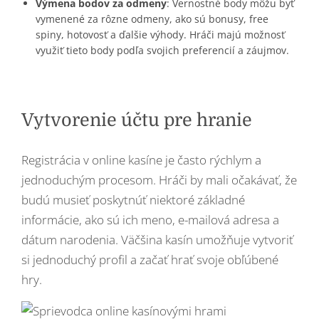
Výmena bodov za odmeny
: Vernostné body môžu byť
vymenené za rôzne odmeny, ako sú bonusy, free
spiny, hotovosť a ďalšie výhody. Hráči majú možnosť
využiť tieto body podľa svojich preferencií a záujmov.
Vytvorenie účtu pre hranie
Registrácia v online kasíne je často rýchlym a
jednoduchým procesom. Hráči by mali očakávať, že
budú musieť poskytnúť niektoré základné
informácie, ako sú ich meno, e-mailová adresa a
dátum narodenia. Väčšina kasín umožňuje vytvoriť
si jednoduchý profil a začať hrať svoje obľúbené
hry.