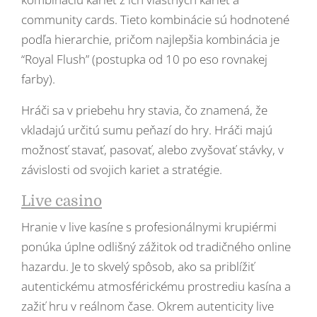
community cards. Tieto kombinácie sú hodnotené
podľa hierarchie, pričom najlepšia kombinácia je
“Royal Flush” (postupka od 10 po eso rovnakej
farby).
Hráči sa v priebehu hry stavia, čo znamená, že
vkladajú určitú sumu peňazí do hry. Hráči majú
možnosť stavať, pasovať, alebo zvyšovať stávky, v
závislosti od svojich kariet a stratégie.
Live casino
Hranie v live kasíne s profesionálnymi krupiérmi
ponúka úplne odlišný zážitok od tradičného online
hazardu. Je to skvelý spôsob, ako sa priblížiť
autentickému atmosférickému prostrediu kasína a
zažiť hru v reálnom čase. Okrem autenticity live