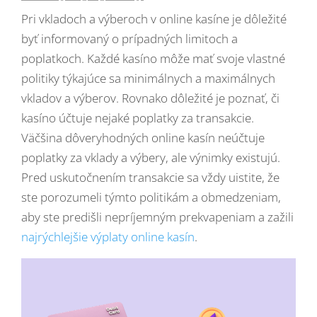
Pri vkladoch a výberoch v online kasíne je dôležité
byť informovaný o prípadných limitoch a
poplatkoch. Každé kasíno môže mať svoje vlastné
politiky týkajúce sa minimálnych a maximálnych
vkladov a výberov. Rovnako dôležité je poznať, či
kasíno účtuje nejaké poplatky za transakcie.
Väčšina dôveryhodných online kasín neúčtuje
poplatky za vklady a výbery, ale výnimky existujú.
Pred uskutočnením transakcie sa vždy uistite, že
ste porozumeli týmto politikám a obmedzeniam,
aby ste predišli nepríjemným prekvapeniam a zažili
najrýchlejšie výplaty online kasín
.