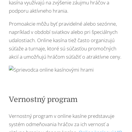
kasína využívajú na zvýšenie záujmu hráčov a
podporu aktívneho hrania.
Promoakcie môžu byť pravidelné alebo sezónne,
napríklad v období sviatkov alebo pri špeciálnych
udalostiach. Online kasína tiež často organizujú
súťaže a turnaje, ktoré sú súčasťou promočných
akcií a umožňujú hráčom súťažiť o atraktívne ceny.
Vernostný program
Vernostný program v online kasíne predstavuje
systém odmeňovania hráčov za ich vernosť a