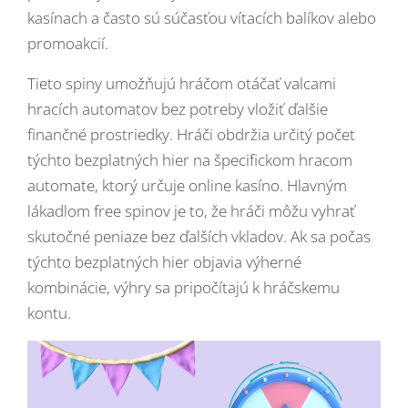
kasínach a často sú súčasťou vítacích balíkov alebo
promoakcií.
Tieto spiny umožňujú hráčom otáčať valcami
hracích automatov bez potreby vložiť ďalšie
finančné prostriedky. Hráči obdržia určitý počet
týchto bezplatných hier na špecifickom hracom
automate, ktorý určuje online kasíno. Hlavným
lákadlom free spinov je to, že hráči môžu vyhrať
skutočné peniaze bez ďalších vkladov. Ak sa počas
týchto bezplatných hier objavia výherné
kombinácie, výhry sa pripočítajú k hráčskemu
kontu.