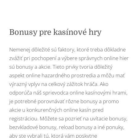
Bonusy pre kasínové hry
Nemenej dôležité sú faktory, ktoré treba dôkladne
zvážiť pri pochopení a výbere správnych online hier
sú bonusy a akcie. Tieto prvky tvoria dôležitý
aspekt online hazardného prostredia a môžu mať
výrazný vplyv na celkový zážitok hráča. Ako
odporúča náš sprievodca online kasínovými hrami,
je potrebné porovnávať rôzne bonusy a promo
akcie u konkurenčných online kasín pred
registráciou. Môžete sa pozrieť na uvítacie bonusy,
bezvkladové bonusy, reload bonusy a iné ponuky,
aby ste vybrali tú, ktorá vám poskytne