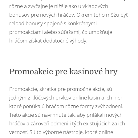
rôzne a zvyčajne je nižšie ako u vkladových
bonusov pre nových hráčov. Okrem toho môžu byť
reload bonusy spojené s konkrétnymi
promoakciami alebo súťažami, čo umožňuje
hráčom získať dodatočné výhody.
Promoakcie pre kasínové hry
Promoakcie, skratka pre promočné akcie, sú
jedným z kľúčových prvkov online kasín a ich hier,
ktoré ponúkajú hráčom rôzne formy zvýhodnení.
Tieto akcie sú navrhnuté tak, aby prilákali nových
hráčov a zároveň odmenili tých existujúcich za ich
vernosť. Sú to výborné nástroje, ktoré online