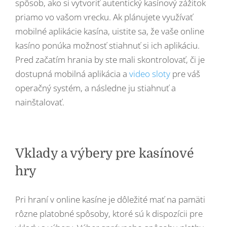
spôsob, ako si vytvoriť autentický kasínový zážitok
priamo vo vašom vrecku. Ak plánujete využívať
mobilné aplikácie kasína, uistite sa, že vaše online
kasíno ponúka možnosť stiahnuť si ich aplikáciu.
Pred začatím hrania by ste mali skontrolovať, či je
dostupná mobilná aplikácia a
video sloty
pre váš
operačný systém, a následne ju stiahnuť a
nainštalovať.
Vklady a výbery pre kasínové
hry
Pri hraní v online kasíne je dôležité mať na pamäti
rôzne platobné spôsoby, ktoré sú k dispozícii pre