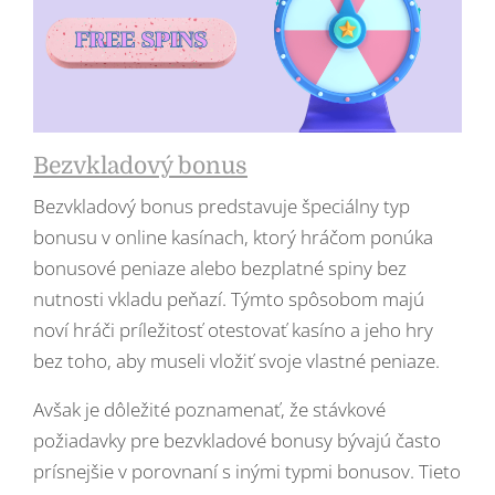
Bezvkladový bonus
Bezvkladový bonus predstavuje špeciálny typ
bonusu v online kasínach, ktorý hráčom ponúka
bonusové peniaze alebo bezplatné spiny bez
nutnosti vkladu peňazí. Týmto spôsobom majú
noví hráči príležitosť otestovať kasíno a jeho hry
bez toho, aby museli vložiť svoje vlastné peniaze.
Avšak je dôležité poznamenať, že stávkové
požiadavky pre bezvkladové bonusy bývajú často
prísnejšie v porovnaní s inými typmi bonusov. Tieto