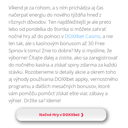
Víkend je za rohom, a s ním prichádza aj čas
načerpať energiu do nového týždňa hneď z
rôznych dôvodov. Ten najdôležitejší je ale preto
lebo od pondelka do štvrtka si môžete zahrať
nočné hry až do polnoci v
DOXXbet Casino
, a nie
len tak, ale s kasínovým bonusom až 30 Free
Spinov k tomu! Znie to dobre? My si myslíme, že
výborne! Čítajte ďalej a zistite, ako sa zaregistrovať
do nočného kasína a získať spiny zdarma za každú
stávku. Rozoberieme si detaily akcie a okrem toho
aj výhody používania DOXXbet appky, vernostného
programu a ďalších mesačných bonusov, ktoré
vám pomôžu pomôcť získať ešte viac zábavy a
výhier. Držíte sa? Ideme!
Nočné Hry v DOXXbet ❱