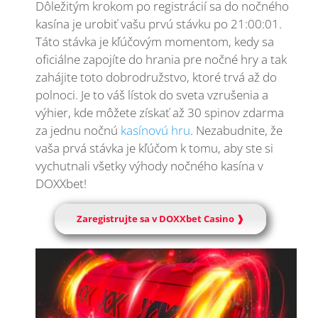
Dôležitým krokom po registrácií sa do nočného
kasína je urobiť vašu prvú stávku po 21:00:01.
Táto stávka je kľúčovým momentom, kedy sa
oficiálne zapojíte do hrania pre nočné hry a tak
zahájite toto dobrodružstvo, ktoré trvá až do
polnoci. Je to váš lístok do sveta vzrušenia a
výhier, kde môžete získať až 30 spinov zdarma
za jednu nočnú
kasínovú hru
. Nezabudnite, že
vaša prvá stávka je kľúčom k tomu, aby ste si
vychutnali všetky výhody nočného kasína v
DOXXbet!
Zaregistrujte sa v DOXXbet Casino ❱