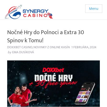
Menu
Nočné Hry do Polnoci a Extra 30
Spinov k Tomu!
DOXXBET CASINO
,
NOVINKY Z ONLINE KASÍN
1 FEBRUÁRA, 2024
by
EMA DUSÍKOVÁ