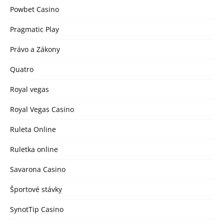
Powbet Casino
Pragmatic Play
Právo a Zákony
Quatro
Royal vegas
Royal Vegas Casino
Ruleta Online
Ruletka online
Savarona Casino
Športové stávky
SynotTip Casino