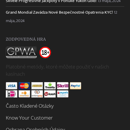
Skvelé Progresívne Jackpoty v Ponuke Yukon Gold!
13 mája, 2024
Grand Mondial Zavádza Nové Bezpečnostné Opatrenia KYC!
12
mája, 2024
ZODPOVEDNÁ HRA
Platobné metódy, ktoré môžete použiť v našich
kasínach
Často Kladené Otázky
Know Your Customer
Ochrana Osobných Údajov