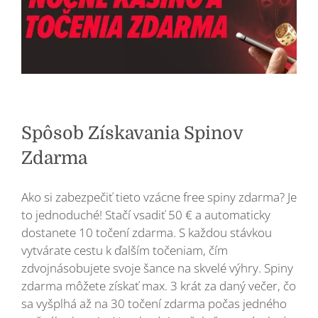
Spôsob Získavania Spinov
Zdarma
Ako si zabezpečiť tieto vzácne free spiny zdarma? Je
to jednoduché! Stačí vsadiť 50 € a automaticky
dostanete 10 točení zdarma. S každou stávkou
vytvárate cestu k ďalším točeniam, čím
zdvojnásobujete svoje šance na skvelé výhry. Spiny
zdarma môžete získať max. 3 krát za daný večer, čo
sa vyšplhá až na 30 točení zdarma počas jedného