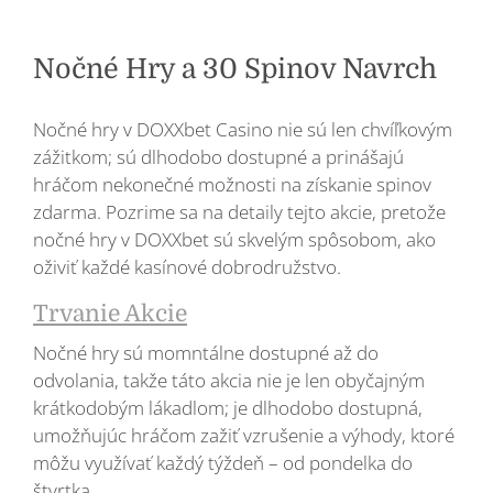
Nočné Hry a 30 Spinov Navrch
Nočné hry v DOXXbet Casino nie sú len chvíľkovým
zážitkom; sú dlhodobo dostupné a prinášajú
hráčom nekonečné možnosti na získanie spinov
zdarma. Pozrime sa na detaily tejto akcie, pretože
nočné hry v DOXXbet sú skvelým spôsobom, ako
oživiť každé kasínové dobrodružstvo.
Trvanie Akcie
Nočné hry sú momntálne dostupné až do
odvolania, takže táto akcia nie je len obyčajným
krátkodobým lákadlom; je dlhodobo dostupná,
umožňujúc hráčom zažiť vzrušenie a výhody, ktoré
môžu využívať každý týždeň – od pondelka do
štvrtka.