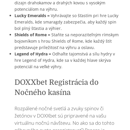
dizajn drahokamov a drahých kovou s vysokým
potenciálom na výhru.
Lucky Emeralds =
Vyhrávajte so šťastím pri hre Lucky
Emeralds, kde smaragdy zabezpečia, aby každý spin
bol plný šťastia a výhier.
Shields of Rome =
Staňte sa neporaziteľným rímskym
bojovníkom s hrou Shields of Rome, kde každý štít
predstavuje príležitosť na výhru a oslavu.
Legend of Hydra =
Odhaľte tajomstvá a sílu hydry v
hre Legend of Hydra, kde sa v každej hlave skrýva
potenciál na veľké výhry.
DOXXbet Registrácia do
Nočného kasína
Rozpálené nočné svetlá a zvuky spinov či
žetónov v DOXXbet sú pripravené na vašu
virtuálnu nočnú návštevu. No ako sa do tohto