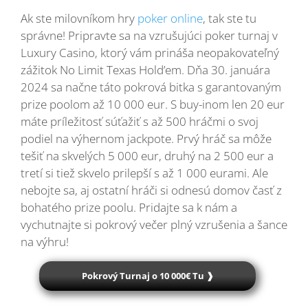
Ak ste milovníkom hry
poker online
, tak ste tu
správne! Pripravte sa na vzrušujúci poker turnaj v
Luxury Casino, ktorý vám prináša neopakovateľný
zážitok No Limit Texas Hold’em. Dňa 30. januára
2024 sa načne táto pokrová bitka s garantovaným
prize poolom až 10 000 eur. S buy-inom len 20 eur
máte príležitosť súťažiť s až 500 hráčmi o svoj
podiel na výhernom jackpote. Prvý hráč sa môže
tešiť na skvelých 5 000 eur, druhý na 2 500 eur a
tretí si tiež skvelo prilepší s až 1 000 eurami. Ale
nebojte sa, aj ostatní hráči si odnesú domov časť z
bohatého prize poolu. Pridajte sa k nám a
vychutnajte si pokrový večer plný vzrušenia a šance
na výhru!
Pokrový Turnaj o 10 000€ Tu ❱