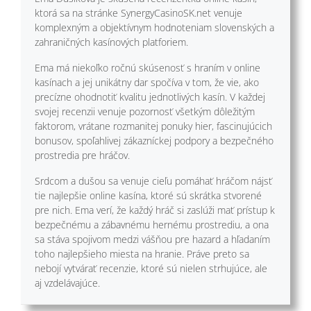
ktorá sa na stránke SynergyCasinoSK.net venuje
komplexným a objektívnym hodnoteniam slovenských a
zahraničných kasínových platforiem.
Ema má niekoľko ročnú skúsenosť s hraním v online
kasínach a jej unikátny dar spočíva v tom, že vie, ako
precízne ohodnotiť kvalitu jednotlivých kasín. V každej
svojej recenzii venuje pozornosť všetkým dôležitým
faktorom, vrátane rozmanitej ponuky hier, fascinujúcich
bonusov, spoľahlivej zákazníckej podpory a bezpečného
prostredia pre hráčov.
Srdcom a dušou sa venuje cieľu pomáhať hráčom nájsť
tie najlepšie online kasína, ktoré sú skrátka stvorené
pre nich. Ema verí, že každý hráč si zaslúži mať prístup k
bezpečnému a zábavnému hernému prostrediu, a ona
sa stáva spojivom medzi vášňou pre hazard a hľadaním
toho najlepšieho miesta na hranie. Práve preto sa
nebojí vytvárať recenzie, ktoré sú nielen strhujúce, ale
aj vzdelávajúce.