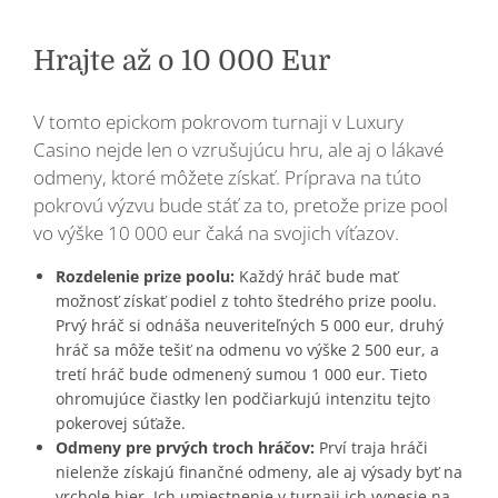
Hrajte až o 10 000 Eur
V tomto epickom pokrovom turnaji v Luxury
Casino nejde len o vzrušujúcu hru, ale aj o lákavé
odmeny, ktoré môžete získať. Príprava na túto
pokrovú výzvu bude stáť za to, pretože prize pool
vo výške 10 000 eur čaká na svojich víťazov.
Rozdelenie prize poolu:
Každý hráč bude mať
možnosť získať podiel z tohto štedrého prize poolu.
Prvý hráč si odnáša neuveriteľných 5 000 eur, druhý
hráč sa môže tešiť na odmenu vo výške 2 500 eur, a
tretí hráč bude odmenený sumou 1 000 eur. Tieto
ohromujúce čiastky len podčiarkujú intenzitu tejto
pokerovej súťaže.
Odmeny pre prvých troch hráčov:
Prví traja hráči
nielenže získajú finančné odmeny, ale aj výsady byť na
vrchole hier. Ich umiestnenie v turnaji ich vynesie na