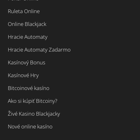
Ruleta Online
Online Blackjack
Hracie Automaty
Hracie Automaty Zadarmo
Kasínový Bonus
Kasínové Hry
Bitcoinové kasíno
Ako si kúpiť Bitcoiny?
Živé Kasino Blackjacky
Nové online kasíno