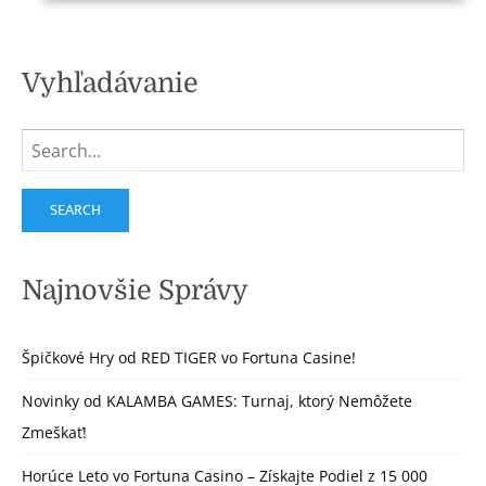
Vyhľadávanie
Search
for:
Najnovšie Správy
Špičkové Hry od RED TIGER vo Fortuna Casine!
Novinky od KALAMBA GAMES: Turnaj, ktorý Nemôžete
Zmeškať!
Horúce Leto vo Fortuna Casino – Získajte Podiel z 15 000