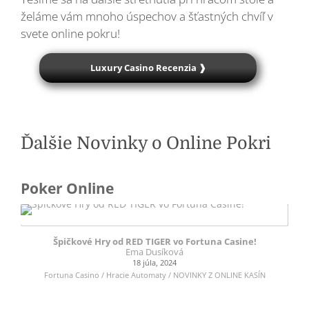
želáme vám mnoho úspechov a šťastných chvíľ v
svete online pokru!
Luxury Casino Recenzia ❱
Ďalšie Novinky o Online Pokri
Poker Online
Špičkové Hry od RED TIGER vo Fortuna Casine!
N
Ema Dusíková
18 júla, 2024
Fortuna Casino / Hracie Automaty / NOVINKY Z ONLINE KASÍN