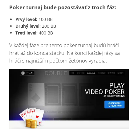
Poker turnaj bude pozostávať z troch fáz:
Prvý level:
100 BB
Druhý level:
200 BB
Tretí level:
400 BB
V každej fáze pre tento poker turnaj budú hráči
hrať až do konca stacku. Na konci každej fázy sa
hráči s najnižším počtom žetónov vyradia.