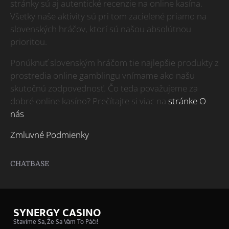
stránky sú aj autentické recenzie na online kasína.
Všetky naše aktivity sú pri tom zacielené priamo na
slovenských hráčov, ktorí sú našou absolútnou
prioritou.
Ponúknuť slovenským hráčom tie najlepšie produkty z
prostredia online gamblingu vnímame ako našu
skutočnú zodpovednosť. Čo teda považujeme za
dobré online kasíno? Prečítajte si viac na
stránke O
nás
Zmluvné Podmienky
CHATBASE
SYNERGY CASINO
Stavíme Sa, Že Sa Vám To Páči!