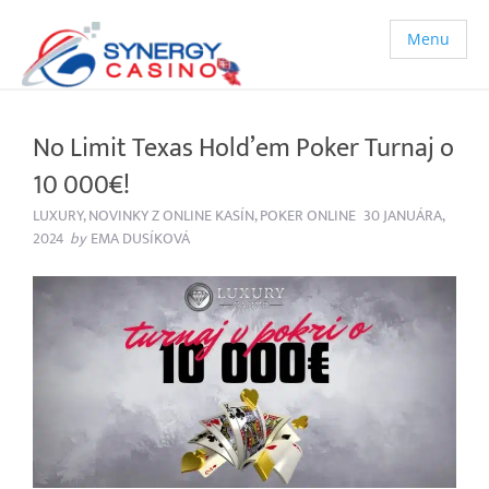
Menu
No Limit Texas Hold’em Poker Turnaj o
10 000€!
LUXURY
,
NOVINKY Z ONLINE KASÍN
,
POKER ONLINE
30 JANUÁRA,
2024
by
EMA DUSÍKOVÁ