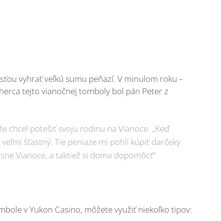
osťou vyhrať veľkú sumu peňazí. V minulom roku –
erca tejto vianočnej tomboly bol pán Peter z
že chcel potešiť svoju rodinu na Vianoce. „Keď
veľmi šťastný. Tie peniaze mi pohli kúpiť darčeky
ásne Vianoce, a taktiež si doma dopomôcť“
ombole v Yukon Casino, môžete využiť niekoľko tipov: