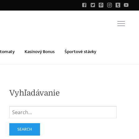
utomaty
Kasínový Bonus
Športové stávky
Vyhľadávanie
Search
for: