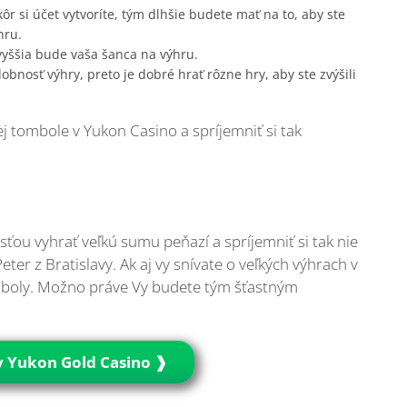
ôr si účet vytvoríte, tým dlhšie budete mať na to, aby ste
hru.
vyššia bude vaša šanca na výhru.
nosť výhry, preto je dobré hrať rôzne hry, aby ste zvýšili
j tombole v Yukon Casino a spríjemniť si tak
sťou vyhrať veľkú sumu peňazí a spríjemniť si tak nie
Peter z Bratislavy. Ak aj vy snívate o veľkých výhrach v
omboly. Možno práve Vy budete tým šťastným
 Yukon Gold Casino ❱