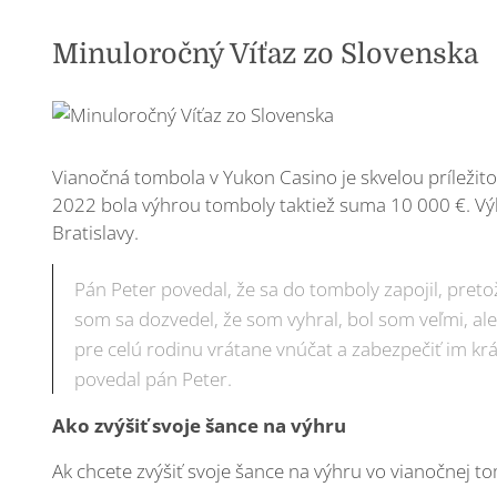
Minuloročný Víťaz zo Slovenska
Vianočná tombola v Yukon Casino je skvelou príležit
2022 bola výhrou tomboly taktiež suma 10 000 €. Výh
Bratislavy.
Pán Peter povedal, že sa do tomboly zapojil, preto
som sa dozvedel, že som vyhral, bol som veľmi, ale 
pre celú rodinu vrátane vnúčat a zabezpečiť im kr
povedal pán Peter.
Ako zvýšiť svoje šance na výhru
Ak chcete zvýšiť svoje šance na výhru vo vianočnej t