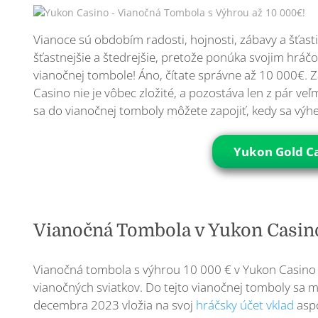
Vianoce sú obdobím radosti, hojnosti, zábavy a šťasti
šťastnejšie a štedrejšie, pretože ponúka svojim hráčo
vianočnej tombole! Áno, čítate správne až 10 000€. 
Casino nie je vôbec zložité, a pozostáva len z pár v
sa do vianočnej tomboly môžete zapojiť, kedy sa výh
Yukon Gold Ca
Vianočná Tombola v Yukon Casin
Vianočná tombola s výhrou 10 000 € v Yukon Casino j
vianočných sviatkov. Do tejto vianočnej tomboly sa môž
decembra 2023 vložia na svoj
hráčsky účet vklad
aspo