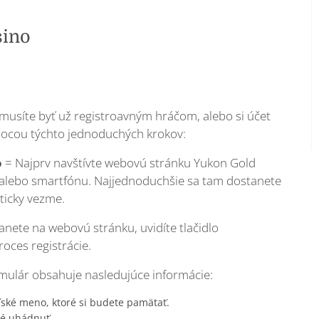
sino
 musíte byť už registroavným hráčom, alebo si účet
omocou týchto jednoduchých krokov:
o
= Najprv navštívte webovú stránku Yukon Gold
 alebo smartfónu. Najjednoduchšie sa tam dostanete
ticky vezme.
nete na webovú stránku, uvidíte tlačidlo
proces registrácie.
mulár obsahuje nasledujúce informácie:
ľské meno, ktoré si budete pamätať.
žké uhádnuť.