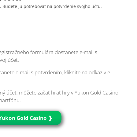
. Budete ju potrebovať na potvrdenie svojho účtu.
egistračného formulára dostanete e-mail s
voj účet.
anete e-mail s potvrdením, kliknite na odkaz v e-
ý účet, môžete začať hrať hry v Yukon Gold Casino.
martfónu.
 Yukon Gold Casino ❱