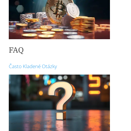
FAQ
Často Kladené Otázky