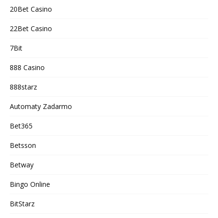
20Bet Casino
22Bet Casino
7Bit
888 Casino
888starz
Automaty Zadarmo
Bet365
Betsson
Betway
Bingo Online
BitStarz