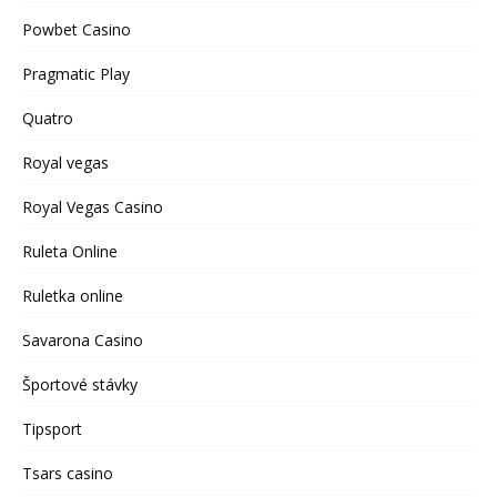
Powbet Casino
Pragmatic Play
Quatro
Royal vegas
Royal Vegas Casino
Ruleta Online
Ruletka online
Savarona Casino
Športové stávky
Tipsport
Tsars casino