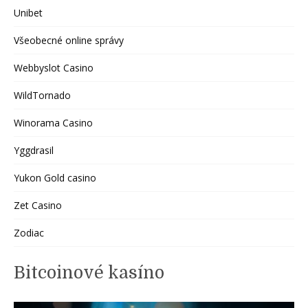
Unibet
Všeobecné online správy
Webbyslot Casino
WildTornado
Winorama Casino
Yggdrasil
Yukon Gold casino
Zet Casino
Zodiac
Bitcoinové kasíno