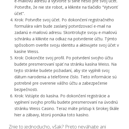
e-mailovú adresu a vytvorte si silné heslo pre svoj účet.
Potvrďte, že nie ste robot, a kliknite na tlačidlo “Vytvoriť
účet”.
Krok: Potvrďte svoj účet. Po dokončení registračného
formulára vám bude zaslaný potvrdzovací e-mail na
zadanú e-mailovú adresu. Skontrolujte svoju e-mailovú
schránku a kliknite na odkaz na potvrdenie účtu. Týmto
spôsobom overíte svoju identitu a aktivujete svoj účet v
kasíne Weiss.
Krok: Dokončite svoj profil. Po potvrdení svojho účtu
budete presmerovaní späť na stránku kasína Weiss. Na
tejto stránke budete požiadaní, aby ste vyplnili svoj
dátum narodenia a telefónne číslo. Tieto informácie sú
potrebné pre overenie vášho účtu a zabezpečenie
bezpečnosti.
Krok: Vstúpte do kasína. Po dokončení registrácie a
vyplnení svojho profilu budete presmerovaní na úvodnú
stránku Weiss Casino. Teraz máte prístup k širokej škále
hier a zábavy, ktorú ponúka toto kasíno.
Znie to jednoducho, však? Preto neváhajte ani