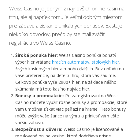
Weiss Casino je jedným z najnovších online kasín na
trhu, ale aj napriek tomu je veľmi dobrým miestom
pre zábavu a získanie unikátnych bonusov. Existuje
niekoľko dôvodov, prečo by ste mali zvážiť
registráciu vo Weiss Casino:
Široká ponuka hier:
Weiss Casino ponúka bohatý
výber hier vrátane
hracích automatov
,
stolových hier
,
živých kasínových hier a mnoho ďalších. Bez ohľadu na
vaše preferencie, nájdete tu hru, ktorá vás zaujme.
Celkovo ponúka vyše 2900+ hier, na základe nášho
skúmania má toto kasíno najviac hier.
Bonusy a promoakcie:
Po zaregistrovaní na Weiss
Casino môžete využiť rôzne bonusy a promoakcie, ktoré
vám umožnia získať viac peňazí na hranie. Tieto bonusy
môžu zvýšiť vaše šance na výhru a priniesť vám ešte
väčšiu zábavu.
Bezpečnosť a dôvera:
Weiss Casino je licencované a
regulované online kasíno, ktoré dodržiava prísne