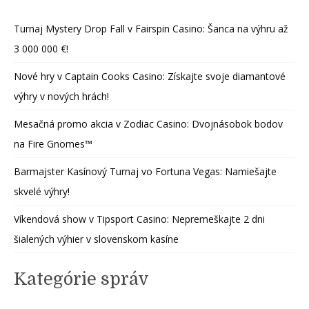
Turnaj Mystery Drop Fall v Fairspin Casino: Šanca na výhru až
3 000 000 €!
Nové hry v Captain Cooks Casino: Získajte svoje diamantové
výhry v nových hrách!
Mesačná promo akcia v Zodiac Casino: Dvojnásobok bodov
na Fire Gnomes™
Barmajster Kasínový Turnaj vo Fortuna Vegas: Namiešajte
skvelé výhry!
Víkendová show v Tipsport Casino: Nepremeškajte 2 dni
šialených výhier v slovenskom kasíne
Kategórie správ