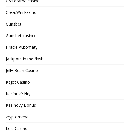
Gratorama casino
GreatWin kasíno
Gunsbet
Gunsbet casino
Hracie Automaty
Jackpots in the flash
Jelly Bean Casino
Kajot Casino
Kasínové Hry
Kasínový Bonus
kryptomena
Loki Casino