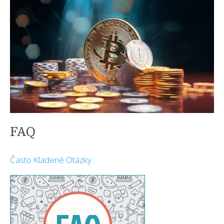
FAQ
Často Kladené Otázky