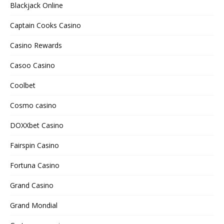
Blackjack Online
Captain Cooks Casino
Casino Rewards
Casoo Casino
Coolbet
Cosmo casino
DOXXbet Casino
Fairspin Casino
Fortuna Casino
Grand Casino
Grand Mondial