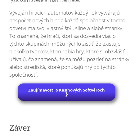
Vývojári hracích automatov každý rok vytvárajú
nespočet nových hier a každá spoločnosť v tomto
odvetví má svoj vlastný štýl, silné a slabé stránky.
To znamená, že hráči, ktorí sa dozvedia viac o
týchto skupinách, môžu rýchlo zistiť, že existuje
niekoľko tvorcov, ktorí robia hry, ktoré si obzvlášť
užívajú, čo znamená, že sa môžu pozrieť na stránky
alebo strediská, ktoré ponúkajú hry od týchto
spoločností.
Zaujímavosti o Kasínových Softvéroch
❱
Záver