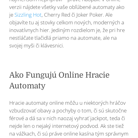
verzii nájdete všetky vaše obľúbené automaty ako
je
Sizzling Hot
, Cherry Red či Joker Poker. Ale
objavíte tu aj stovky celkom nových, moderných a
inovatívnych hier. Jediným rozdielom je, že pri hre
nestláčate tlačidlá priamo na automate, ale na
svojej myši či klávesnici.
Ako Fungujú Online Hracie
Automaty
Hracie automaty online môžu u niektorých hráčov
vzbudzovať obavy a pochyby o tom, či sú skutočne
férové a dá sa v nich naozaj vyhrať jackpot, teda či
nejde len o nejaký internetový podvod. Ak ste tiež
na vážkach, či sú práve online kasína tým správnym