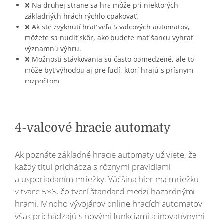
❌ Na druhej strane sa hra môže pri niektorých
základných hrách rýchlo opakovať.
❌ Ak ste zvyknutí hrať veľa 5 valcových automatov,
môžete sa nudiť skôr, ako budete mať šancu vyhrať
významnú výhru.
❌ Možnosti stávkovania sú často obmedzené, ale to
môže byť výhodou aj pre ľudí, ktorí hrajú s prísnym
rozpočtom.
4-valcové hracie automaty
Ak poznáte základné hracie automaty už viete, že
každý titul prichádza s rôznymi pravidlami
a usporiadaním mriežky. Väčšina hier má mriežku
v tvare 5×3, čo tvorí štandard medzi hazardnými
hrami. Mnoho vývojárov online hracích automatov
však prichádzajú s novými funkciami a inovatívnymi