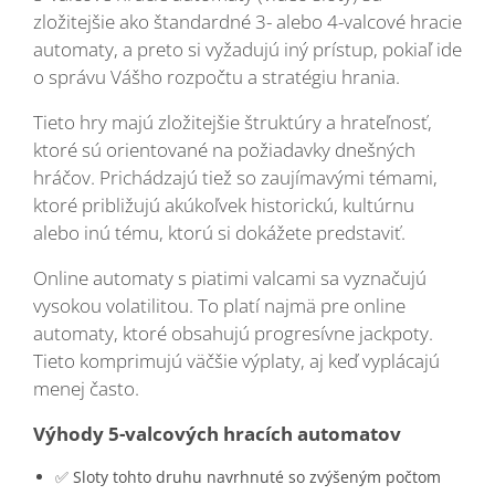
zložitejšie ako štandardné 3- alebo 4-valcové hracie
automaty, a preto si vyžadujú iný prístup, pokiaľ ide
o správu Vášho rozpočtu a stratégiu hrania.
Tieto hry majú zložitejšie štruktúry a hrateľnosť,
ktoré sú orientované na požiadavky dnešných
hráčov. Prichádzajú tiež so zaujímavými témami,
ktoré približujú akúkoľvek historickú, kultúrnu
alebo inú tému, ktorú si dokážete predstaviť.
Online automaty s piatimi valcami sa vyznačujú
vysokou volatilitou. To platí najmä pre online
automaty, ktoré obsahujú progresívne jackpoty.
Tieto komprimujú väčšie výplaty, aj keď vyplácajú
menej často.
Výhody 5-valcových hracích automatov
✅ Sloty tohto druhu navrhnuté so zvýšeným počtom