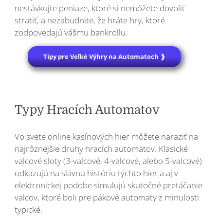
nestávkujte peniaze, ktoré si nemôžete dovoliť
stratiť, a nezabudnite, že hráte hry, ktoré
zodpovedajú vášmu bankrollu.
Tipy pre Veľké Výhry na Automatoch ❱
Typy Hracích Automatov
Vo svete online kasínových hier môžete naraziť na
najrôznejšie druhy hracích automatov. Klasické
valcové sloty (3-valcové, 4-valcové, alebo 5-valcové)
odkazujú na slávnu históriu týchto hier a aj v
elektronickej podobe simulujú skutočné pretáčanie
valcov, ktoré boli pre pákové automaty z minulosti
typické.