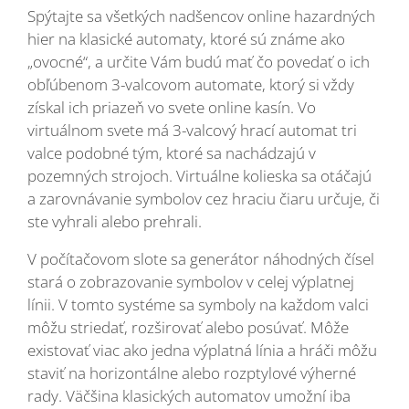
Spýtajte sa všetkých nadšencov online hazardných
hier na klasické automaty, ktoré sú známe ako
„ovocné“, a určite Vám budú mať čo povedať o ich
obľúbenom 3-valcovom automate, ktorý si vždy
získal ich priazeň vo svete online kasín. Vo
virtuálnom svete má 3-valcový hrací automat tri
valce podobné tým, ktoré sa nachádzajú v
pozemných strojoch. Virtuálne kolieska sa otáčajú
a zarovnávanie symbolov cez hraciu čiaru určuje, či
ste vyhrali alebo prehrali.
V počítačovom slote sa generátor náhodných čísel
stará o zobrazovanie symbolov v celej výplatnej
línii. V tomto systéme sa symboly na každom valci
môžu striedať, rozširovať alebo posúvať. Môže
existovať viac ako jedna výplatná línia a hráči môžu
staviť na horizontálne alebo rozptylové výherné
rady. Väčšina klasických automatov umožní iba